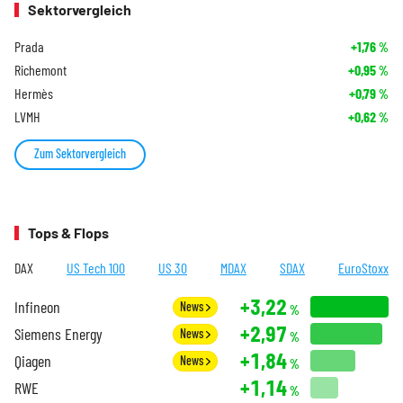
Sektorvergleich
Prada
+1,76
%
Richemont
+0,95
%
Hermès
+0,79
%
LVMH
+0,62
%
Zum Sektorvergleich
Tops & Flops
DAX
US Tech 100
US 30
MDAX
SDAX
EuroStoxx
+3,22
Infineon
News
%
+2,97
Siemens Energy
News
%
+1,84
Qiagen
News
%
+1,14
RWE
%