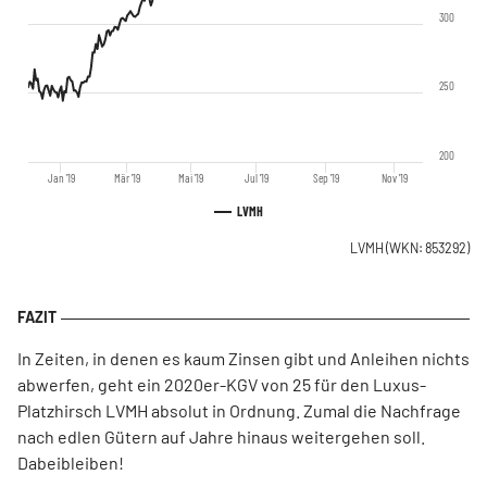
300
250
200
Jan '19
Mär '19
Mai '19
Jul '19
Sep '19
Nov '19
LVMH
LVMH
(WKN: 853292)
In Zeiten, in denen es kaum Zinsen gibt und Anleihen nichts
abwerfen, geht ein 2020er-KGV von 25 für den Luxus-
Platzhirsch LVMH absolut in Ordnung. Zumal die Nachfrage
nach edlen Gütern auf Jahre hinaus weitergehen soll.
Dabeibleiben!