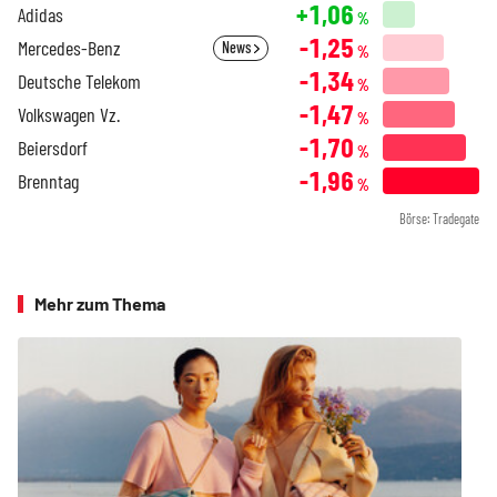
+1,06
Adidas
%
-1,25
Mercedes-Benz
News
%
-1,34
Deutsche Telekom
%
-1,47
Volkswagen Vz.
%
-1,70
Beiersdorf
%
-1,96
Brenntag
%
Börse: Tradegate
Mehr zum Thema