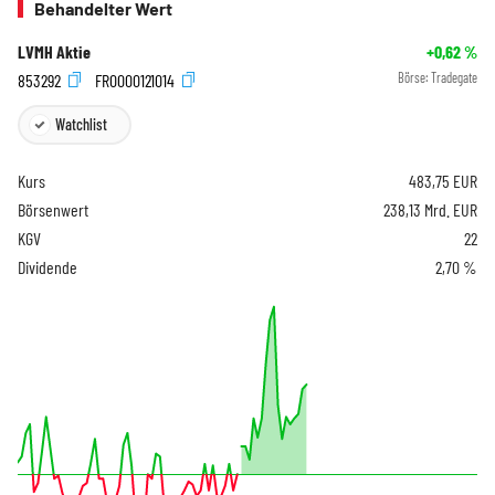
Behandelter Wert
LVMH Aktie
+0,62
%
853292
FR0000121014
Börse:
Tradegate
Watchlist
Kurs
483,75
EUR
Börsenwert
238,13 Mrd. EUR
KGV
22
Dividende
2,70 %