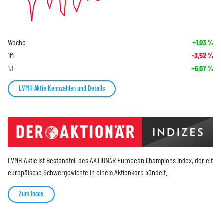
Woche
+1,03
%
1M
-3,52
%
1J
+6,07
%
LVMH Aktie Kennzahlen und Details
LVMH Aktie ist Bestandteil des
AKTIONÄR European Champions Index
, der elf
europäische Schwergewichte in einem Aktienkorb bündelt.
Zum Index