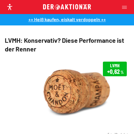
++ Heiß kaufen, eiskalt verdoppeln ++
LVMH: Konservativ? Diese Performance ist
der Renner
LVMH
+0,62
%