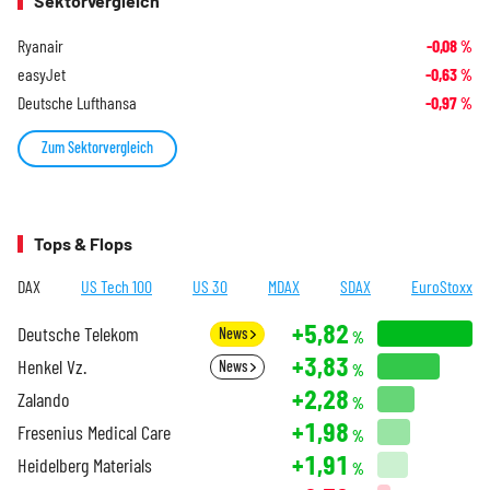
Sektorvergleich
Ryanair
-0,08
%
easyJet
-0,63
%
Deutsche Lufthansa
-0,97
%
Zum Sektorvergleich
Tops & Flops
DAX
US Tech 100
US 30
MDAX
SDAX
EuroStoxx
+5,82
Deutsche Telekom
News
%
+3,83
Henkel Vz.
News
%
+2,28
Zalando
%
+1,98
Fresenius Medical Care
%
+1,91
Heidelberg Materials
%