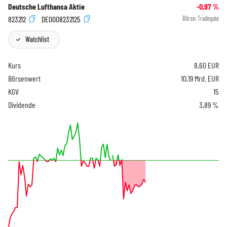
Deutsche Lufthansa Aktie
-0,97
%
823212
DE0008232125
Börse:
Tradegate
Watchlist
Kurs
8,60
EUR
Börsenwert
10,19 Mrd. EUR
KGV
15
Dividende
3,89 %