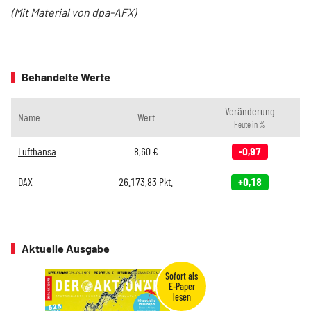
(Mit Material von dpa-AFX)
Behandelte Werte
Veränderung
Name
Wert
Heute in %
Lufthansa
8,60
€
-0,97
DAX
26.173,83
Pkt.
+0,18
Aktuelle Ausgabe