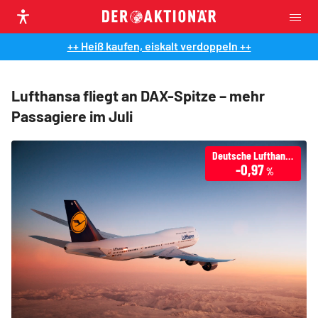
++ Heiß kaufen, eiskalt verdoppeln ++
Lufthansa fliegt an DAX-Spitze – mehr
Passagiere im Juli
Deutsche Lufthansa
-0,97
%