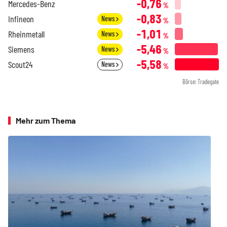
-0,76
Mercedes-Benz
%
-0,83
Infineon
News
%
-1,01
Rheinmetall
News
%
-5,46
Siemens
News
%
-5,58
Scout24
News
%
Börse: Tradegate
Mehr zum Thema