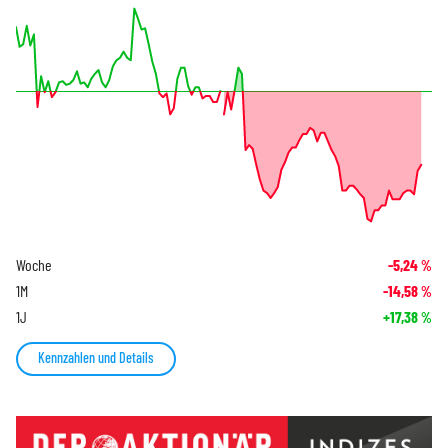
Woche
-5,24
%
1M
-14,58
%
1J
+17,38
%
Kennzahlen und Details