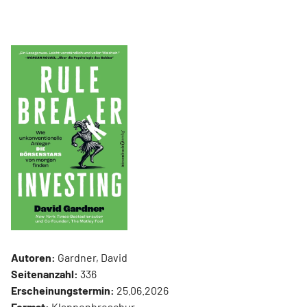
Autoren:
Gardner, David
Seitenanzahl:
336
Erscheinungstermin:
25.06.2026
Format:
Klappenbroschur