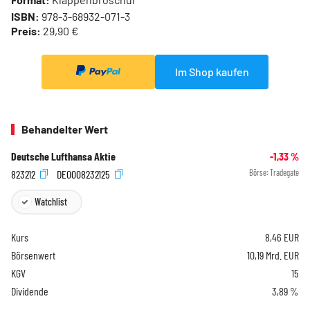
ISBN:
978-3-68932-071-3
Preis:
29,90 €
Im Shop kaufen
Behandelter Wert
Deutsche Lufthansa Aktie
-1,33
%
823212
DE0008232125
Börse:
Tradegate
Watchlist
Kurs
8,46
EUR
Börsenwert
10,19 Mrd. EUR
KGV
15
Dividende
3,89 %