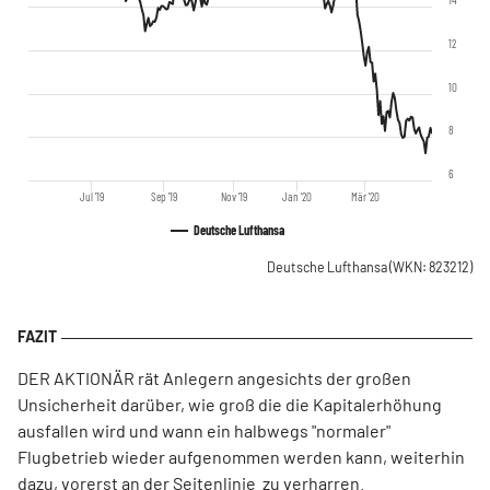
12
10
8
6
Jul '19
Sep '19
Nov '19
Jan '20
Mär '20
Deutsche Lufthansa
Deutsche Lufthansa
(WKN: 823212)
DER AKTIONÄR rät Anlegern angesichts der großen
Unsicherheit darüber, wie groß die die Kapitalerhöhung
ausfallen wird und wann ein halbwegs "normaler"
Flugbetrieb wieder aufgenommen werden kann, weiterhin
dazu, vorerst an der Seitenlinie zu verharren.