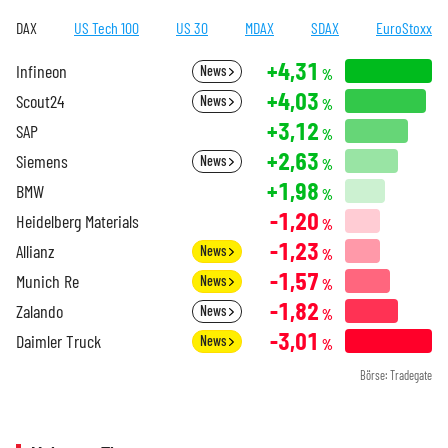
DAX
US Tech 100
US 30
MDAX
SDAX
EuroStoxx
+4,31
Infineon
News
%
+4,03
Scout24
News
%
+3,12
SAP
%
+2,63
Siemens
News
%
+1,98
BMW
%
-1,20
Heidelberg Materials
%
-1,23
Allianz
News
%
-1,57
Munich Re
News
%
-1,82
Zalando
News
%
-3,01
Daimler Truck
News
%
Börse: Tradegate