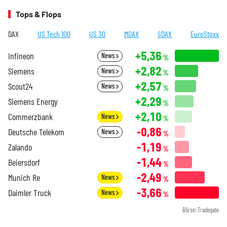
Tops & Flops
DAX
US Tech 100
US 30
MDAX
SDAX
EuroStoxx
+5,36
Infineon
News
%
+2,82
Siemens
News
%
+2,57
Scout24
News
%
+2,29
Siemens Energy
%
+2,10
Commerzbank
News
%
-0,86
Deutsche Telekom
News
%
-1,19
Zalando
%
-1,44
Beiersdorf
%
-2,49
Munich Re
News
%
-3,66
Daimler Truck
News
%
Börse: Tradegate