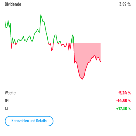
Dividende
3,89 %
Woche
-5,24
%
1M
-14,58
%
1J
+17,38
%
Kennzahlen und Details