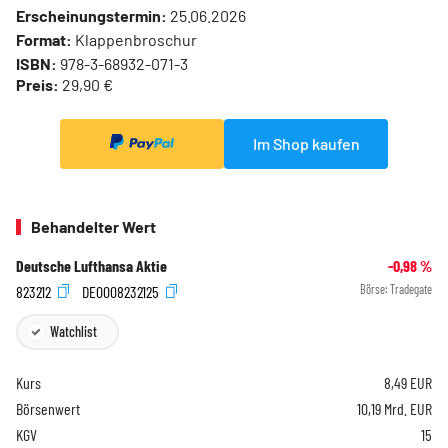
Erscheinungstermin:
25.06.2026
Format:
Klappenbroschur
ISBN:
978-3-68932-071-3
Preis:
29,90 €
Im Shop kaufen
Behandelter Wert
Deutsche Lufthansa Aktie
-0,98
%
823212
DE0008232125
Börse:
Tradegate
Watchlist
Kurs
8,49
EUR
Börsenwert
10,19 Mrd. EUR
KGV
15