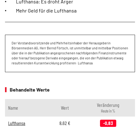
Lufthansa: Es droht Ärger
Mehr Geld für die Lufthansa
Der Vorstandsvorsitzende und Mehrheitsinhaber der Herausgeberin
Börsenmedien AG, Herr Bernd Förtsch, ist unmittelbar und mittelbar Positionen
über die in der Publikation angesprochenen nachfolgenden Finanzinstrumente
oder hierauf bezogene Derivate eingegangen, die von der Publikation etwaig
resultierenden Kursentwicklung profitieren: Lufthansa.
Behandelte Werte
Veränderung
Name
Wert
Heute in %
Lufthansa
8,62
€
-0,83