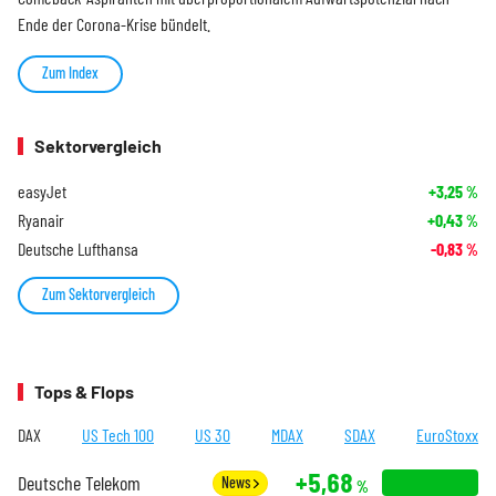
Ende der Corona-Krise bündelt.
Zum Index
Sektorvergleich
easyJet
+3,25
%
Ryanair
+0,43
%
Deutsche Lufthansa
-0,83
%
Zum Sektorvergleich
Tops & Flops
DAX
US Tech 100
US 30
MDAX
SDAX
EuroStoxx
+5,68
Deutsche Telekom
News
%