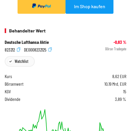
Im Shop kaufen
Behandelter Wert
Deutsche Lufthansa Aktie
-0,83
%
823212
DE0008232125
Börse:
Tradegate
Watchlist
Kurs
8,62
EUR
Börsenwert
10,19 Mrd. EUR
KGV
15
Dividende
3,89 %