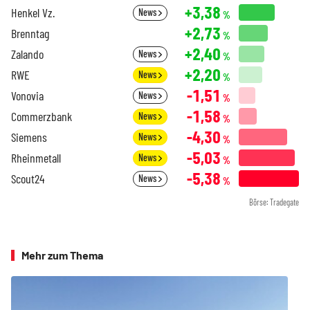
+3,38
Henkel Vz.
News
%
+2,73
Brenntag
%
+2,40
Zalando
News
%
+2,20
RWE
News
%
-1,51
Vonovia
News
%
-1,58
Commerzbank
News
%
-4,30
Siemens
News
%
-5,03
Rheinmetall
News
%
-5,38
Scout24
News
%
Börse: Tradegate
Mehr zum Thema