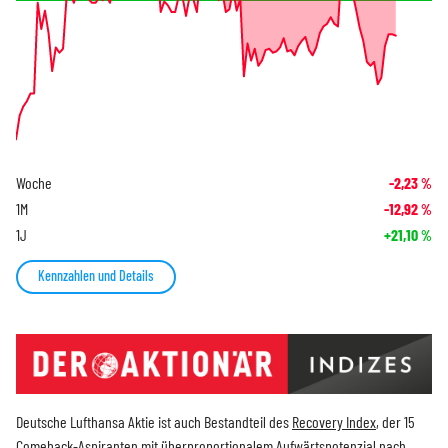
Woche
-2,23
%
1M
-12,92
%
1J
+21,10
%
Kennzahlen und Details
Deutsche Lufthansa Aktie ist auch Bestandteil des
Recovery Index
, der 15
Comeback-Aspiranten mit überproportionalem Aufwärtspotenzial nach