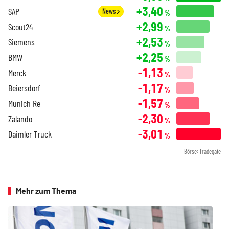
+3,40
SAP
News
%
+2,99
Scout24
%
+2,53
Siemens
%
+2,25
BMW
%
-1,13
Merck
%
-1,17
Beiersdorf
%
-1,57
Munich Re
%
-2,30
Zalando
%
-3,01
Daimler Truck
%
Börse: Tradegate
Mehr zum Thema