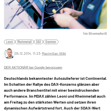
Foto: Börsenmedien AG
Leoni
Rheinmetall
DAX
Grammer
05.12.2014, 11:23
‧
Maximilian Völkl
DER AKTIONÄR bei Google bevorzugen
Deutschlands bekanntester Autozulieferer ist Continental.
Im Schatten der Rallye des DAX-Konzerns glänzen aber
auch andere Branchentitel mit einer beeindruckenden
Performance. Im MDAX zählen Leoni und Rheinmetall auch
am Freitag zu den stärksten Werten und setzen ihren
dynamischen Aufwärtstrend fort. Auch der SDAX-Wert