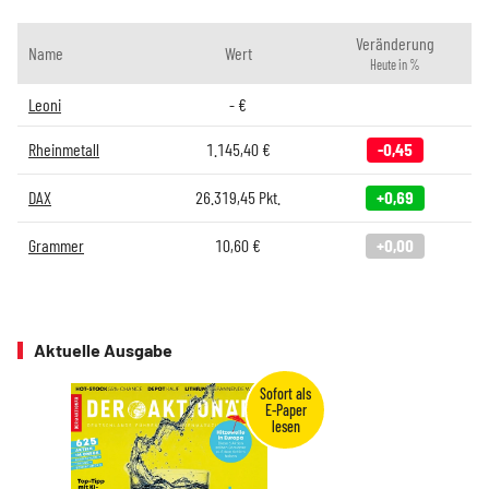
Veränderung
Name
Wert
Heute in %
Leoni
-
€
Rheinmetall
1.145,40
€
-0,45
DAX
26.319,45
Pkt.
+0,69
Grammer
10,60
€
+0,00
Aktuelle Ausgabe