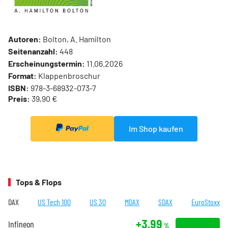
Autoren:
Bolton, A. Hamilton
Seitenanzahl:
448
Erscheinungstermin:
11.06.2026
Format:
Klappenbroschur
ISBN:
978-3-68932-073-7
Preis:
39,90 €
Im Shop kaufen
Tops & Flops
DAX
US Tech 100
US 30
MDAX
SDAX
EuroStoxx
+3,99
Infineon
%