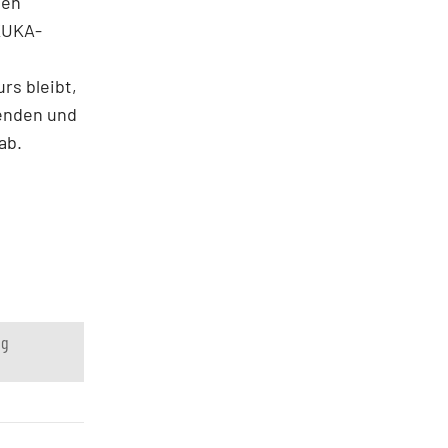
ven
KUKA-
rs bleibt,
enden und
ab.
ng