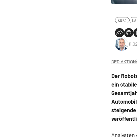
KUKA
DA
11.0
DER AKTIONÄR
Der Robot
ein stabil
Gesamtjah
Automobil
steigende
veröffentl
Analysten