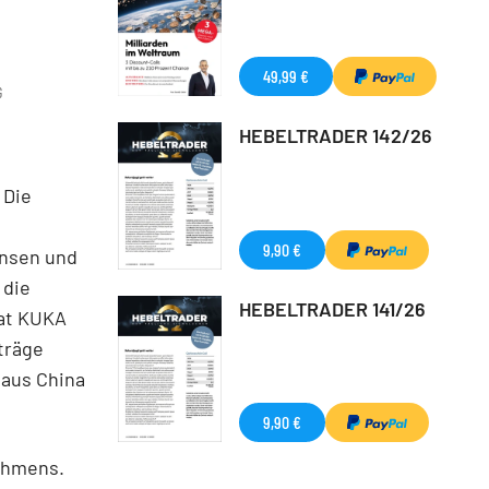
49,99 €
G
HEBELTRADER 142/26
Die
9,90 €
insen und
 die
HEBELTRADER 141/26
hat KUKA
träge
 aus China
9,90 €
ehmens.