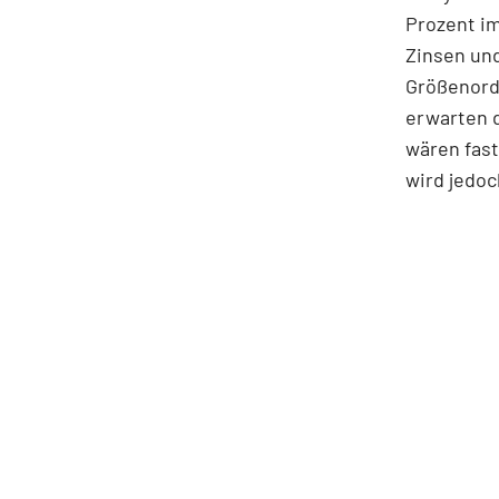
Prozent im
Zinsen und
Größenordn
erwarten d
wären fast
wird jedoc