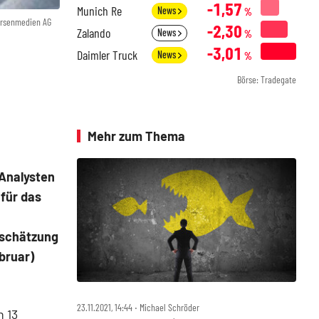
-1,57
Munich Re
News
%
örsenmedien AG
-2,30
Zalando
News
%
-3,01
Daimler Truck
News
%
Börse: Tradegate
Mehr zum Thema
Analysten
 für das
nschätzung
bruar)
23.11.2021, 14:44 ‧ Michael Schröder
n 13