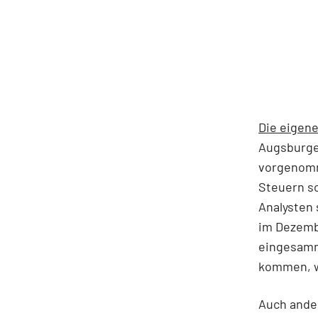
Die eigene
Augsburger
vorgenomm
Steuern so
Analysten 
im Dezemb
eingesamme
kommen, wi
Auch ande