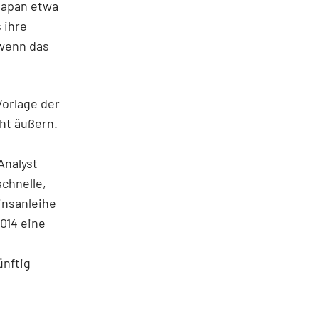
Japan etwa
 ihre
 wenn das
Vorlage der
ht äußern.
Analyst
schnelle,
insanleihe
014 eine
ünftig