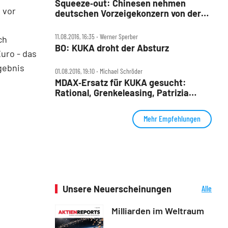
Squeeze‑out: Chinesen nehmen
 vor
deutschen Vorzeigekonzern von der
Börse ‑ Aktie haussiert
11.08.2016, 16:35 ‧ Werner Sperber
ch
BO: KUKA droht der Absturz
uro - das
gebnis
01.08.2016, 19:10 ‧ Michael Schröder
MDAX‑Ersatz für KUKA gesucht:
Rational, Grenkeleasing, Patrizia
Immobilien und Klöckner & Co stehen
in den Startlöchern
Mehr Empfehlungen
Unsere Neuerscheinungen
Alle
Neuerscheinungen
Milliarden im Weltraum