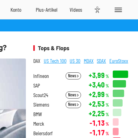
g?
Tops & Flops
DAX
US Tech 100
US 30
MDAX
SDAX
EuroStoxx
+3,99
Infineon
News
%
+3,40
SAP
%
+2,99
Scout24
News
%
+2,53
Siemens
News
%
+2,25
BMW
%
-1,13
Merck
%
-1,17
Beiersdorf
%