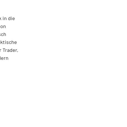
 in die
ton
sch
aktische
 Trader,
dern