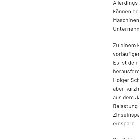
Allerdings
können hei
Maschinen 
Unternehme
Zu einem k
vorläufige
Es ist den
herausford
Holger Sch
aber kurzf
aus dem Ja
Belastung 
Zinseinspa
einspare.