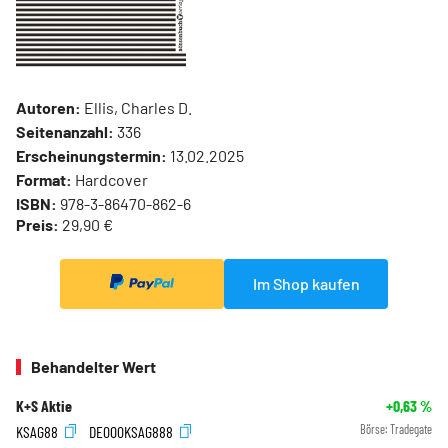
Autoren:
Ellis, Charles D.
Seitenanzahl:
336
Erscheinungstermin:
13.02.2025
Format:
Hardcover
ISBN:
978-3-86470-862-6
Preis:
29,90 €
Im Shop kaufen
Behandelter Wert
K+S Aktie
+0,63
%
KSAG88
DE000KSAG888
Börse:
Tradegate