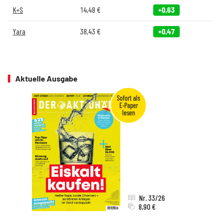
K+S
14,48
€
+0,63
Yara
38,43
€
+0,47
Aktuelle Ausgabe
Nr. 33/26
8,90 €