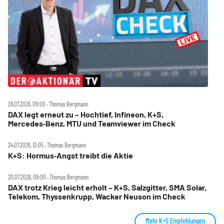
28.07.2026, 09:00 ‧ Thomas Bergmann
DAX legt erneut zu – Hochtief, Infineon, K+S,
Mercedes‑Benz, MTU und Teamviewer im Check
24.07.2026, 13:05 ‧ Thomas Bergmann
K+S: Hormus‑Angst treibt die Aktie
20.07.2026, 09:00 ‧ Thomas Bergmann
DAX trotz Krieg leicht erholt – K+S, Salzgitter, SMA Solar,
Telekom, Thyssenkrupp, Wacker Neuson im Check
Mehr K+S Empfehlungen