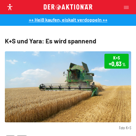
++ Heiß kaufen, eiskalt verdoppeln ++
K+S und Yara: Es wird spannend
K+S
+0,63
%
Foto: K+S