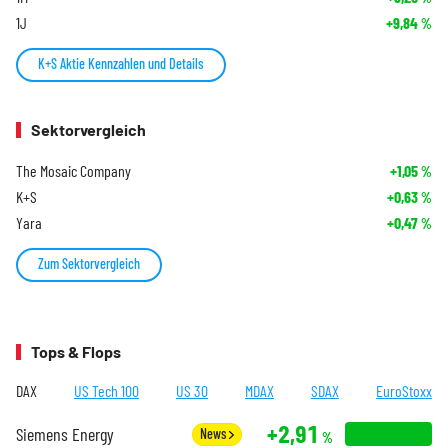
1J
+9,84
%
K+S Aktie Kennzahlen und Details
Sektorvergleich
The Mosaic Company
+1,05
%
K+S
+0,63
%
Yara
+0,47
%
Zum Sektorvergleich
Tops & Flops
DAX
US Tech 100
US 30
MDAX
SDAX
EuroStoxx
+2,91
Siemens Energy
News
%