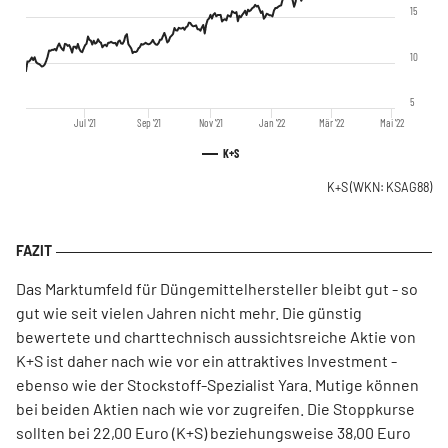
15
10
5
Jul '21
Sep '21
Nov '21
Jan '22
Mär '22
Mai '22
K+S
K+S
(WKN: KSAG88)
Das Marktumfeld für Düngemittelhersteller bleibt gut - so
gut wie seit vielen Jahren nicht mehr. Die günstig
bewertete und charttechnisch aussichtsreiche Aktie von
K+S ist daher nach wie vor ein attraktives Investment -
ebenso wie der Stockstoff-Spezialist Yara. Mutige können
bei beiden Aktien nach wie vor zugreifen. Die Stoppkurse
sollten bei 22,00 Euro (K+S) beziehungsweise 38,00 Euro