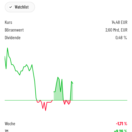
Watchlist
Kurs
14,48
EUR
Börsenwert
2,60 Mrd. EUR
Dividende
0,48 %
Woche
-1,71
%
1M
+9,26
%