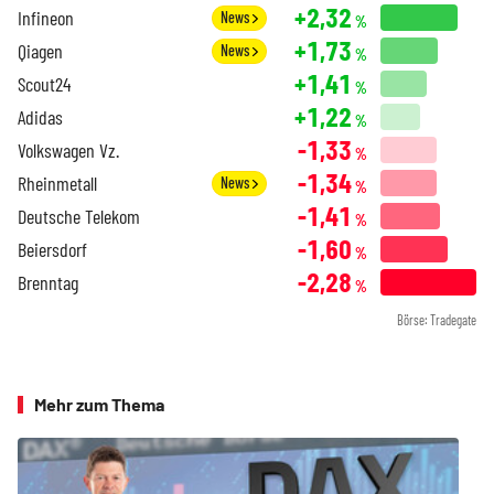
+2,32
Infineon
News
%
+1,73
Qiagen
News
%
+1,41
Scout24
%
+1,22
Adidas
%
-1,33
Volkswagen Vz.
%
-1,34
Rheinmetall
News
%
-1,41
Deutsche Telekom
%
-1,60
Beiersdorf
%
-2,28
Brenntag
%
Börse: Tradegate
Mehr zum Thema