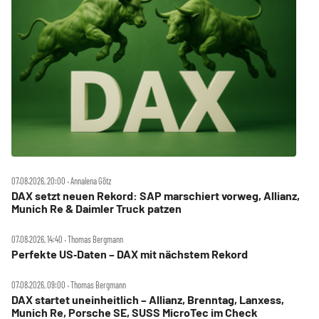
07.08.2026, 20:00 ‧ Annalena Götz
DAX setzt neuen Rekord: SAP marschiert vorweg, Allianz,
Munich Re & Daimler Truck patzen
07.08.2026, 14:40 ‧ Thomas Bergmann
Perfekte US‑Daten – DAX mit nächstem Rekord
07.08.2026, 09:00 ‧ Thomas Bergmann
DAX startet uneinheitlich – Allianz, Brenntag, Lanxess,
Munich Re, Porsche SE, SUSS MicroTec im Check