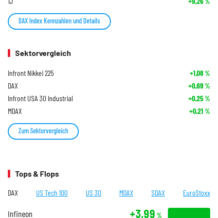
1J
+9,26
%
DAX Index Kennzahlen und Details
Sektorvergleich
Infront Nikkei 225
+1,08
%
DAX
+0,69
%
Infront USA 30 Industrial
+0,25
%
MDAX
+0,21
%
Zum Sektorvergleich
Tops & Flops
DAX
US Tech 100
US 30
MDAX
SDAX
EuroStoxx
+3,99
Infineon
%