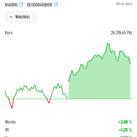
846900
DE0008469008
Börse:
Xetra
Watchlist
Kurs
26.319,45
Pkt
Woche
+2,06
%
1M
+1,25
%