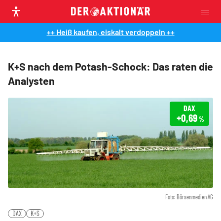
++ Heiß kaufen, eiskalt verdoppeln ++
K+S nach dem Potash-Schock: Das raten die
Analysten
DAX
+0,69
%
Foto: Börsenmedien AG
DAX
K+S