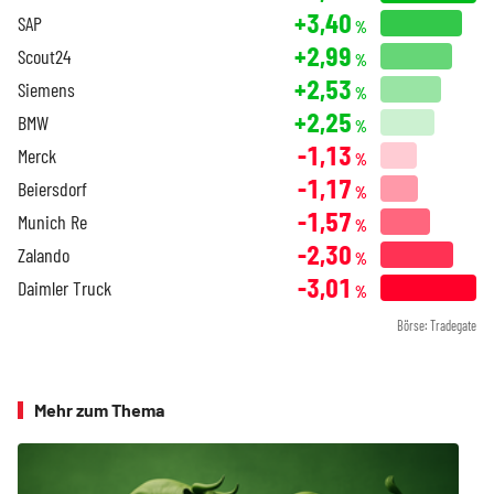
+3,40
SAP
%
+2,99
Scout24
%
+2,53
Siemens
%
+2,25
BMW
%
-1,13
Merck
%
-1,17
Beiersdorf
%
-1,57
Munich Re
%
-2,30
Zalando
%
-3,01
Daimler Truck
%
Börse: Tradegate
Mehr zum Thema