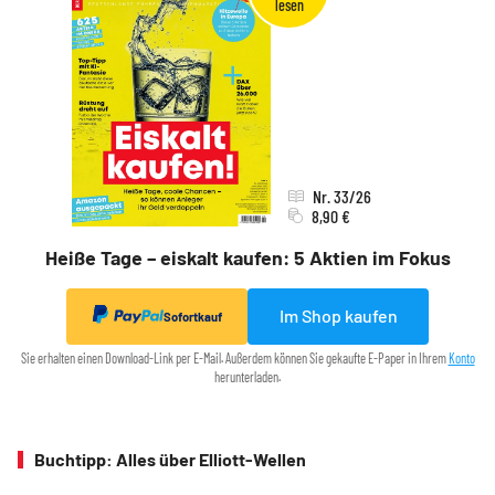
Nr. 33/26
8,90 €
Heiße Tage – eiskalt kaufen: 5 Aktien im Fokus
Im Shop kaufen
Sofortkauf
Sie erhalten einen Download-Link per E-Mail. Außerdem können Sie gekaufte E-Paper in Ihrem
Konto
herunterladen.
Buchtipp: Alles über Elliott-Wellen