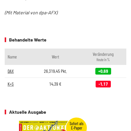
(Mit Material von dpa-AFX)
Behandelte Werte
Veränderung
Name
Wert
Heute in %
DAX
26.319,45
Pkt.
+0,69
K+S
14,39
€
-1,17
Aktuelle Ausgabe