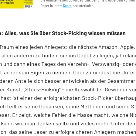
Paper in Ihrem
Konto
herunterladen.
: Alles, was Sie über Stock-Picking wissen müssen
 Traum eines jeden Anlegers: die nächste Amazon, Apple,
 allen anderen zu finden, sie ins Depot zu legen, jahrelan
n und dann eines Tages den Verzehn-, Verzwanzig- oder 
tfacher sein Eigen zu nennen. Oder zumindest die Unt
 deren Anteile sich besser entwickeln als der Gesamtmar
r Kunst: „Stock-Picking“ – die Auswahl der Gewinner v
nghast ist einer der erfolgreichsten Stock-Picker überhaup
h teilt er seine Gedanken, seine Methoden und seine S
ser. Er zeigt, welche Fehler die Masse macht, welche N
kann, wie man denken sollte und vieles mehr. Unter dem
ch, das seine Leser zu erfolgreicheren Anlegern machen