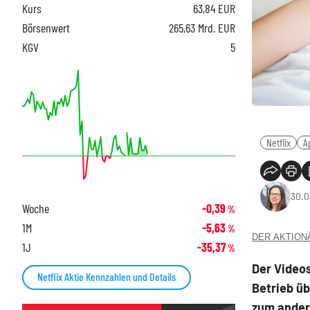
Kurs
63,84
EUR
Börsenwert
265,63 Mrd. EUR
KGV
5
Netflix
A
30.0
Woche
-0,39
%
1M
-5,63
%
DER AKTIONÄR
1J
-35,37
%
Der Videos
Netflix Aktie Kennzahlen und Details
Betrieb üb
zum ander