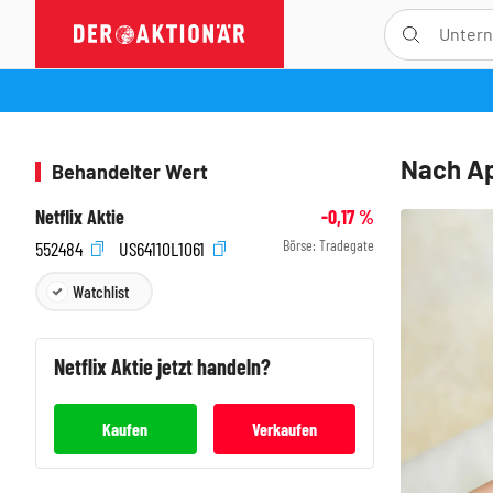
Nach Ap
Behandelter Wert
Netflix Aktie
-0,17
%
Börse:
Tradegate
552484
US64110L1061
Watchlist
Netflix
Aktie jetzt handeln?
Kaufen
Verkaufen