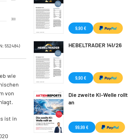
300
9,90 €
HEBELTRADER 141/26
N: 552484)
eb wie
9,90 €
hnischen
em von
Die zweite KI-Welle rollt
lagt.
an
 ist in
99,99 €
2020