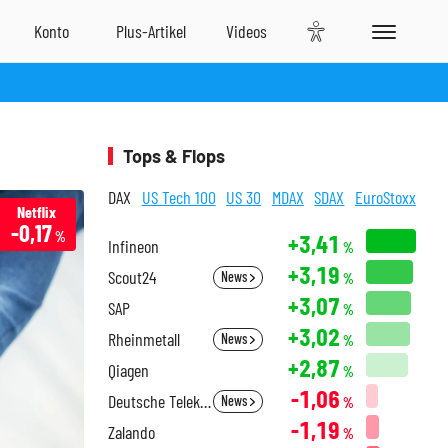
Tops & Flops
DAX
US Tech 100
US 30
MDAX
SDAX
EuroStoxx
Netflix
-0,17
%
+3,41
Infineon
%
+3,19
Scout24
News
%
+3,07
SAP
%
+3,02
Rheinmetall
News
%
+2,87
Qiagen
%
-1,06
Deutsche Telekom
News
%
-1,19
Zalando
%