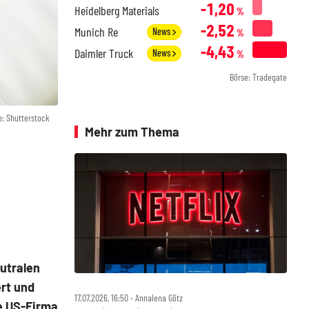
-1,20
Heidelberg Materials
%
-2,52
Munich Re
News
%
-4,43
Daimler Truck
News
%
Börse: Tradegate
o: Shutterstock
Mehr zum Thema
utralen
ert und
17.07.2026, 16:50 ‧ Annalena Götz
e US-Firma