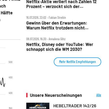
Netflix‑Aktie verliert nach Zahlen 12
ach
Prozent – verzockt sich der
Streaming‑König?
 Hälfte
16.07.2026, 22:02 ‧ Fabian Strebin
n
Gewinn über den Erwartungen:
Warum Netflix trotzdem nicht
überzeugen kann
08.07.2026, 16:30 ‧ Annalena Götz
Netflix, Disney oder YouTube: Wer
schnappt sich die WM 2030?
Mehr Netflix Empfehlungen
500
450
400
Unsere Neuerscheinungen
Alle
Neuerscheinungen
HEBELTRADER 142/26
350