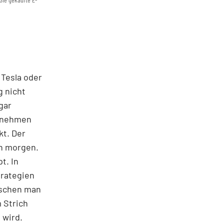
 Tesla oder
g nicht
gar
ernehmen
kt. Der
on morgen.
t. In
trategien
ischen man
 Strich
 wird.