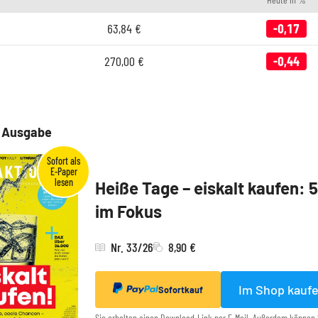
63,84
€
-0,17
270,00
€
-0,44
e Ausgabe
Heiße Tage – eiskalt kaufen: 
im Fokus
Nr. 33/26
8,90 €
Im Shop kauf
Sofortkauf
Sie erhalten einen Download-Link per E-Mail. Außerdem können 