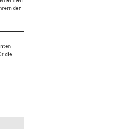
ahrern den
hnten
ür die