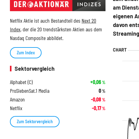
am Dienst
eigenen An
Netflix Aktie ist auch Bestandteil des
Next 20
davon ents
Index
, der die 20 trendstärksten Aktien aus dem
Streaming
Nasdaq Composite abbildet.
Zum Index
Sektorvergleich
Alphabet (C)
+0,06
%
ProSiebenSat.1 Media
0
%
Amazon
-0,08
%
Netflix
-0,17
%
Zum Sektorvergleich