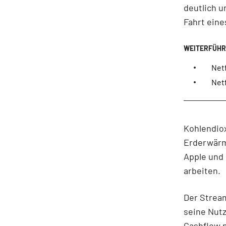
deutlich 
Fahrt ein
Netf
Netf
Kohlendiox
Erderwärm
Apple und 
arbeiten.
Der Stream
seine Nutz
Cashflow 