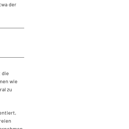
twa der
 die
men wie
ral zu
entiert,
reien
nternehmen