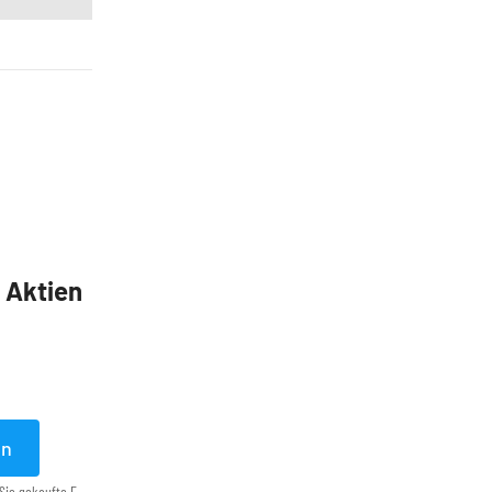
5 Aktien
en
Sie gekaufte E-