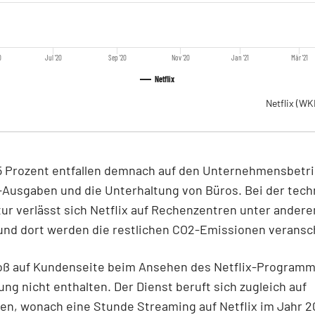
0
Jul '20
Sep '20
Nov '20
Jan '21
Mär '21
Netflix
Netflix
(WK
5 Prozent entfallen demnach auf den Unternehmensbetri
-Ausgaben und die Unterhaltung von Büros. Bei der tec
tur verlässt sich Netflix auf Rechenzentren unter ander
und dort werden die restlichen CO2-Emissionen veransch
oß auf Kundenseite beim Ansehen des Netflix-Programms
ng nicht enthalten. Der Dienst beruft sich zugleich auf
en, wonach eine Stunde Streaming auf Netflix im Jahr 