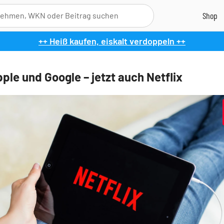
++ Heiß kaufen, eiskalt verdoppeln ++
ple und Google – jetzt auch Netflix