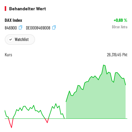
Behandelter Wert
DAX Index
+0,69
%
846900
DE0008469008
Börse:
Xetra
Watchlist
Kurs
26.319,45
Pkt