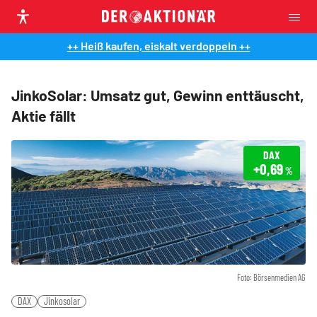
++ Heiß kaufen, eiskalt verdoppeln ++
JinkoSolar: Umsatz gut, Gewinn enttäuscht,
Aktie fällt
DAX
+0,69
%
Foto: Börsenmedien AG
DAX
Jinkosolar