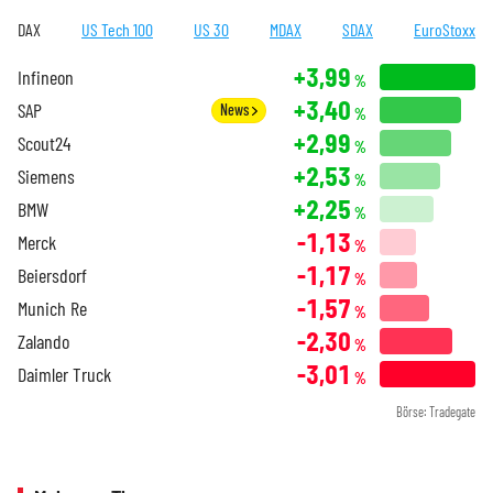
DAX
US Tech 100
US 30
MDAX
SDAX
EuroStoxx
+3,99
Infineon
%
+3,40
SAP
News
%
+2,99
Scout24
%
+2,53
Siemens
%
+2,25
BMW
%
-1,13
Merck
%
-1,17
Beiersdorf
%
-1,57
Munich Re
%
-2,30
Zalando
%
-3,01
Daimler Truck
%
Börse: Tradegate