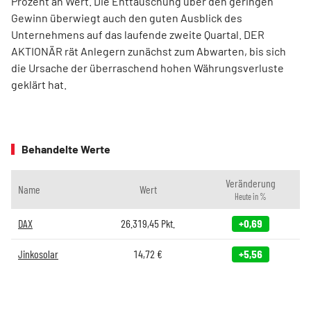
Prozent an Wert. Die Enttäuschung über den geringen
Gewinn überwiegt auch den guten Ausblick des
Unternehmens auf das laufende zweite Quartal. DER
AKTIONÄR rät Anlegern zunächst zum Abwarten, bis sich
die Ursache der überraschend hohen Währungsverluste
geklärt hat.
Behandelte Werte
Veränderung
Name
Wert
Heute in %
DAX
26.319,45
Pkt.
+0,69
Jinkosolar
14,72
€
+5,56