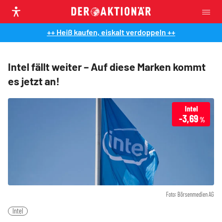
++ Heiß kaufen, eiskalt verdoppeln ++
Intel fällt weiter – Auf diese Marken kommt
es jetzt an!
Intel
-3,69
%
Foto: Börsenmedien AG
Intel