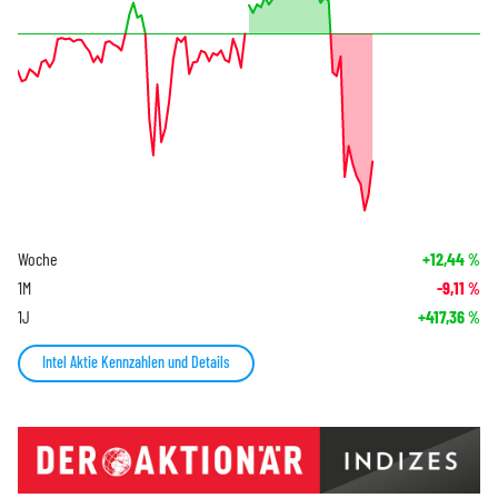
Woche
+12,44
%
1M
-9,11
%
1J
+417,36
%
Intel Aktie Kennzahlen und Details