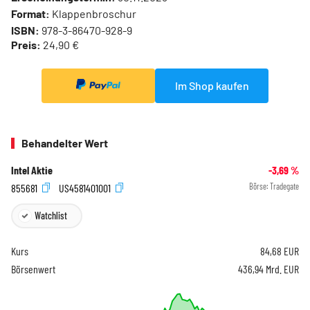
Format:
Klappenbroschur
ISBN:
978-3-86470-928-9
Preis:
24,90 €
Im Shop kaufen
Behandelter Wert
Intel Aktie
-3,69
%
855681
US4581401001
Börse:
Tradegate
Watchlist
Kurs
84,68
EUR
Börsenwert
436,94 Mrd. EUR