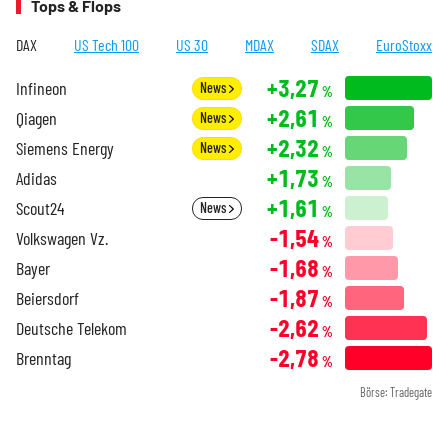
Tops & Flops
DAX
US Tech 100
US 30
MDAX
SDAX
EuroStoxx
+3,27
Infineon
News
%
+2,61
Qiagen
News
%
+2,32
Siemens Energy
News
%
+1,73
Adidas
%
+1,61
Scout24
News
%
-1,54
Volkswagen Vz.
%
-1,68
Bayer
%
-1,87
Beiersdorf
%
-2,62
Deutsche Telekom
%
-2,78
Brenntag
%
Börse: Tradegate