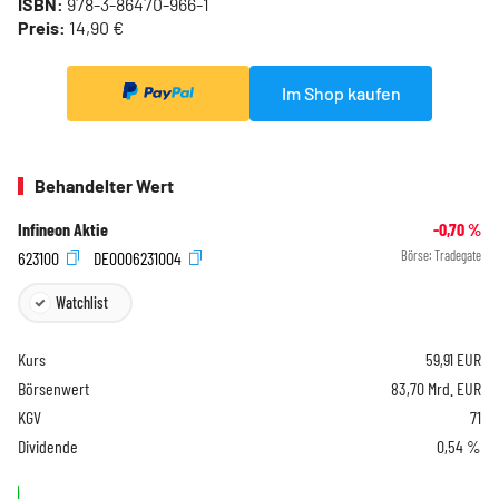
ISBN:
978-3-86470-966-1
Preis:
14,90 €
Im Shop kaufen
Behandelter Wert
Infineon Aktie
-0,70
%
623100
DE0006231004
Börse:
Tradegate
Watchlist
Kurs
59,91
EUR
Börsenwert
83,70 Mrd. EUR
KGV
71
Dividende
0,54 %