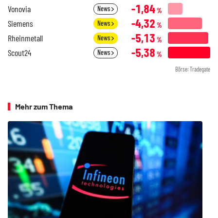
-1,84
Vonovia
News
%
-4,32
Siemens
News
%
-5,13
Rheinmetall
News
%
-5,38
Scout24
News
%
Börse: Tradegate
Mehr zum Thema