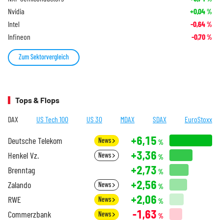
Nvidia
+0,04
%
Intel
-0,64
%
Infineon
-0,70
%
Zum Sektorvergleich
Tops & Flops
DAX
US Tech 100
US 30
MDAX
SDAX
EuroStoxx
+6,15
Deutsche Telekom
News
%
+3,36
Henkel Vz.
News
%
+2,73
Brenntag
%
+2,56
Zalando
News
%
+2,06
RWE
News
%
-1,63
Commerzbank
News
%