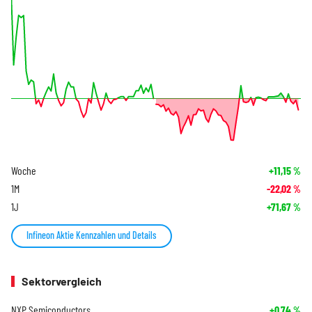
Woche
+11,15
%
1M
-22,02
%
1J
+71,67
%
Infineon Aktie Kennzahlen und Details
Sektorvergleich
NXP Semiconductors
+0,74
%