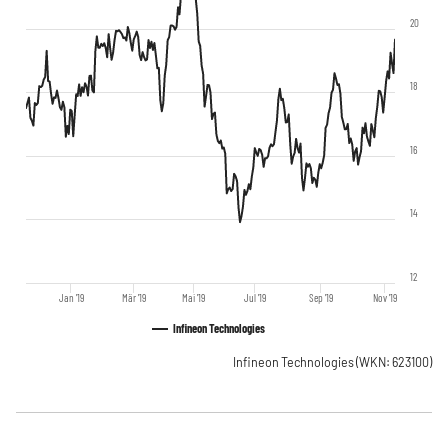
20
18
16
14
12
Jan '19
Mär '19
Mai '19
Jul '19
Sep '19
Nov '19
Infineon Technologies
Infineon Technologies
(WKN: 623100)