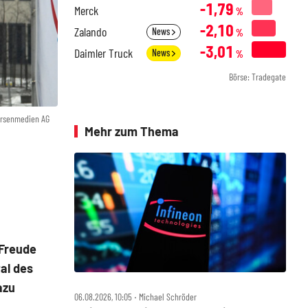
-1,79
Merck
%
-2,10
Zalando
News
%
-3,01
Daimler Truck
News
%
Börse: Tradegate
örsenmedien AG
Mehr zum Thema
 Freude
al des
azu
06.08.2026, 10:05 ‧ Michael Schröder