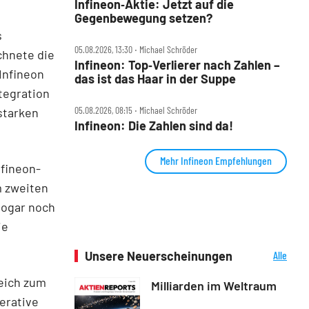
Infineon‑Aktie: Jetzt auf die
Gegenbewegung setzen?
s
05.08.2026, 13:30 ‧ Michael Schröder
chnete die
Infineon: Top‑Verlierer nach Zahlen –
„Infineon
das ist das Haar in der Suppe
tegration
05.08.2026, 08:15 ‧ Michael Schröder
starken
Infineon: Die Zahlen sind da!
Mehr Infineon Empfehlungen
nfineon-
m zweiten
 sogar noch
ie
Unsere Neuerscheinungen
Alle
Neuerscheinungen
eich zum
Milliarden im Weltraum
perative