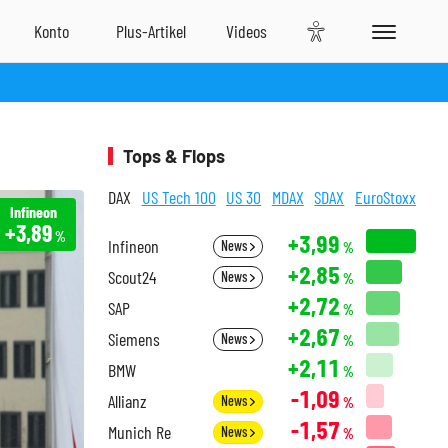
Tops & Flops
DAX
US Tech 100
US 30
MDAX
SDAX
EuroStoxx
Infineon
+3,89
%
+3,99
Infineon
News
%
+2,85
Scout24
News
%
+2,72
SAP
%
+2,67
Siemens
News
%
+2,11
BMW
%
-1,09
Allianz
News
%
-1,57
Munich Re
News
%