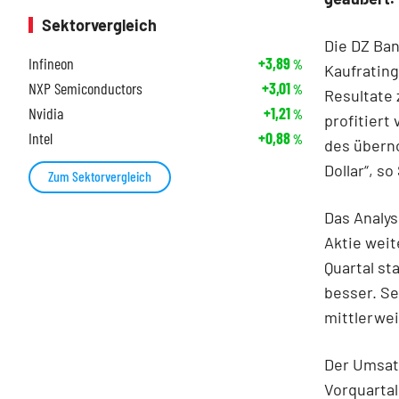
Sektorvergleich
Die DZ Ban
Infineon
+3,89
%
Kaufrating
NXP Semiconductors
+3,01
%
Resultate 
Nvidia
+1,21
%
profitiert
Intel
+0,88
%
des übern
Dollar“, so
Zum Sektorvergleich
Das Analys
Aktie weit
Quartal st
besser. Se
mittlerwei
Der Umsat
Vorquartal