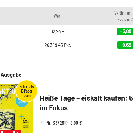
Veränderu
Wert
Heute in 
62,24
€
+3,89
26.319,45
Pkt.
+0,69
e Ausgabe
Heiße Tage – eiskalt kaufen: 
im Fokus
Nr. 33/26
8,90 €