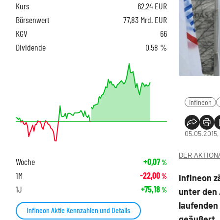
Kurs
62,24
EUR
Börsenwert
77,83 Mrd. EUR
KGV
66
Dividende
0,58 %
Infineon
05.05.2015,
DER AKTIONÄR
Woche
+0,07
%
1M
-22,00
%
Infineon z
1J
+75,18
%
unter den 
laufenden 
Infineon Aktie Kennzahlen und Details
geäußert.