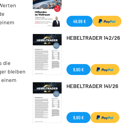
 Werten
de
49,99 €
 einem
HEBELTRADER 142/26
s die
9,90 €
ger bleiben
t einem
HEBELTRADER 141/26
9,90 €