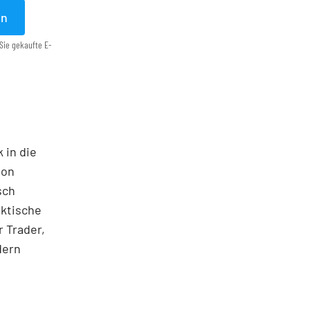
en
Sie gekaufte E-
 in die
ton
sch
aktische
 Trader,
dern