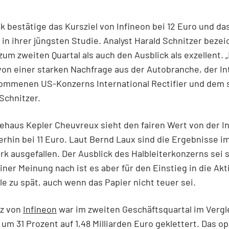
k bestätige das Kursziel von Infineon bei 12 Euro und da
 in ihrer jüngsten Studie. Analyst Harald Schnitzer bezei
zum zweiten Quartal als auch den Ausblick als exzellent. 
 von einer starken Nachfrage aus der Autobranche, der In
ommenen US-Konzerns International Rectifier und dem 
 Schnitzer.
ehaus Kepler Cheuvreux sieht den fairen Wert von der I
erhin bei 11 Euro. Laut Bernd Laux sind die Ergebnisse i
ark ausgefallen. Der Ausblick des Halbleiterkonzerns sei
iner Meinung nach ist es aber für den Einstieg in die Akt
le zu spät, auch wenn das Papier nicht teuer sei.
z von
Infineon
war im zweiten Geschäftsquartal im Vergl
 um 31 Prozent auf 1,48 Milliarden Euro geklettert. Das o