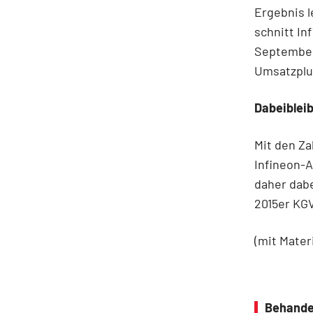
Ergebnis l
schnitt In
September 
Umsatzplus
Dabeiblei
Mit den Za
Infineon-A
daher dabe
2015er KGV
(mit Mater
Behande