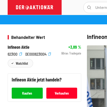
Infineo
Behandelter Wert
Infineon Aktie
+3,89
%
Börse:
Tradegate
623100
DE0006231004
Watchlist
Infineon
Aktie jetzt handeln?
Kaufen
Verkaufen