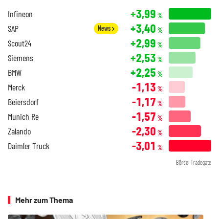
+3,99
Infineon
%
+3,40
SAP
News
%
+2,99
Scout24
%
+2,53
Siemens
%
+2,25
BMW
%
-1,13
Merck
%
-1,17
Beiersdorf
%
-1,57
Munich Re
%
-2,30
Zalando
%
-3,01
Daimler Truck
%
Börse: Tradegate
Mehr zum Thema