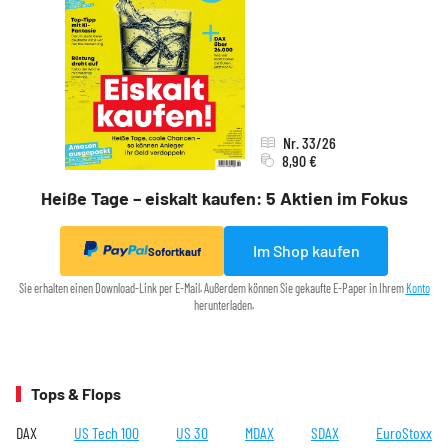
Nr. 33/26
8,90 €
Heiße Tage – eiskalt kaufen: 5 Aktien im Fokus
Im Shop kaufen
Sofortkauf
Sie erhalten einen Download-Link per E-Mail. Außerdem können Sie gekaufte E-Paper in Ihrem
Konto
herunterladen.
Tops & Flops
DAX
US Tech 100
US 30
MDAX
SDAX
EuroStoxx