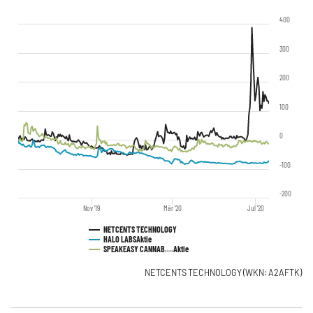
400
300
200
100
0
-100
-200
Nov '19
Mär '20
Jul '20
NETCENTS TECHNOLOGY
HALO LABS
Aktie
SPEAKEASY CANNAB....
Aktie
NETCENTS TECHNOLOGY
(WKN: A2AFTK)