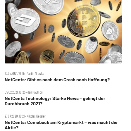
10.05.2021, 16:45 ‧ Martin Mrowka
NetCents: Gibt es nach dem Crash noch Hoffnung?
05.02.2021, 10:25 ‧ Jan Paul Fori
NetCents Technology: Starke News – gelingt der
Durchbruch 2021?
27.07.2020, 16:21 ‧ Nikolas Kessler
NetCents: Comeback am Kryptomarkt – was macht die
Aktie?