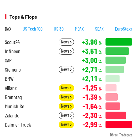
Tops & Flops
DAX
US Tech 100
US 30
MDAX
SDAX
EuroStoxx
+3,96
Scout24
News
%
+3,51
Infineon
News
%
+3,00
SAP
%
+2,71
Siemens
News
%
+2,11
BMW
%
-1,25
Allianz
News
%
-1,39
Brenntag
News
%
-1,64
Munich Re
News
%
-2,30
Zalando
News
%
-2,99
Daimler Truck
News
%
Börse: Tradegate