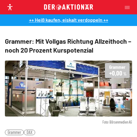
++ Heiß kaufen, eiskalt verdoppeln ++
Grammer: Mit Vollgas Richtung Allzeithoch –
noch 20 Prozent Kurspotenzial
Grammer
+0,00
%
Foto: Börsenmedien AG
Grammer
DAX