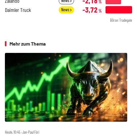
-2,18
Zalando
News
%
-3,72
Daimler Truck
News
%
Börse: Tradegate
Mehr zum Thema
Heute, 10:45 ‧ Jan-Paul Fóri