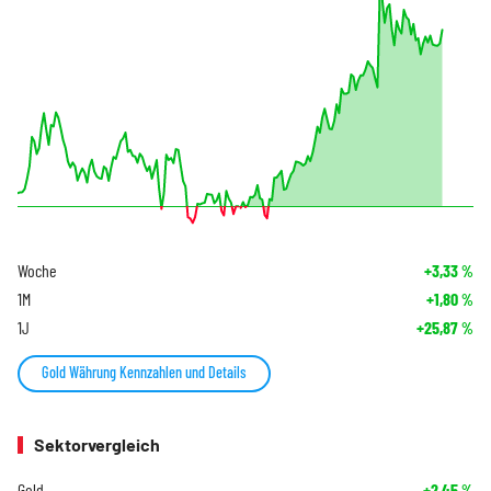
Woche
+3,33
%
1M
+1,80
%
1J
+25,87
%
Gold Währung Kennzahlen und Details
Sektorvergleich
Gold
+2,45
%