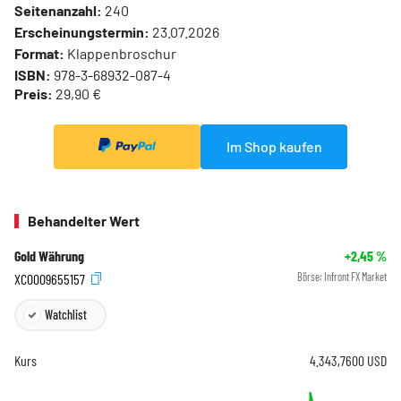
Seitenanzahl:
240
Erscheinungstermin:
23.07.2026
Format:
Klappenbroschur
ISBN:
978-3-68932-087-4
Preis:
29,90 €
Im Shop kaufen
Behandelter Wert
Gold Währung
+2,45
%
XC0009655157
Börse:
Infront FX Market
Watchlist
Kurs
4.343,7600
USD