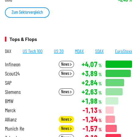
Zum Sektorvergleich
Tops & Flops
DAX
US Tech 100
US 30
MDAX
SDAX
EuroStoxx
+4,07
Infineon
News
%
+3,89
Scout24
News
%
+2,84
SAP
%
+2,63
Siemens
News
%
+1,98
BMW
%
-1,13
Merck
%
-1,34
Allianz
News
%
-1,57
Munich Re
News
%