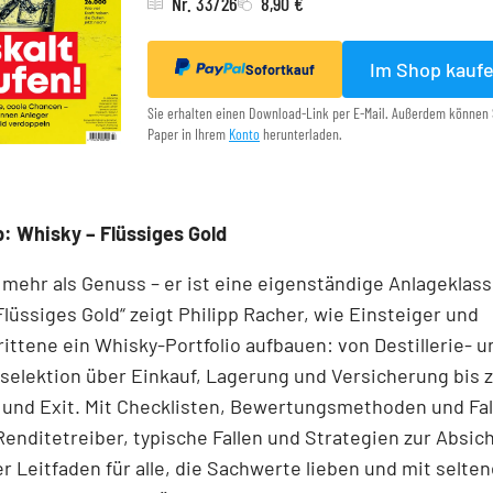
Nr. 33/26
8,90 €
Im Shop kauf
Sofortkauf
Sie erhalten einen Download-Link per E-Mail. Außerdem können 
Paper in Ihrem
Konto
herunterladen.
: Whisky – Flüssiges Gold
 mehr als Genuss – er ist eine eigenständige Anlageklass
Flüssiges Gold“ zeigt Philipp Racher, wie Einsteiger und
ittene ein Whisky-Portfolio aufbauen: von Destillerie- u
elektion über Einkauf, Lagerung und Versicherung bis z
 und Exit. Mit Checklisten, Bewertungsmethoden und Fal
 Renditetreiber, typische Fallen und Strategien zur Absic
r Leitfaden für alle, die Sachwerte lieben und mit selte