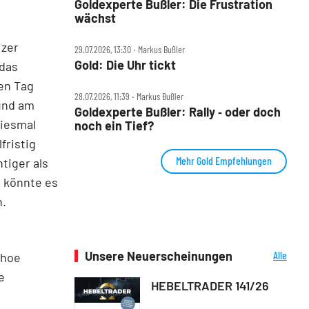
Goldexperte Bußler: Die Frustration
wächst
izer
29.07.2026, 13:30 ‧ Markus Bußler
Gold: Die Uhr tickt
 das
en Tag
28.07.2026, 11:39 ‧ Markus Bußler
 und am
Goldexperte Bußler: Rally ‑ oder doch
diesmal
noch ein Tief?
fristig
Mehr Gold Empfehlungen
tiger als
n könnte es
n.
Unsere Neuerscheinungen
Alle
ahoe
Neuerscheinungen
e
HEBELTRADER 141/26