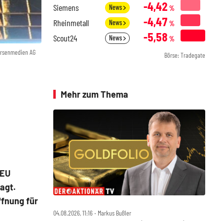
-4,42
Siemens
News
%
-4,47
Rheinmetall
News
%
-5,58
Scout24
News
%
örsenmedien AG
Börse: Tradegate
Mehr zum Thema
 EU
agt.
ffnung für
04.08.2026, 11:16 ‧ Markus Bußler