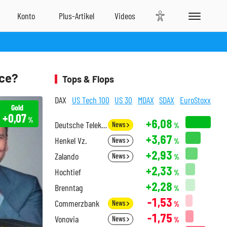
nce?
Tops & Flops
DAX
US Tech 100
US 30
MDAX
SDAX
EuroStoxx
Gold
+0,07
%
+6,08
Deutsche Telekom
News
%
+3,67
Henkel Vz.
News
%
+2,93
Zalando
News
%
+2,33
Hochtief
%
+2,28
Brenntag
%
-1,53
Commerzbank
News
%
-1,75
Vonovia
News
%