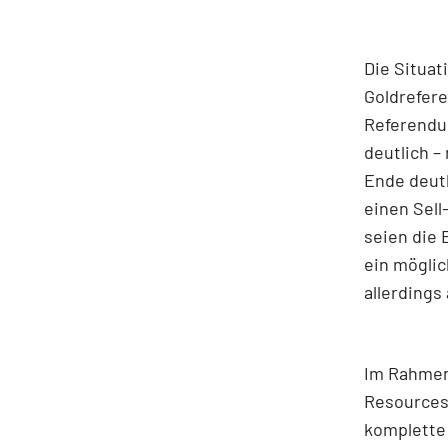
Die Situat
Goldrefere
Referendum
deutlich –
Ende deutl
einen Sell-
seien die 
ein möglic
allerdings
Im Rahmen 
Resources,
komplett