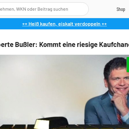
++ Heiß kaufen, eiskalt verdoppeln ++
erte Bußler: Kommt eine riesige Kaufcha