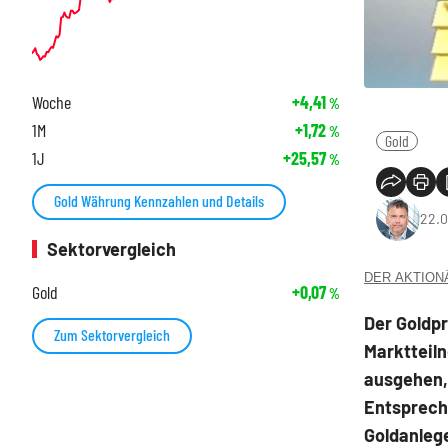
Woche
+4,41
%
1M
+1,72
%
Gold
1J
+25,57
%
Gold Währung Kennzahlen und Details
22.0
Sektorvergleich
DER AKTIONÄR
Gold
+0,07
%
Der Goldpr
Zum Sektorvergleich
Marktteiln
ausgehen, 
Entspreche
Goldanlege