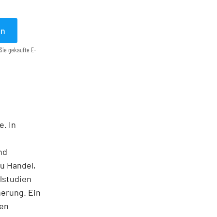
en
Sie gekaufte E-
e. In
nd
u Handel,
lstudien
herung. Ein
nen