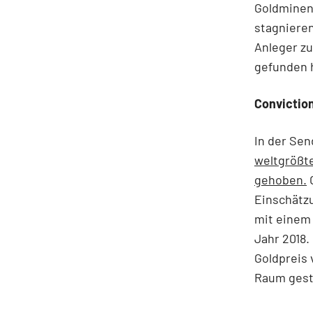
Goldminen-
stagnieren
Anleger z
gefunden h
Convictio
In der Sen
weltgrößt
gehoben.
G
Einschätzu
mit einem 
Jahr 2018.
Goldpreis 
Raum geste