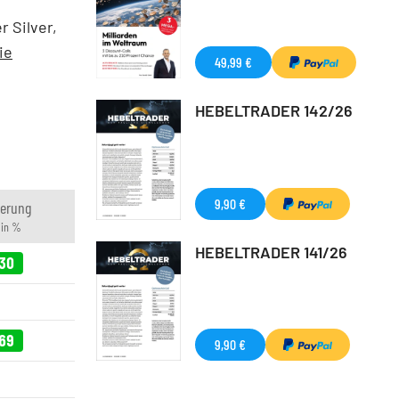
 Silver,
ie
49,99 €
HEBELTRADER 142/26
9,90 €
erung
 in %
HEBELTRADER 141/26
30
69
9,90 €