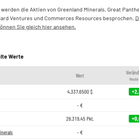
erden die Aktien von Greenland Minerals, Great Panther
dard Ventures und Commerces Resources besprochen.
D
önnen Sie gleich hier ansehen.
lte Werte
Veränd
Wert
Heute
4.337,6500
$
+2,
-
€
26.319,45
Pkt.
+0,
inerals
-
€