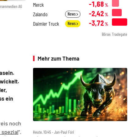
-1,68
Merck
%
örsenmedien AG
-2,42
Zalando
News
%
-3,72
Daimler Truck
News
%
Börse: Tradegate
Mehr zum Thema
asein.
wickelt.
er,
s ein
reis noch
 spezial
“.
Heute, 10:45 ‧ Jan-Paul Fóri