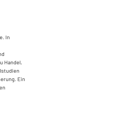
e. In
nd
u Handel,
lstudien
herung. Ein
nen