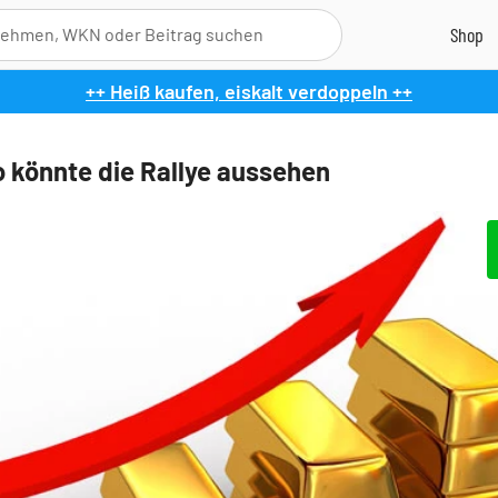
++ Heiß kaufen, eiskalt verdoppeln ++
o könnte die Rallye aussehen