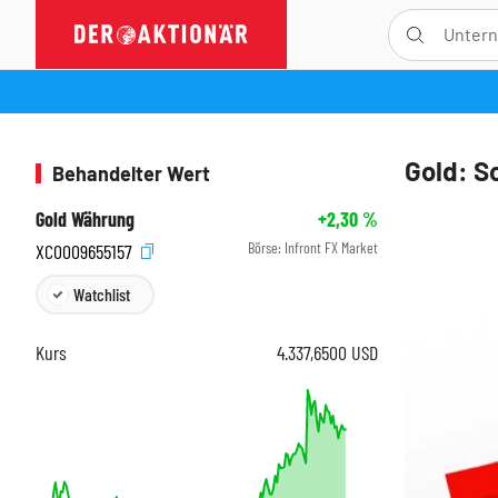
Gold: S
Behandelter Wert
Gold Währung
+2,30
%
Börse:
Infront FX Market
XC0009655157
Watchlist
Kurs
4.337,6500
USD