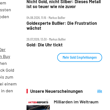
Nicht Gold, nicht Silber: Dieses Metall
inem
ist so teuer wie nie zuvor
üssten
Boden
04.08.2026, 11:16 ‧ Markus Bußler
Goldexperte Bußler: Die Frustration
wächst
29.07.2026, 13:30 ‧ Markus Bußler
Gold: Die Uhr tickt
Der
n Buy
Mehr Gold Empfehlungen
chen
ck Gold
bis zum
bei einem
 in den
Unsere Neuerscheinungen
Alle
Neuerscheinungen
Milliarden im Weltraum