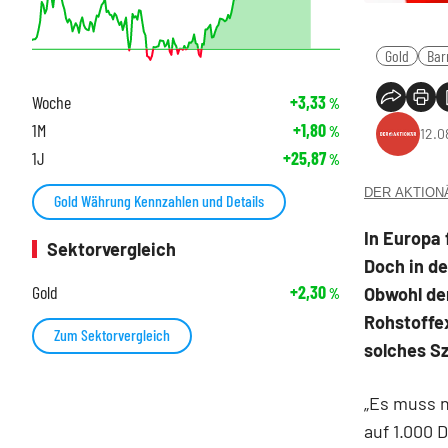
Gold
Bar
Woche
+3,33
%
1M
+1,80
%
12.0
1J
+25,87
%
DER AKTIONÄR
Gold Währung Kennzahlen und Details
In Europa 
Sektorvergleich
Doch in de
Gold
+2,30
Obwohl der
%
Rohstoffe
Zum Sektorvergleich
solches Sz
„Es muss n
auf 1.000 D