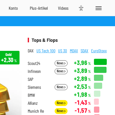
Tops & Flops
DAX
US Tech 100
US 30
MDAX
SDAX
EuroStoxx
Gold
+2,30
%
+3,96
Scout24
News
%
+3,89
Infineon
News
%
+2,89
SAP
%
+2,53
Siemens
News
%
+1,98
BMW
%
-1,43
Allianz
News
%
-1,57
Munich Re
News
%