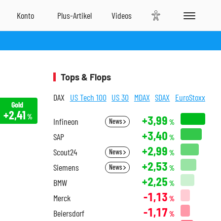
Tops & Flops
DAX
US Tech 100
US 30
MDAX
SDAX
EuroStoxx
Gold
+2,41
%
+3,99
Infineon
News
%
+3,40
SAP
%
+2,99
Scout24
News
%
+2,53
Siemens
News
%
+2,25
BMW
%
-1,13
Merck
%
-1,17
Beiersdorf
%