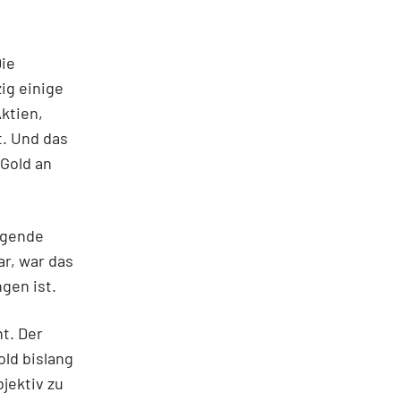
Die
ig einige
ktien,
t. Und das
 Gold an
eigende
ar, war das
gen ist.
ht. Der
old bislang
jektiv zu