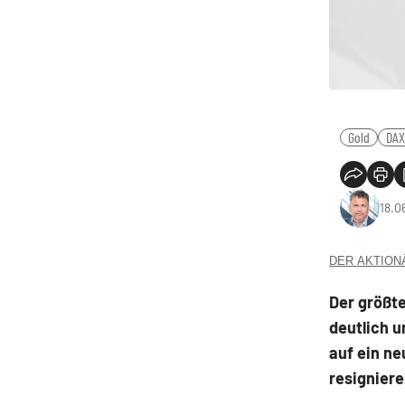
Gold
DAX
18.0
DER AKTIONÄR
Der größte
deutlich u
auf ein ne
resigniere