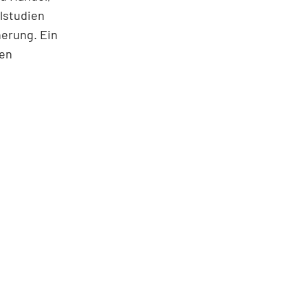
lstudien
herung. Ein
nen