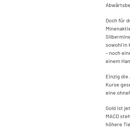
Abwärtsb
Doch für d
Minenaktie
Silbermine
sowohl in 
– noch ein
einem Han
Einzig die
Kurse gese
eine ohneh
Gold ist j
MACD steht
höhere Tie