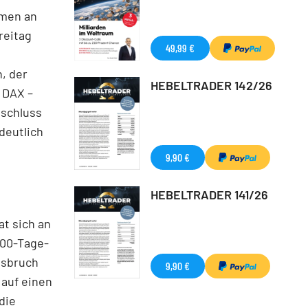
umen an
reitag
49,99 €
, der
HEBELTRADER 142/26
n DAX –
bschluss
deutlich
9,90 €
HEBELTRADER 141/26
at sich an
200-Tage-
usbruch
9,90 €
 auf einen
die