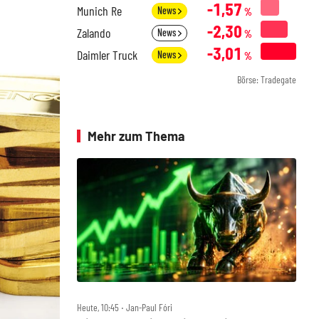
-1,57
Munich Re
News
%
-2,30
Zalando
News
%
-3,01
Daimler Truck
News
%
Börse: Tradegate
Mehr zum Thema
Heute, 10:45 ‧ Jan-Paul Fóri