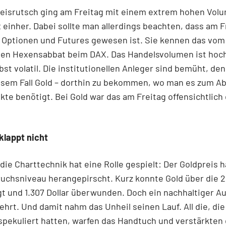
reisrutsch ging am Freitag mit einem extrem hohen Vol
einher. Dabei sollte man allerdings beachten, dass am F
n Optionen und Futures gewesen ist. Sie kennen das vom
en Hexensabbat beim DAX. Das Handelsvolumen ist hoch
bst volatil. Die institutionellen Anleger sind bemüht, de
esem Fall Gold – dorthin zu bekommen, wo man es zum A
kte benötigt. Bei Gold war das am Freitag offensichtlich 
klappt nicht
die Charttechnik hat eine Rolle gespielt: Der Goldpreis h
uchsniveau herangepirscht. Kurz konnte Gold über die 
gt und 1.307 Dollar überwunden. Doch ein nachhaltiger A
ehrt. Und damit nahm das Unheil seinen Lauf. All die, die
pekuliert hatten, warfen das Handtuch und verstärkten 