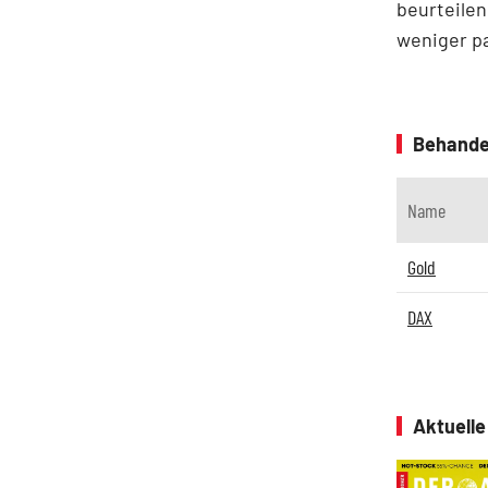
beurteilen
weniger pa
Behande
Name
Gold
DAX
Aktuell