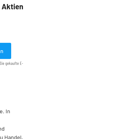
5 Aktien
en
Sie gekaufte E-
e. In
nd
u Handel,