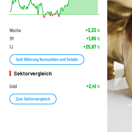
Woche
+3,33
%
1M
+1,80
%
1J
+25,87
%
Gold Währung Kennzahlen und Details
Sektorvergleich
Gold
+2,41
%
Zum Sektorvergleich