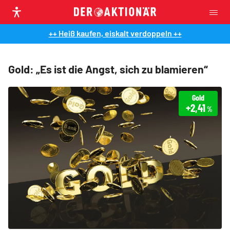
++ Heiß kaufen, eiskalt verdoppeln ++
Gold: „Es ist die Angst, sich zu blamieren“
Gold
+2,41
%