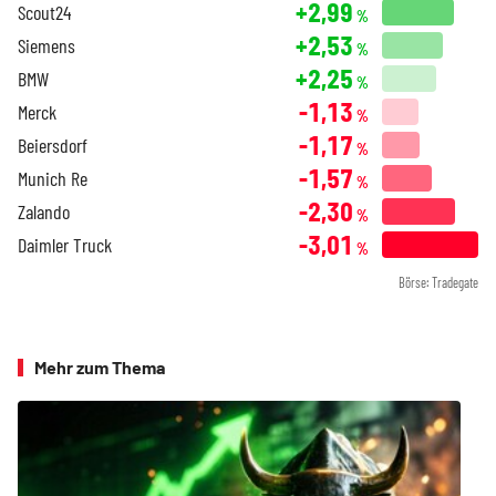
+2,99
Scout24
%
+2,53
Siemens
%
+2,25
BMW
%
-1,13
Merck
%
-1,17
Beiersdorf
%
-1,57
Munich Re
%
-2,30
Zalando
%
-3,01
Daimler Truck
%
Börse: Tradegate
Mehr zum Thema