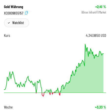
Gold Währung
+2,41
%
XC0009655157
Börse:
Infront FX Market
Watchlist
Kurs
4.341,9850
USD
Woche
+3,33
%