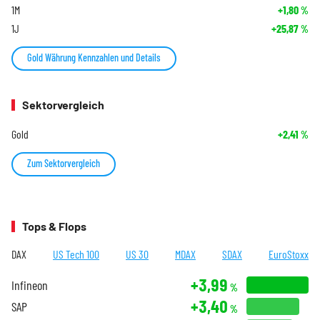
1M
+1,80
%
1J
+25,87
%
Gold Währung Kennzahlen und Details
Sektorvergleich
Gold
+2,41
%
Zum Sektorvergleich
Tops & Flops
DAX
US Tech 100
US 30
MDAX
SDAX
EuroStoxx
+3,99
Infineon
%
+3,40
SAP
%