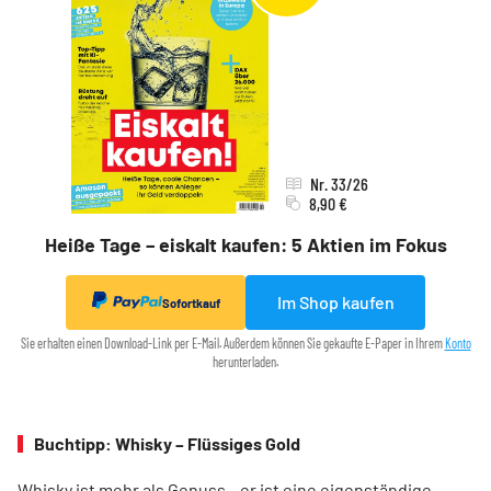
Nr. 33/26
8,90 €
Heiße Tage – eiskalt kaufen: 5 Aktien im Fokus
Im Shop kaufen
Sofortkauf
Sie erhalten einen Download-Link per E-Mail. Außerdem können Sie gekaufte E-Paper in Ihrem
Konto
herunterladen.
Buchtipp: Whisky – Flüssiges Gold
Whisky ist mehr als Genuss – er ist eine eigenständige