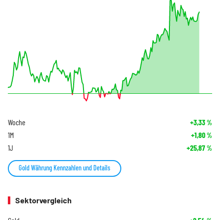
Woche
+3,33
%
1M
+1,80
%
1J
+25,87
%
Gold Währung Kennzahlen und Details
Sektorvergleich