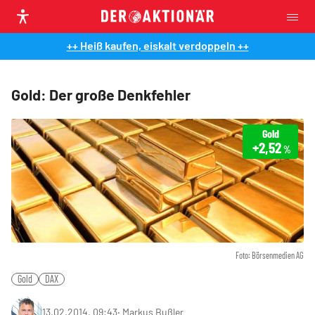
++ Heiß kaufen, eiskalt verdoppeln ++
Gold: Der große Denkfehler
Gold
+2,52
%
Foto: Börsenmedien AG
Gold
DAX
13.02.2014, 09:43
‧
Markus Bußler