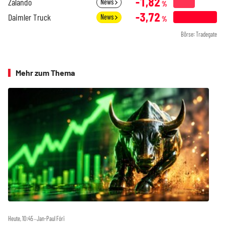
-1,82
Zalando
News
%
-3,72
Daimler Truck
News
%
Börse: Tradegate
Mehr zum Thema
Heute, 10:45 ‧ Jan-Paul Fóri