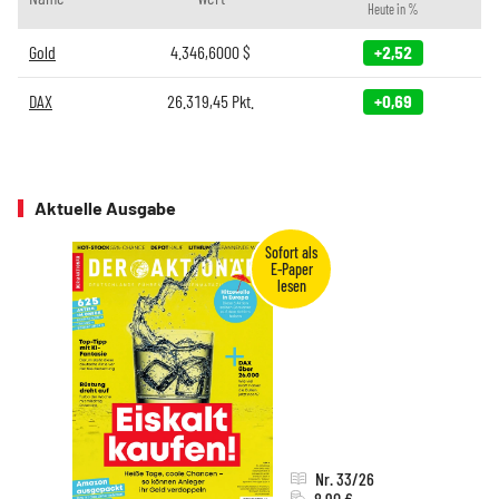
Heute in %
Gold
4.346,6000
$
+2,52
DAX
26.319,45
Pkt.
+0,69
Aktuelle Ausgabe
Nr. 33/26
8,90 €