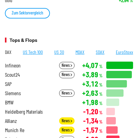
Gold
+2,54
%
Zum Sektorvergleich
Tops & Flops
DAX
US Tech 100
US 30
MDAX
SDAX
EuroStoxx
+4,07
Infineon
News
%
+3,89
Scout24
News
%
+3,12
SAP
%
+2,63
Siemens
News
%
+1,98
BMW
%
-1,20
Heidelberg Materials
%
-1,34
Allianz
News
%
-1,57
Munich Re
News
%