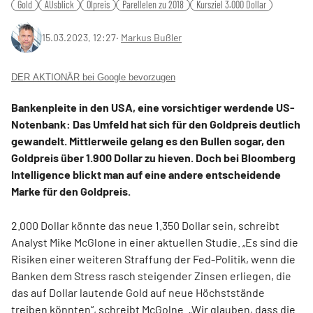
Gold
AUsblick
Ölpreis
Parellelen zu 2018
Kursziel 3.000 Dollar
15.03.2023, 12:27
‧
Markus Bußler
DER AKTIONÄR bei Google bevorzugen
Bankenpleite in den USA, eine vorsichtiger werdende US-
Notenbank: Das Umfeld hat sich für den Goldpreis deutlich
gewandelt. Mittlerweile gelang es den Bullen sogar, den
Goldpreis über 1.900 Dollar zu hieven. Doch bei Bloomberg
Intelligence blickt man auf eine andere entscheidende
Marke für den Goldpreis.
2.000 Dollar könnte das neue 1.350 Dollar sein, schreibt
Analyst Mike McGlone in einer aktuellen Studie. „Es sind die
Risiken einer weiteren Straffung der Fed-Politik, wenn die
Banken dem Stress rasch steigender Zinsen erliegen, die
das auf Dollar lautende Gold auf neue Höchststände
treiben könnten“, schreibt McGolne. „Wir glauben, dass die