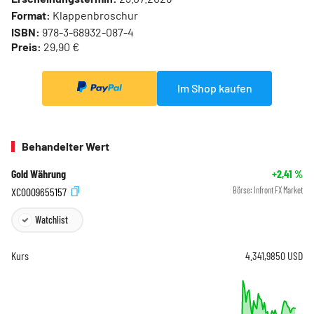
Format:
Klappenbroschur
ISBN:
978-3-68932-087-4
Preis:
29,90 €
Im Shop kaufen
Behandelter Wert
Gold Währung
+2,41
%
XC0009655157
Börse:
Infront FX Market
Watchlist
Kurs
4.341,9850
USD