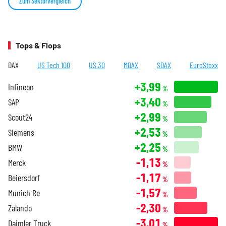
Zum Sektorvergleich
Tops & Flops
DAX
US Tech 100
US 30
MDAX
SDAX
EuroStoxx
+3,99
Infineon
%
+3,40
SAP
%
+2,99
Scout24
%
+2,53
Siemens
%
+2,25
BMW
%
-1,13
Merck
%
-1,17
Beiersdorf
%
-1,57
Munich Re
%
-2,30
Zalando
%
-3,01
Daimler Truck
%