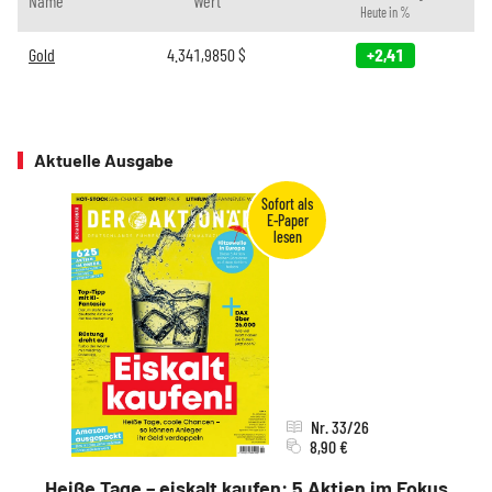
Name
Wert
Heute in %
Gold
4.341,9850
$
+2,41
Aktuelle Ausgabe
Nr. 33/26
8,90 €
Heiße Tage – eiskalt kaufen: 5 Aktien im Fokus