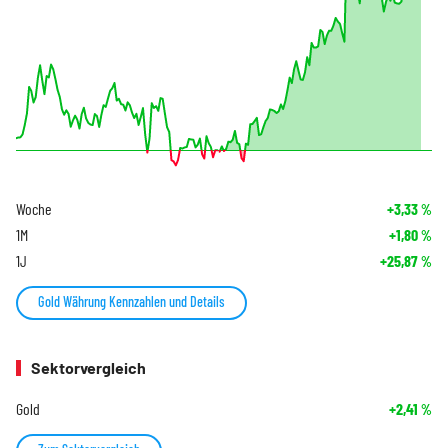
Woche
+3,33
%
1M
+1,80
%
1J
+25,87
%
Gold Währung Kennzahlen und Details
Sektorvergleich
Gold
+2,41
%