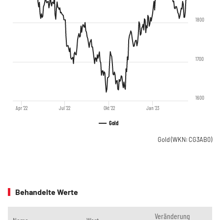
1800
1700
1600
Apr '22
Jul '22
Okt '22
Jan '23
Gold
Gold
(WKN: CG3AB0)
Behandelte Werte
Veränderung