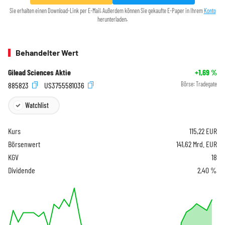
Sie erhalten einen Download-Link per E-Mail. Außerdem können Sie gekaufte E-Paper in Ihrem
Konto
herunterladen.
Behandelter Wert
Gilead Sciences Aktie
+1,69
%
885823
US3755581036
Börse:
Tradegate
Watchlist
Kurs
115,22
EUR
Börsenwert
141,62 Mrd. EUR
KGV
18
Dividende
2,40 %