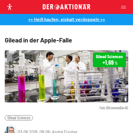
++ Heiß kaufen, eiskalt verdoppeln ++
Gilead in der Apple-Falle
Gilead Sciences
+1,69
%
Foto: Börsenmedien AG
Gilead Sciences
03.06.2016, 08:06
‧
André Fischer