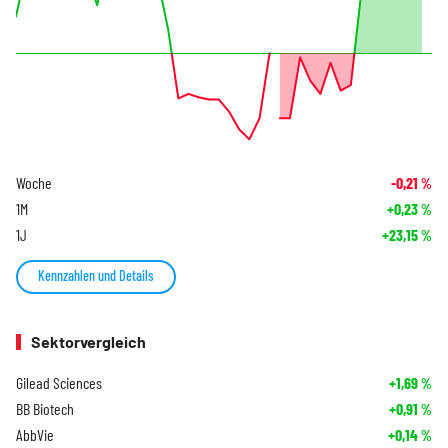
Woche
-0,21
%
1M
+0,23
%
1J
+23,15
%
Kennzahlen und Details
Sektorvergleich
Gilead Sciences
+1,69
%
BB Biotech
+0,91
%
AbbVie
+0,14
%