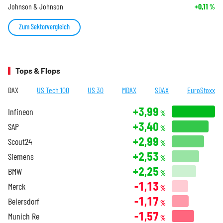
Johnson & Johnson
+0,11
%
Zum Sektorvergleich
Tops & Flops
DAX
US Tech 100
US 30
MDAX
SDAX
EuroStoxx
+3,99
Infineon
%
+3,40
SAP
%
+2,99
Scout24
%
+2,53
Siemens
%
+2,25
BMW
%
-1,13
Merck
%
-1,17
Beiersdorf
%
-1,57
Munich Re
%