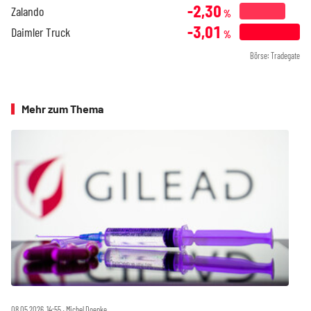
-2,30
Zalando
%
-3,01
Daimler Truck
%
Börse: Tradegate
Mehr zum Thema
08.05.2026, 14:55 ‧ Michel Doepke