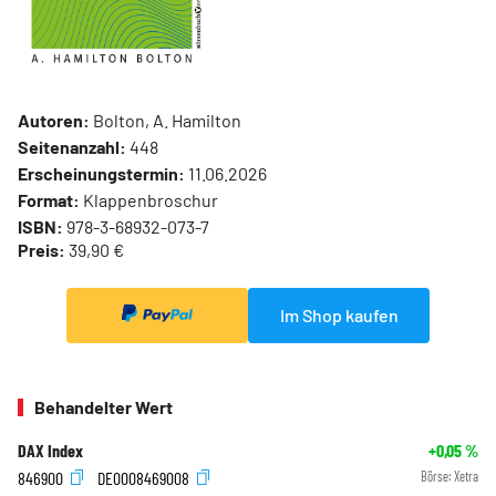
Autoren:
Bolton, A. Hamilton
Seitenanzahl:
448
Erscheinungstermin:
11.06.2026
Format:
Klappenbroschur
ISBN:
978-3-68932-073-7
Preis:
39,90 €
Im Shop kaufen
Behandelter Wert
DAX Index
+0,05
%
846900
DE0008469008
Börse:
Xetra