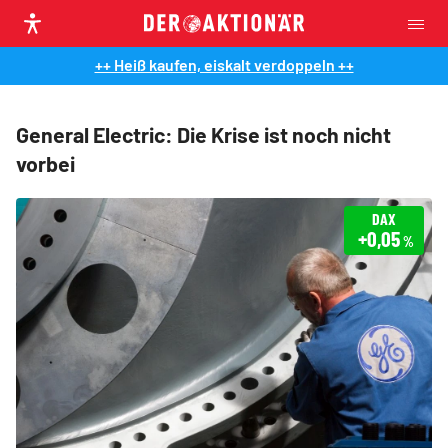
++ Heiß kaufen, eiskalt verdoppeln ++
General Electric: Die Krise ist noch nicht
vorbei
DAX
+0,05
%