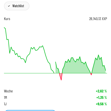
Watchlist
Kurs
26.140,13
XXP
Woche
+2,62
%
1M
+1,35
%
1J
+9,56
%