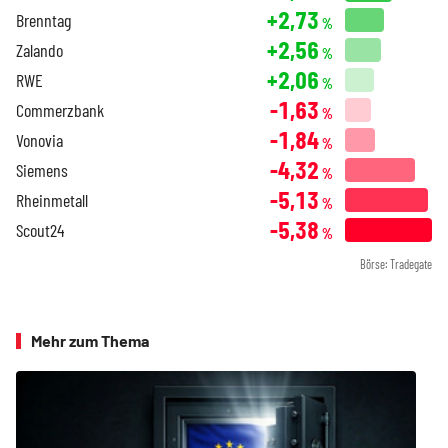
+2,73
Brenntag
%
+2,56
Zalando
%
+2,06
RWE
%
-1,63
Commerzbank
%
-1,84
Vonovia
%
-4,32
Siemens
%
-5,13
Rheinmetall
%
-5,38
Scout24
%
Börse: Tradegate
Mehr zum Thema