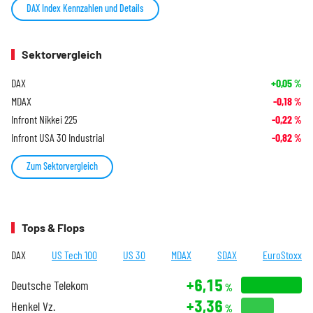
DAX Index Kennzahlen und Details
Sektorvergleich
DAX
+0,05
%
MDAX
-0,18
%
Infront Nikkei 225
-0,22
%
Infront USA 30 Industrial
-0,82
%
Zum Sektorvergleich
Tops & Flops
DAX
US Tech 100
US 30
MDAX
SDAX
EuroStoxx
+6,15
Deutsche Telekom
%
+3,36
Henkel Vz.
%