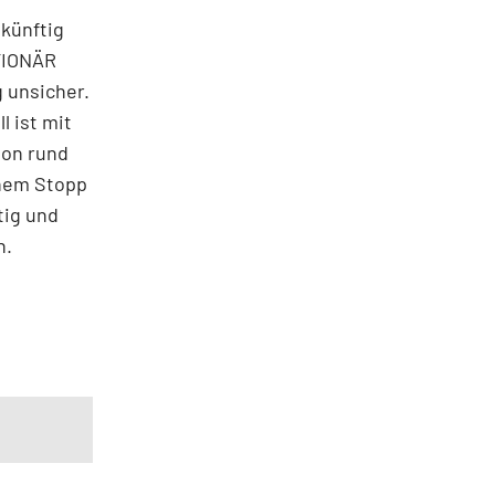
künftig
TIONÄR
g unsicher.
l ist mit
von rund
inem Stopp
tig und
n.