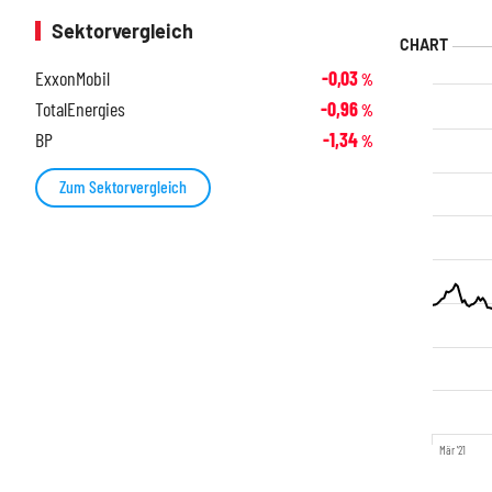
Sektorvergleich
ExxonMobil
-0,03
%
TotalEnergies
-0,96
%
BP
-1,34
%
Zum Sektorvergleich
Mär '21