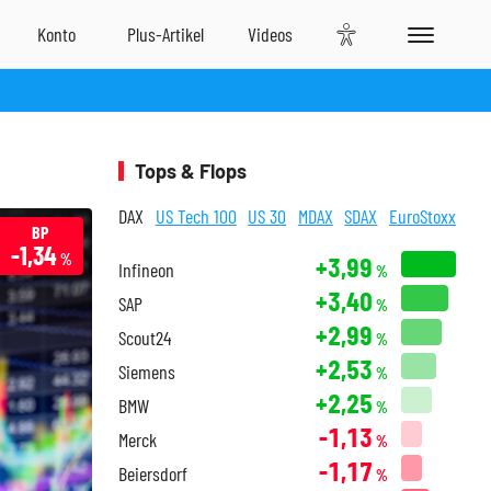
Tops & Flops
DAX
US Tech 100
US 30
MDAX
SDAX
EuroStoxx
BP
-1,34
%
+3,99
Infineon
%
+3,40
SAP
%
+2,99
Scout24
%
+2,53
Siemens
%
+2,25
BMW
%
-1,13
Merck
%
-1,17
Beiersdorf
%