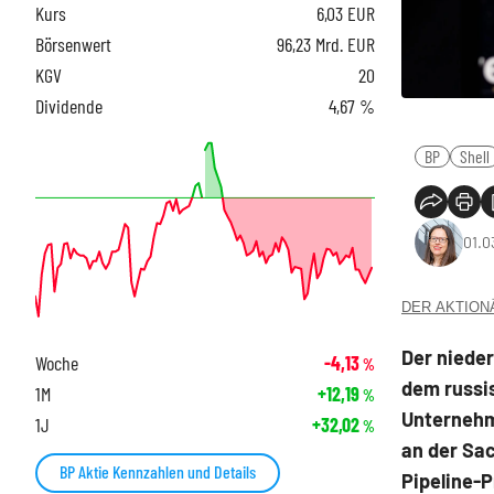
Kurs
6,03
EUR
Börsenwert
96,23 Mrd. EUR
KGV
20
Dividende
4,67 %
BP
Shell
01.0
DER AKTIONÄR
Der nieder
Woche
-4,13
%
dem russi
1M
+12,19
%
Unternehm
1J
+32,02
%
an der Sa
BP Aktie Kennzahlen und Details
Pipeline-P