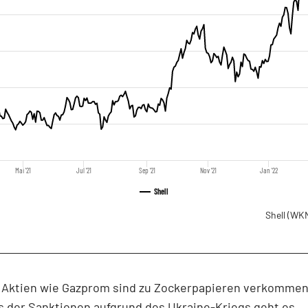
Mai '21
Jul '21
Sep '21
Nov '21
Jan '22
Shell
Shell
(WKN
 Aktien wie Gazprom sind zu Zockerpapieren verkommen
s der Sanktionen aufgrund des Ukraine-Kriegs geht es