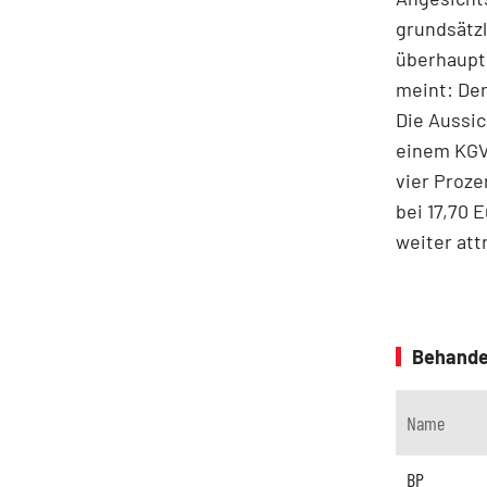
grundsätzl
überhaupt
meint: Der
Die Aussic
einem KGV 
vier Proze
bei 17,70 
weiter att
Behande
Name
BP