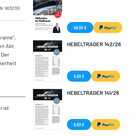
N: 903276)
49,99 €
raine",
HEBELTRADER 142/26
en Akt
 Der
herheit
9,90 €
HEBELTRADER 141/26
r ist
9,90 €