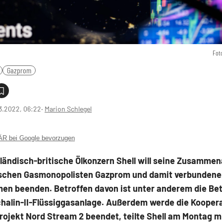
Fot
Gazprom
3.2022, 06:22
‧
Marion Schlegel
 bei Google bevorzugen
ländisch-britische Ölkonzern Shell will seine Zusammen
schen Gasmonopolisten Gazprom und damit verbundene
en beenden. Betroffen davon ist unter anderem die Bet
chalin-II-Flüssiggasanlage. Außerdem werde die Kooper
rojekt Nord Stream 2 beendet, teilte Shell am Montag mi