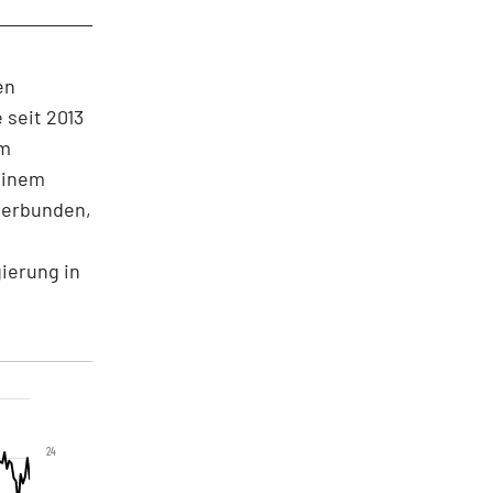
en
 seit 2013
em
einem
verbunden,
ierung in
24