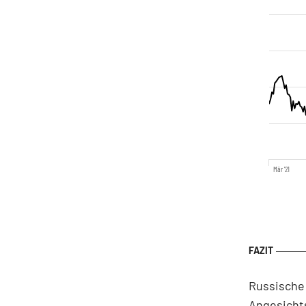
Mär '21
Russische
Angesicht