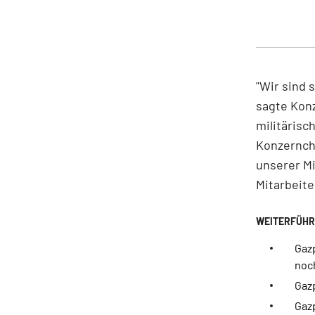
"Wir sind 
sagte Konz
militärisc
Konzernche
unserer Mi
Mitarbeite
Gazp
noch
Gaz
Gaz