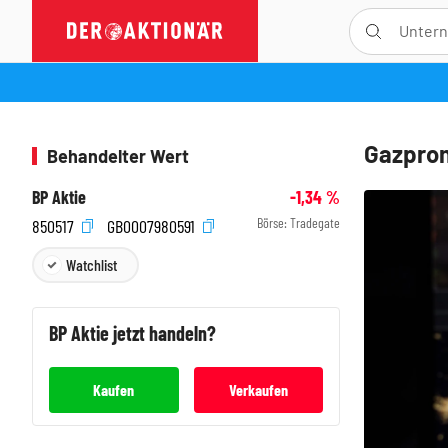
Gazprom
Behandelter Wert
BP Aktie
-1,34
%
Börse:
Tradegate
850517
GB0007980591
Watchlist
BP
Aktie jetzt handeln?
Kaufen
Verkaufen