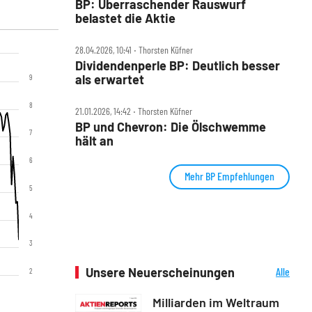
BP: Überraschender Rauswurf
belastet die Aktie
28.04.2026, 10:41 ‧ Thorsten Küfner
Dividendenperle BP: Deutlich besser
als erwartet
9
8
21.01.2026, 14:42 ‧ Thorsten Küfner
BP und Chevron: Die Ölschwemme
7
hält an
6
Mehr BP Empfehlungen
5
4
3
Unsere Neuerscheinungen
Alle
2
Neuerscheinungen
Milliarden im Weltraum