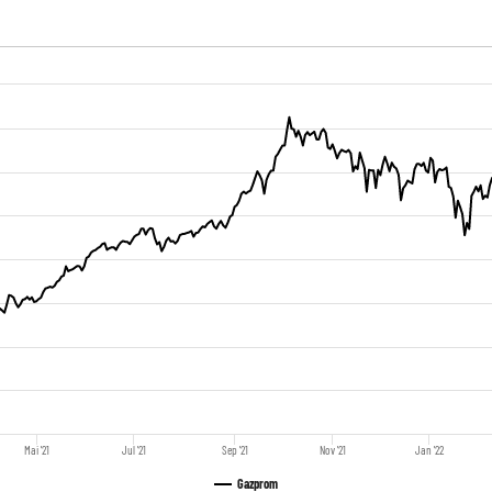
Mai '21
Jul '21
Sep '21
Nov '21
Jan '22
Gazprom