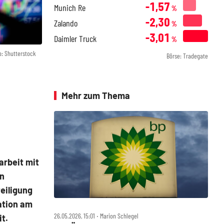
-1,57
Munich Re
%
-2,30
Zalando
%
-3,01
Daimler Truck
%
o: Shutterstock
Börse: Tradegate
Mehr zum Thema
arbeit mit
n
eiligung
ation am
26.05.2026, 15:01 ‧ Marion Schlegel
t.