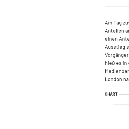
Am Tag zuv
Anteilen a
einen Ante
Ausstieg 
Vorgänger
hieß es in
Medienberi
London na