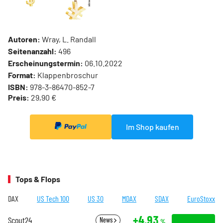
Autoren:
Wray, L. Randall
Seitenanzahl:
496
Erscheinungstermin:
06.10.2022
Format:
Klappenbroschur
ISBN:
978-3-86470-852-7
Preis:
29,90 €
Im Shop kaufen
Tops & Flops
DAX
US Tech 100
US 30
MDAX
SDAX
EuroStoxx
+4,93
Scout24
News
%