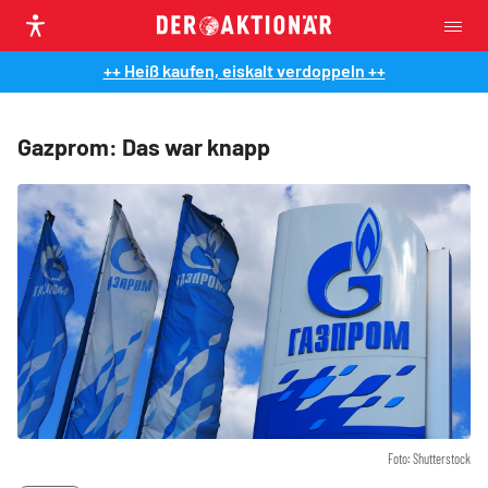
++ Heiß kaufen, eiskalt verdoppeln ++
Gazprom: Das war knapp
Foto: Shutterstock