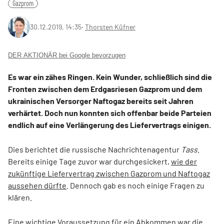
Gazprom
30.12.2019, 14:35
‧
Thorsten Küfner
DER AKTIONÄR bei Google bevorzugen
Es war ein zähes Ringen. Kein Wunder, schließlich sind die
Fronten zwischen dem Erdgasriesen Gazprom und dem
ukrainischen Versorger Naftogaz bereits seit Jahren
verhärtet. Doch nun konnten sich offenbar beide Parteien
endlich auf eine Verlängerung des Liefervertrags einigen.
Dies berichtet die russische Nachrichtenagentur
Tass
.
Bereits einige Tage zuvor war durchgesickert,
wie der
zukünftige Liefervertrag zwischen Gazprom und Naftogaz
aussehen dürfte
. Dennoch gab es noch einige Fragen zu
klären.
Eine wichtige Voraussetzung für ein Abkommen war die