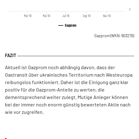
3
Mär '19
Mai '19
Jul '19
Sep '19
Nov '19
Gazprom
Gazprom
(WKN: 903276)
Aktuell ist Gazprom noch abhängig davon, dass der
Gastransit über ukrainisches Territorium nach Westeuropa
reibungslos funktioniert. Daher ist die Einigung ganz klar
positiv für die Gazprom-Anteile zu werten, die
dementsprechend weiter zulegt. Mutige Anleger können
bei der immer noch enorm günstig bewerteten Aktie nach
wie vor zugreifen.