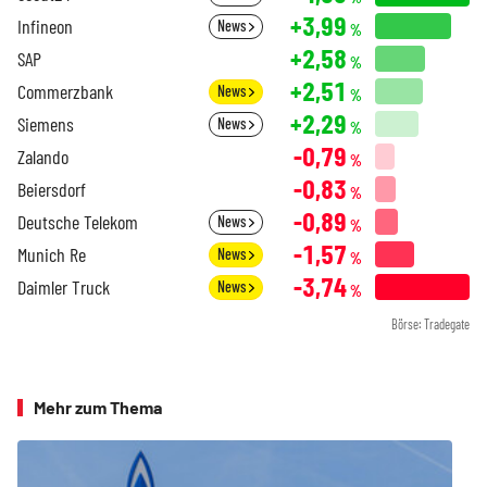
+3,99
Infineon
News
%
+2,58
SAP
%
+2,51
Commerzbank
News
%
+2,29
Siemens
News
%
-0,79
Zalando
%
-0,83
Beiersdorf
%
-0,89
Deutsche Telekom
News
%
-1,57
Munich Re
News
%
-3,74
Daimler Truck
News
%
Börse: Tradegate
Mehr zum Thema