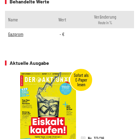
Behandelte Werte
Veränderung
Name
Wert
Heute in %
Gazprom
-
€
Aktuelle Ausgabe
Nr. 33/26