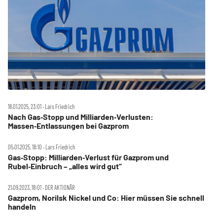
18.01.2025, 23:01 ‧ Lars Friedrich
Nach Gas‑Stopp und Milliarden‑Verlusten:
Massen‑Entlassungen bei Gazprom
05.01.2025, 18:10 ‧ Lars Friedrich
Gas‑Stopp: Milliarden‑Verlust für Gazprom und
Rubel‑Einbruch – „alles wird gut“
21.09.2023, 18:01 ‧ DER AKTIONÄR
Gazprom, Norilsk Nickel und Co: Hier müssen Sie schnell
handeln