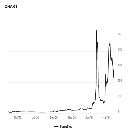
250
200
150
100
50
0
Mai '20
Jul '20
Sep '20
Nov '20
Jan '21
Mär '21
GameStop