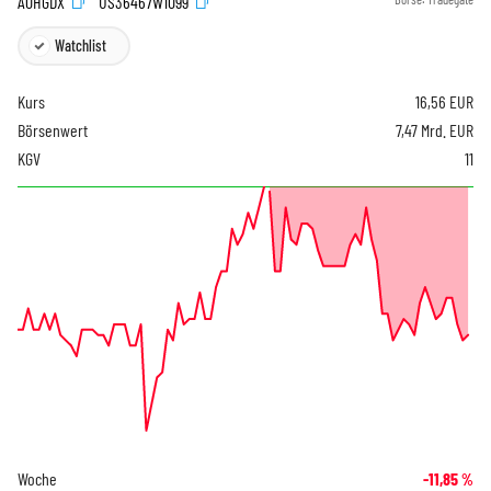
A0HGDX
US36467W1099
Watchlist
Kurs
16,56
EUR
Börsenwert
7,47 Mrd. EUR
KGV
11
Woche
-11,85
%