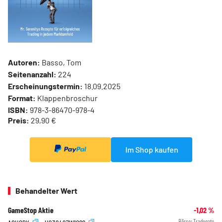
Autoren:
Basso, Tom
Seitenanzahl:
224
Erscheinungstermin:
18.09.2025
Format:
Klappenbroschur
ISBN:
978-3-86470-978-4
Preis:
29,90 €
Im Shop kaufen
Behandelter Wert
GameStop Aktie
-1,02
%
Börse:
Tradegate