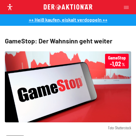
++ Heiß kaufen, eiskalt verdoppeln ++
GameStop: Der Wahnsinn geht weiter
GameStop
-1,02
%
Foto: Shutterstock