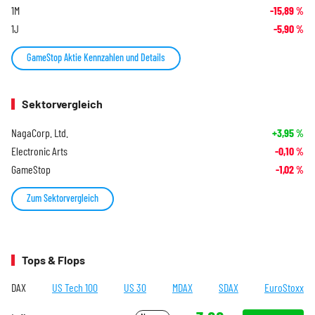
1M
-15,89
%
1J
-5,90
%
GameStop Aktie Kennzahlen und Details
Sektorvergleich
NagaCorp. Ltd.
+3,95
%
Electronic Arts
-0,10
%
GameStop
-1,02
%
Zum Sektorvergleich
Tops & Flops
DAX
US Tech 100
US 30
MDAX
SDAX
EuroStoxx