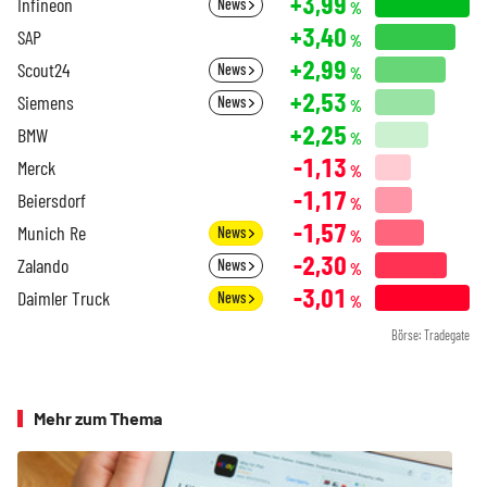
+3,99
Infineon
News
%
+3,40
SAP
%
+2,99
Scout24
News
%
+2,53
Siemens
News
%
+2,25
BMW
%
-1,13
Merck
%
-1,17
Beiersdorf
%
-1,57
Munich Re
News
%
-2,30
Zalando
News
%
-3,01
Daimler Truck
News
%
Börse: Tradegate
Mehr zum Thema