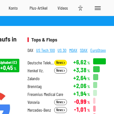
ufs in
Tops & Flops
DAX
US Tech 100
US 30
MDAX
SDAX
EuroStoxx
+6,62
Alphabet (C)
Deutsche Telekom
News
%
+0,45
+3,38
%
Henkel Vz.
News
%
+2,64
Zalando
%
+2,06
Brenntag
%
+1,94
Fresenius Medical Care
%
-0,99
Vonovia
News
%
-1,01
Mercedes-Benz
News
%