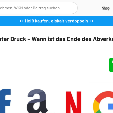
++ Heiß kaufen, eiskalt verdoppeln ++
ter Druck – Wann ist das Ende des Abverka