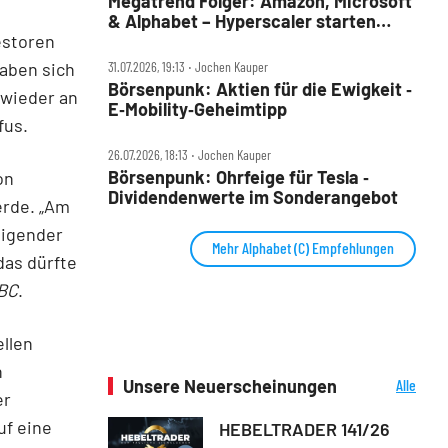
Megatrend Folger: Amazon, Microsoft
& Alphabet – Hyperscaler starten
estoren
wieder durch
aben sich
31.07.2026, 19:13 ‧ Jochen Kauper
Börsenpunk: Aktien für die Ewigkeit ‑
 wieder an
E‑Mobility‑Geheimtipp
fus.
26.07.2026, 18:13 ‧ Jochen Kauper
Börsenpunk: Ohrfeige für Tesla ‑
on
Dividendenwerte im Sonderangebot
erde. „Am
eigender
Mehr Alphabet (C) Empfehlungen
das dürfte
BC
.
llen
n
Unsere Neuerscheinungen
Alle
er
Neuerscheinungen
uf eine
HEBELTRADER 141/26