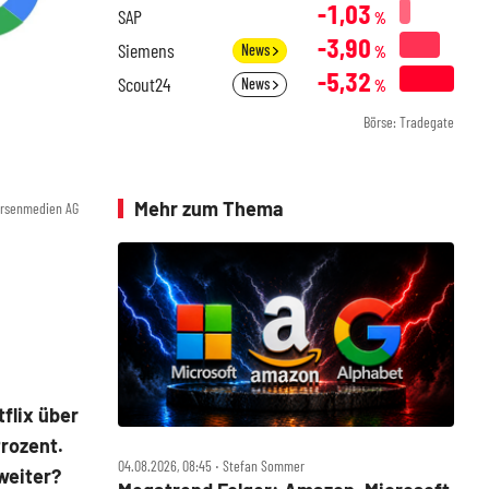
-1,03
SAP
%
-3,90
Siemens
News
%
-5,32
Scout24
News
%
Börse: Tradegate
Mehr zum Thema
örsenmedien AG
flix über
Prozent.
04.08.2026, 08:45 ‧ Stefan Sommer
weiter?