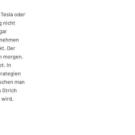
 Tesla oder
g nicht
gar
ernehmen
kt. Der
on morgen.
t. In
trategien
ischen man
 Strich
 wird.