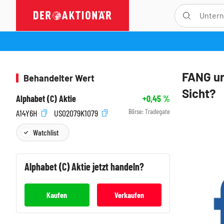
FANG un
Behandelter Wert
Sicht?
Alphabet (C) Aktie
+0,45
%
Börse:
Tradegate
A14Y6H
US02079K1079
Watchlist
Alphabet (C)
Aktie jetzt handeln?
Kaufen
Verkaufen