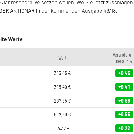
e Jahresendrallye setzen wollen. Wo Sie jetzt zuschlagen
t DER AKTIONÄR in der kommenden Ausgabe 43/18.
lte Werte
Veränderun
Wert
Heute in %
313,45
€
+0,45
315,40
€
+0,41
237,55
€
+0,59
512,60
€
+0,55
64,37
€
+0,22