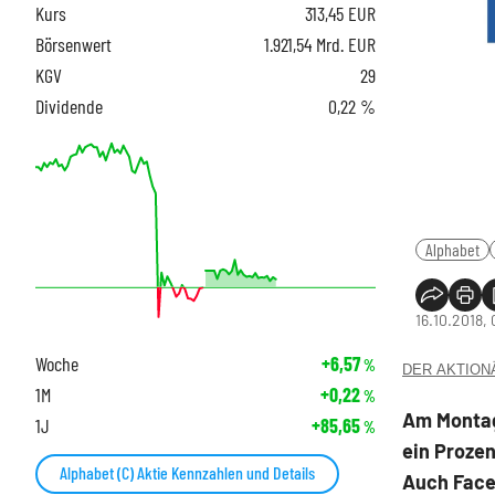
Kurs
313,45
EUR
Börsenwert
1.921,54 Mrd. EUR
KGV
29
Dividende
0,22 %
Alphabet
16.10.2018, 
Woche
+6,57
%
DER AKTIONÄR
1M
+0,22
%
Am Montag
1J
+85,65
%
ein Prozen
Alphabet (C) Aktie Kennzahlen und Details
Auch Faceb