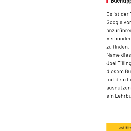
Buchtipp
Es ist der
Google vor
anzurühre
Verhunder
zu finden,
Name diese
Joel Tilli
diesem Buc
mit dem Le
ausnutzen 
ein Lehrbu