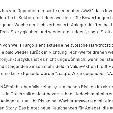
tzfus von Oppenheimer sagte gegenüber
CNBC
, dass Inv
 den Tech-Sektor einsteigen werden. „Die Bewertungen h
ngener Woche deutlich verbessert. Anleger dürften bald
 Tech-Story glauben und wieder einsteigen“, sagte Stoltz
 von Wells Fargo sieht aktuell eine typische Marktrotati
die bald wieder zurück in Richtung Tech-Werte drehen w
onjunkturzyklus ist es nicht ungewöhnlich, wenn bei st
und steigenden Zinsen mehr Geld in Value-Aktien fließt – 
r eine kurze Episode werden“, sagte Wren gegenüber
CN
ÄR sieht ebenfalls keine systemischen Risiken im aktue
– ein Crash sollte nicht bevorstehen. Jedoch minimiere
 Anleger aktuell ihr Risiko bei Wachstumswerten mit ein
gen Story. Das bietet neue Kaufchancen für Anleger, die a