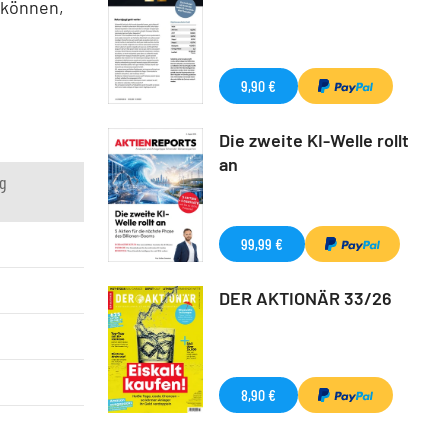
 können,
9,90 €
Die zweite KI-Welle rollt
an
g
99,99 €
DER AKTIONÄR 33/26
8,90 €