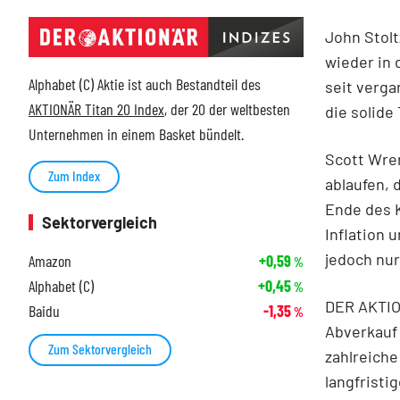
John Stol
wieder in
Alphabet (C) Aktie ist auch Bestandteil des
seit verga
AKTIONÄR Titan 20 Index
, der 20 der weltbesten
die solide
Unternehmen in einem Basket bündelt.
Scott Wren
Zum Index
ablaufen, 
Ende des K
Sektorvergleich
Inflation 
jedoch nu
Amazon
+0,59
%
Alphabet (C)
+0,45
%
DER AKTION
Baidu
-1,35
%
Abverkauf 
Zum Sektorvergleich
zahlreiche
langfristi