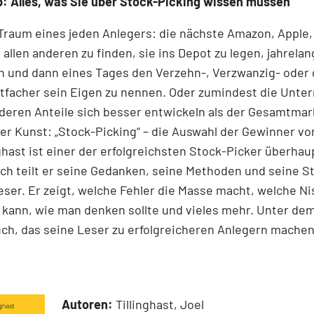
: Alles, was Sie über Stock-Picking wissen müssen
 Traum eines jeden Anlegers: die nächste Amazon, Apple,
 allen anderen zu finden, sie ins Depot zu legen, jahrelan
n und dann eines Tages den Verzehn-, Verzwanzig- oder 
tfacher sein Eigen zu nennen. Oder zumindest die Unt
 deren Anteile sich besser entwickeln als der Gesamtmar
r Kunst: „Stock-Picking“ – die Auswahl der Gewinner v
nghast ist einer der erfolgreichsten Stock-Picker überhaup
h teilt er seine Gedanken, seine Methoden und seine S
ser. Er zeigt, welche Fehler die Masse macht, welche N
kann, wie man denken sollte und vieles mehr. Unter dem
ch, das seine Leser zu erfolgreicheren Anlegern machen
Autoren:
Tillinghast, Joel