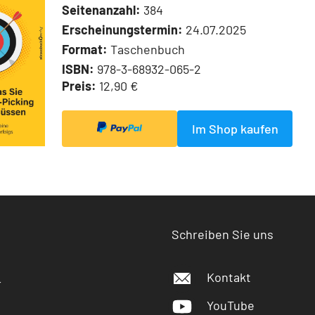
Seitenanzahl:
384
Erscheinungstermin:
24.07.2025
Format:
Taschenbuch
ISBN:
978-3-68932-065-2
Preis:
12,90 €
Im Shop kaufen
Schreiben Sie uns
Kontakt
r
YouTube