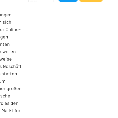
sungen
n sich
er Online-
ngen
enten
 wollen.
sweise
ns Geschäft
ustatten.
zum
ner großen
ische
rd es den
 Markt für