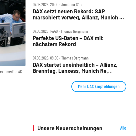
07.08.2026, 20:00 ‧ Annalena Götz
DAX setzt neuen Rekord: SAP
marschiert vorweg, Allianz, Munich Re
& Daimler Truck patzen
07.08.2026, 14:40 ‧ Thomas Bergmann
Perfekte US‑Daten – DAX mit
nächstem Rekord
07.08.2026, 09:00 ‧ Thomas Bergmann
DAX startet uneinheitlich – Allianz,
Brenntag, Lanxess, Munich Re,
örsenmedien AG
Porsche SE, SUSS MicroTec im Check
Mehr DAX Empfehlungen
Unsere Neuerscheinungen
Alle
Neuerscheinungen