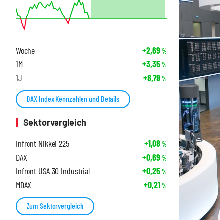
Woche
+2,69
%
1M
+3,35
%
1J
+8,79
%
DAX Index Kennzahlen und Details
Sektorvergleich
Infront Nikkei 225
+1,08
%
DAX
+0,69
%
Infront USA 30 Industrial
+0,25
%
MDAX
+0,21
%
Zum Sektorvergleich