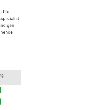
: Die
spezialist
kündigen
echende
ng
%