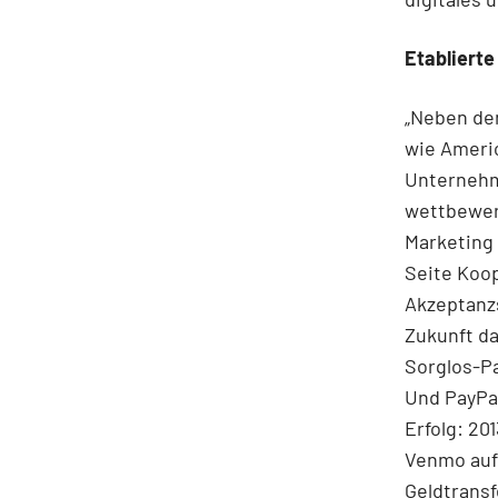
Etablierte
„Neben den
wie Americ
Unternehm
wettbewerb
Marketing
Seite Koo
Akzeptanzs
Zukunft da
Sorglos-P
Und PayPal
Erfolg: 20
Venmo auf 
Geldtransf