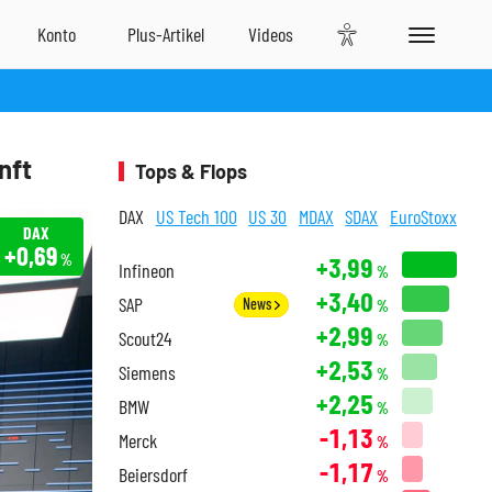
nft
Tops & Flops
DAX
US Tech 100
US 30
MDAX
SDAX
EuroStoxx
DAX
+0,69
%
+3,99
Infineon
%
+3,40
SAP
News
%
+2,99
Scout24
%
+2,53
Siemens
%
+2,25
BMW
%
-1,13
Merck
%
-1,17
Beiersdorf
%