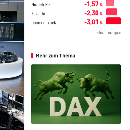
-1,57
Munich Re
%
-2,30
Zalando
%
-3,01
Daimler Truck
%
Börse: Tradegate
Mehr zum Thema