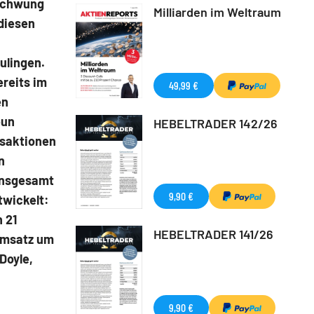
fschwung
Milliarden im Weltraum
 diesen
ulingen.
reits im
49,99 €
en
eun
HEBELTRADER 142/26
nsaktionen
n
 insgesamt
9,90 €
twickelt:
 21
HEBELTRADER 141/26
 Umsatz um
Doyle,
9,90 €