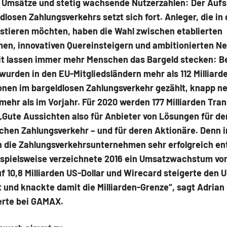
 Umsätze und stetig wachsende Nutzerzahlen: Der Au
dlosen Zahlungsverkehrs setzt sich fort. Anleger, die in
estieren möchten, haben die Wahl zwischen etablierten
en, innovativen Quereinsteigern und ambitionierten Ne
t lassen immer mehr Menschen das Bargeld stecken: Be
wurden in den EU-Mitgliedsländern mehr als 112 Milliard
onen im bargeldlosen Zahlungsverkehr gezählt, knapp n
 mehr als im Vorjahr. Für 2020 werden 177 Milliarden Tra
„Gute Aussichten also für Anbieter von Lösungen für de
chen Zahlungsverkehr ­– und für deren Aktionäre. Denn
h die Zahlungsverkehrsunternehmen sehr erfolgreich en
ispielsweise verzeichnete 2016 ein Umsatzwachstum von
f 10,8 Milliarden US-Dollar und Wirecard steigerte den
 und knackte damit die Milliarden-Grenze“, sagt Adrian 
rte bei GAMAX.