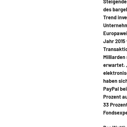
Steigende
des bargel
Trend inv
Unternehm
Europawei
Jahr 2015 
Transakti
Milliarden
erwartet. 
elektronis
haben sic
PayPal be
Prozent au
33 Prozent
Fondsexpe