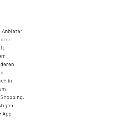
h Anbieter
 drei
ft
nem
nderen
nd
ch in
dum-
-Shopping.
stigen
e App