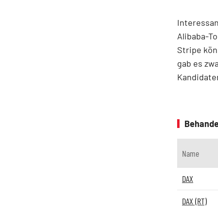
Interessan
Alibaba-To
Stripe kön
gab es zw
Kandidaten
Behande
Name
DAX
DAX (RT)