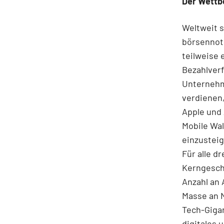
Der Wettb
Weltweit s
börsennoti
teilweise 
Bezahlverf
Unternehme
verdienen,
Apple und 
Mobile Wal
einzusteig
Für alle d
Kerngesch
Anzahl an 
Masse an N
Tech-Gigan
digitales 