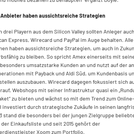
 Anbieter haben aussichtsreiche Strategien
 drei Playern aus dem Silicon Valley sollten Anleger auc
an Express, Wirecard und PayPal im Auge behalten. Alle
en haben aussichtsreiche Strategien, um auch in Zukun
sfähig zu bleiben. So spricht Amex einerseits mit sei
 besonders umsatzstarke Kunden an und nutzt auf der a
perationen mit Payback und Aldi Süd, um Kundenbasis u
tellen auszubauen. Wirecard dagegen fokussiert sich au
rauf, Webshops mit seiner Infrastruktur quasi ein „Run
aket“ zu bieten und wächst so mit dem Trend zum Online
 investiert durch strategische Zukäufe in seinen langfri
13 stand die besonders bei der jungen Zielgruppe beliebt
der Einkaufsliste und seit 2015 gehört der
erdienstleister Xoom zum Portfolio.