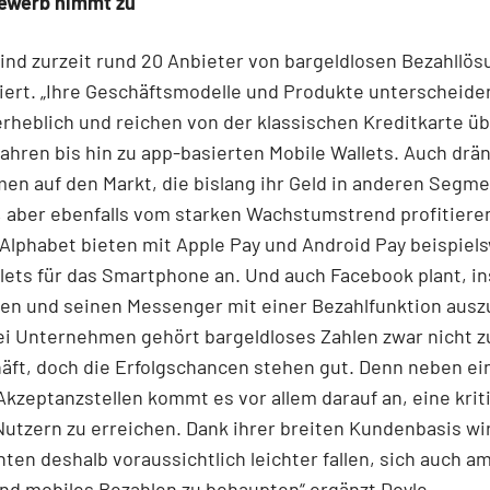
ewerb nimmt zu
ind zurzeit rund 20 Anbieter von bargeldlosen Bezahllö
ert. „Ihre Geschäftsmodelle und Produkte unterscheide
erheblich und reichen von der klassischen Kreditkarte üb
ahren bis hin zu app-basierten Mobile Wallets. Auch drä
n auf den Markt, die bislang ihr Geld in anderen Segm
 aber ebenfalls vom starken Wachstumstrend profitieren
Alphabet bieten mit Apple Pay und Android Pay beispiel
lets für das Smartphone an. Und auch Facebook plant, i
en und seinen Messenger mit einer Bezahlfunktion ausz
rei Unternehmen gehört bargeldloses Zahlen zwar nicht 
äft, doch die Erfolgschancen stehen gut. Denn neben ei
Akzeptanzstellen kommt es vor allem darauf an, eine krit
utzern zu erreichen. Dank ihrer breiten Kundenbasis wi
ten deshalb voraussichtlich leichter fallen, sich auch am
und mobiles Bezahlen zu behaupten“ ergänzt Doyle.