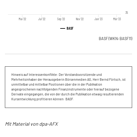
35
Mai '22
Jul '22
Sep '22
Nov '22
Jan '23
Mär '23
BASF
BASF
(WKN: BASF11)
Hinweis auf Interessenkonflikte: Der Vorstandsvorsitzende und
Mehrheitsinhaber der Herausgeberin Börsenmedien AG, Herr Bernd Förtsch, ist
unmittelbar und mittelbar Positionen über die in der Publikation
angesprochenen nachfolgenden Finanzinstrumente oder hierauf bezogene
Derivate eingegangen, die von der durch die Publikation etwaig resultierenden
Kursentwicklung profitieren können: BASF.
Mit Material von dpa-AFX