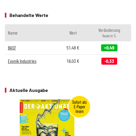
Behandelte Werte
Veränderung
Name
Wert
Heute in %
BASF
51,48
€
+0,49
Evonik Industries
18,03
€
-0,33
Aktuelle Ausgabe