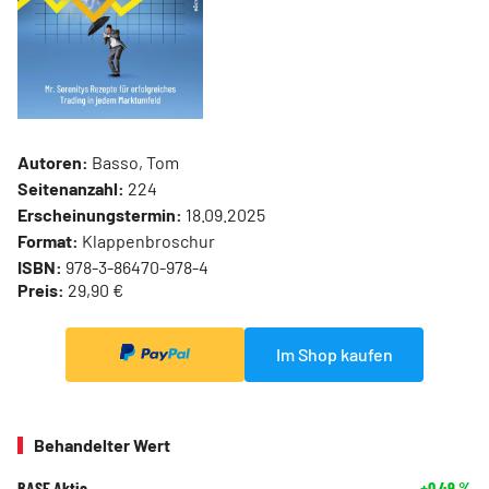
Autoren:
Basso, Tom
Seitenanzahl:
224
Erscheinungstermin:
18.09.2025
Format:
Klappenbroschur
ISBN:
978-3-86470-978-4
Preis:
29,90 €
Im Shop kaufen
Behandelter Wert
BASF Aktie
+0,49
%