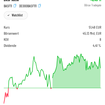
BASF11
DE000BASF111
Börse:
Tradegate
Watchlist
Kurs
51,48
EUR
Börsenwert
45,13 Mrd. EUR
KGV
8
Dividende
4,41 %