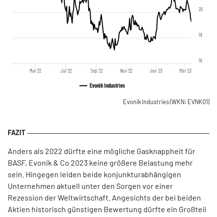
20
18
16
Mai '22
Jul '22
Sep '22
Nov '22
Jan '23
Mär '23
Evonik Industries
Evonik Industries
(WKN: EVNK01)
Anders als 2022 dürfte eine mögliche Gasknappheit für
BASF, Evonik & Co 2023 keine größere Belastung mehr
sein. Hingegen leiden beide konjunkturabhängigen
Unternehmen aktuell unter den Sorgen vor einer
Rezession der Weltwirtschaft. Angesichts der bei beiden
Aktien historisch günstigen Bewertung dürfte ein Großteil