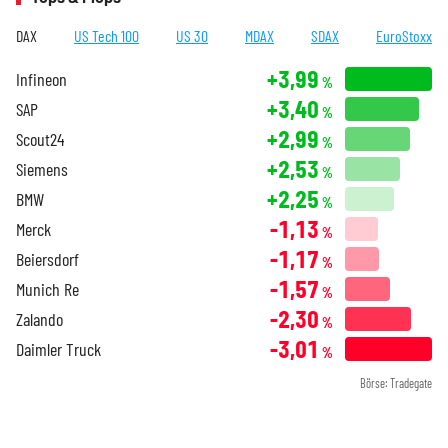
DAX
US Tech 100
US 30
MDAX
SDAX
EuroStoxx
+3,99
Infineon
%
+3,40
SAP
%
+2,99
Scout24
%
+2,53
Siemens
%
+2,25
BMW
%
-1,13
Merck
%
-1,17
Beiersdorf
%
-1,57
Munich Re
%
-2,30
Zalando
%
-3,01
Daimler Truck
%
Börse: Tradegate