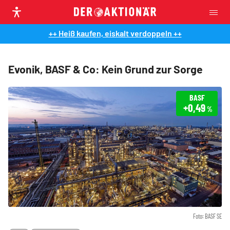
++ Heiß kaufen, eiskalt verdoppeln ++
Evonik, BASF & Co: Kein Grund zur Sorge
BASF
+0,49
%
Foto: BASF SE