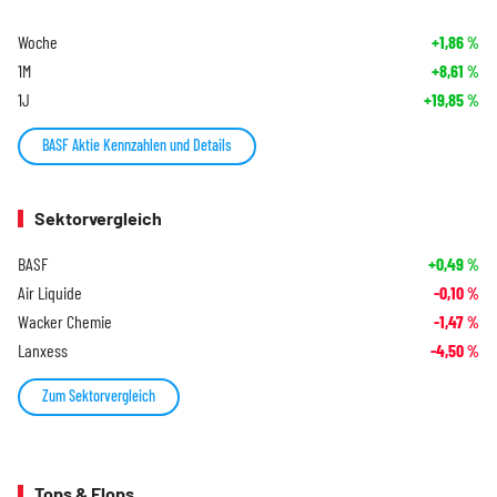
Woche
+1,86
%
1M
+8,61
%
1J
+19,85
%
BASF Aktie Kennzahlen und Details
Sektorvergleich
BASF
+0,49
%
Air Liquide
-0,10
%
Wacker Chemie
-1,47
%
Lanxess
-4,50
%
Zum Sektorvergleich
Tops & Flops