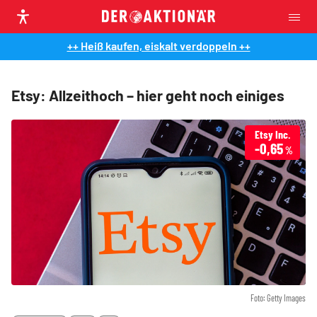
++ Heiß kaufen, eiskalt verdoppeln ++
Etsy: Allzeithoch – hier geht noch einiges
Etsy Inc.
-0,65
%
Foto: Getty Images