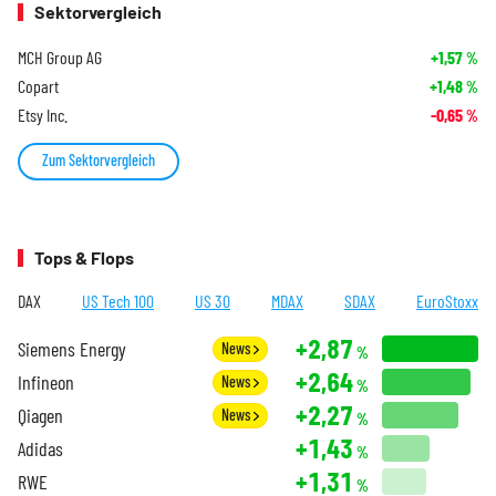
Sektorvergleich
MCH Group AG
+1,57
%
Copart
+1,48
%
Etsy Inc.
-0,65
%
Zum Sektorvergleich
Tops & Flops
DAX
US Tech 100
US 30
MDAX
SDAX
EuroStoxx
+2,87
Siemens Energy
News
%
+2,64
Infineon
News
%
+2,27
Qiagen
News
%
+1,43
Adidas
%
+1,31
RWE
%