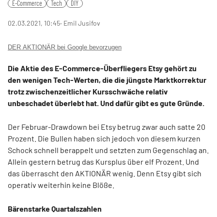
E-Commerce
Tech
DIY
02.03.2021, 10:45
‧ Emil Jusifov
DER AKTIONÄR bei Google bevorzugen
Die Aktie des E-Commerce-Überfliegers Etsy gehört zu
den wenigen Tech-Werten, die die jüngste Marktkorrektur
trotz zwischenzeitlicher Kursschwäche relativ
unbeschadet überlebt hat. Und dafür gibt es gute Gründe.
Der Februar-Drawdown bei Etsy betrug zwar auch satte 20
Prozent. Die Bullen haben sich jedoch von diesem kurzen
Schock schnell berappelt und setzten zum Gegenschlag an.
Allein gestern betrug das Kursplus über elf Prozent. Und
das überrascht den AKTIONÄR wenig. Denn Etsy gibt sich
operativ weiterhin keine Blöße.
Bärenstarke Quartalszahlen