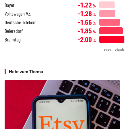
-1,22
Bayer
%
-1,26
Volkswagen Vz.
%
-1,66
Deutsche Telekom
%
-1,85
Beiersdorf
%
-2,00
Brenntag
%
Börse: Tradegate
Mehr zum Thema