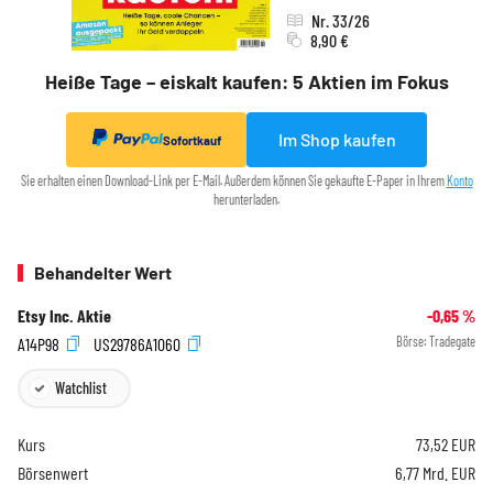
Nr. 33/26
8,90 €
Heiße Tage – eiskalt kaufen: 5 Aktien im Fokus
Im Shop kaufen
Sofortkauf
Sie erhalten einen Download-Link per E-Mail. Außerdem können Sie gekaufte E-Paper in Ihrem
Konto
herunterladen.
Behandelter Wert
Etsy Inc. Aktie
-0,65
%
A14P98
US29786A1060
Börse:
Tradegate
Watchlist
Kurs
73,52
EUR
Börsenwert
6,77 Mrd. EUR