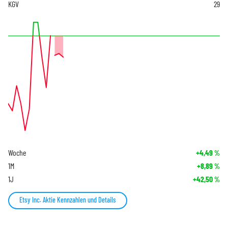
KGV
29
Woche
+4,49
%
1M
+8,89
%
1J
+42,50
%
Etsy Inc. Aktie Kennzahlen und Details