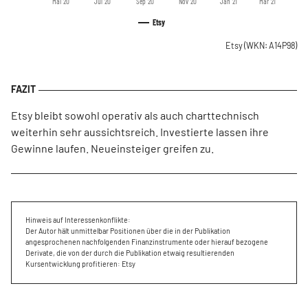
Mai '20
Jul '20
Sep '20
Nov '20
Jan '21
Mär '21
Etsy
Etsy
(WKN: A14P98)
Etsy bleibt sowohl operativ als auch charttechnisch
weiterhin sehr aussichtsreich. Investierte lassen ihre
Gewinne laufen. Neueinsteiger greifen zu.
Hinweis auf Interessenkonflikte:
Der Autor hält unmittelbar Positionen über die in der Publikation
angesprochenen nachfolgenden Finanzinstrumente oder hierauf bezogene
Derivate, die von der durch die Publikation etwaig resultierenden
Kursentwicklung profitieren: Etsy