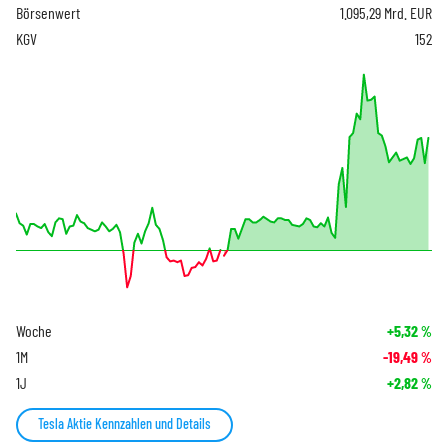
Börsenwert
1.095,29 Mrd. EUR
KGV
152
Woche
+5,32
%
1M
-19,49
%
1J
+2,82
%
Tesla Aktie Kennzahlen und Details