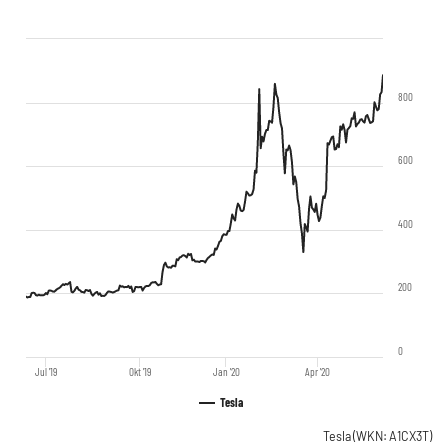
800
600
400
200
0
Jul '19
Okt '19
Jan '20
Apr '20
Tesla
Tesla
(WKN: A1CX3T)