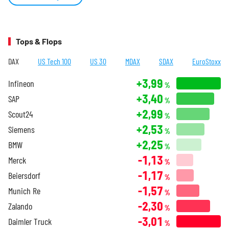
Tops & Flops
DAX
US Tech 100
US 30
MDAX
SDAX
EuroStoxx
+3,99
Infineon
%
+3,40
SAP
%
+2,99
Scout24
%
+2,53
Siemens
%
+2,25
BMW
%
-1,13
Merck
%
-1,17
Beiersdorf
%
-1,57
Munich Re
%
-2,30
Zalando
%
-3,01
Daimler Truck
%