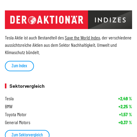
Tesla Aktie ist auch Bestandteil des
Save the World Index
, der verschiedene
aussichtsreiche Aktien aus dem Sektor Nachhaltigkeit, Umwelt und
Klimaschutz bündelt.
Zum Index
Sektorvergleich
Tesla
+2,49
%
BMW
+2,25
%
Toyota Motor
+1,57
%
General Motors
+0,37
%
Zum Sektorvergleich