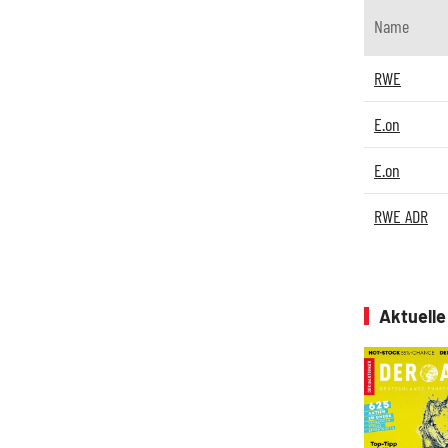
Name
RWE
E.on
E.on
RWE ADR
Aktuell