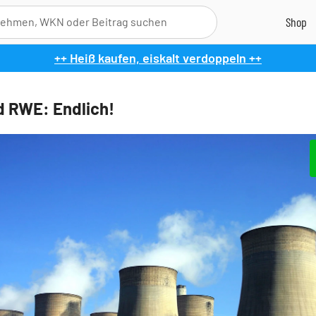
++ Heiß kaufen, eiskalt verdoppeln ++
d RWE: Endlich!