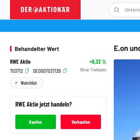
E.on un
Behandelter Wert
RWE Aktie
+0,33
%
Börse:
Tradegate
703712
DE0007037129
Watchlist
RWE
Aktie jetzt handeln?
Kaufen
Verkaufen