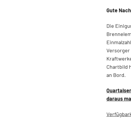
Gute Nach
Die Einigu
Brennelem
Einmalzahl
Versorger 
Kraftwerk
Chartbild 
an Bord.
Quartalser
daraus ma
Verfügbark