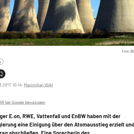
Foto: B
n
3.2017, 10:14
‧
Maximilian Völkl
 bei Google bevorzugen
ger E.on, RWE, Vattenfall und EnBW haben mit der
ierung eine Einigung über den Atomausstieg erzielt un
rag abschließen. Eine Sprecherin des