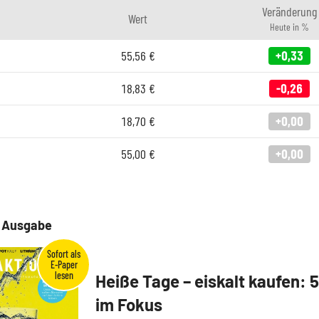
Veränderung
Wert
Heute in %
55,56
€
+0,33
18,83
€
-0,26
18,70
€
+0,00
55,00
€
+0,00
e Ausgabe
Heiße Tage – eiskalt kaufen: 
im Fokus