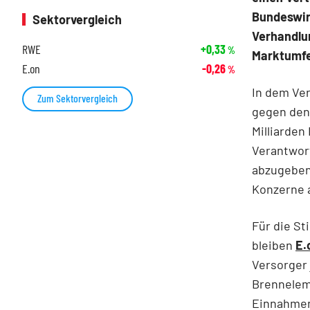
Bundeswir
Sektorvergleich
Verhandlu
RWE
+0,33
%
Marktumfe
E.on
-0,26
%
In dem Ver
Zum Sektorvergleich
gegen den
Milliarden
Verantwor
abzugeben.
Konzerne 
Für die St
bleiben
E.
Versorger 
Brenneleme
Einnahmen 