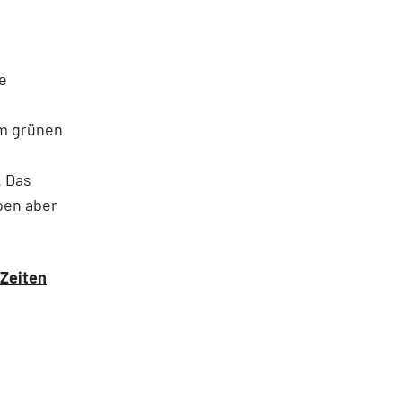
ie
um grünen
. Das
iben aber
 Zeiten