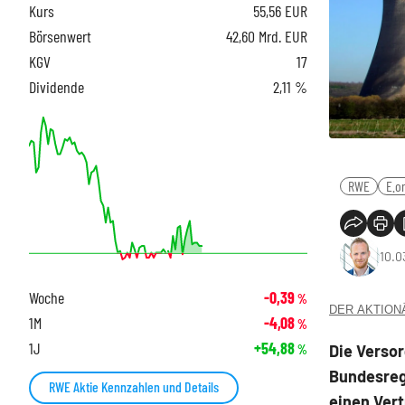
Kurs
55,56
EUR
Börsenwert
42,60 Mrd. EUR
KGV
17
Dividende
2,11 %
RWE
E.o
10.0
Woche
-0,39
%
DER AKTIONÄR
1M
-4,08
%
1J
+54,88
Die Versor
%
Bundesreg
RWE Aktie Kennzahlen und Details
einen Vert