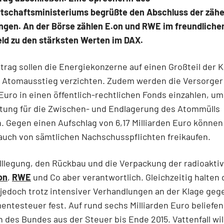
tschaftsministeriums begrüßte den Abschluss der zäh
ngen. An der Börse zählen E.on und RWE im freundliche
ld zu den stärksten Werten im DAX.
trag sollen die Energiekonzerne auf einen Großteil der 
 Atomausstieg verzichten. Zudem werden die Versorger 
 Euro in einen öffentlich-rechtlichen Fonds einzahlen, um
tung für die Zwischen- und Endlagerung des Atommülls
 Gegen einen Aufschlag von 6,17 Milliarden Euro können 
auch von sämtlichen Nachschusspflichten freikaufen.
illlegung, den Rückbau und die Verpackung der radioaktiv
on
,
RWE
und Co aber verantwortlich. Gleichzeitig halten 
jedoch trotz intensiver Verhandlungen an der Klage geg
ntesteuer fest. Auf rund sechs Milliarden Euro beliefen
des Bundes aus der Steuer bis Ende 2015. Vattenfall wi