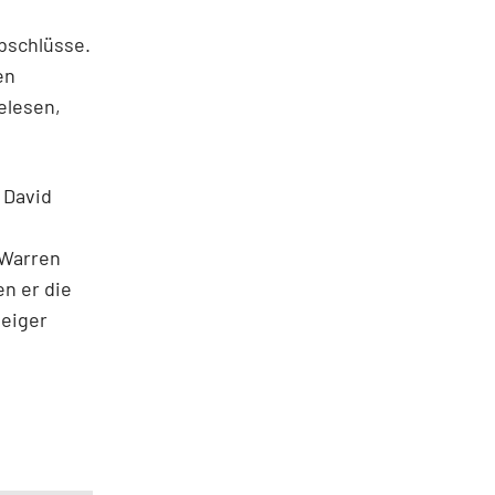
bschlüsse.
en
elesen,
 David
 Warren
en er die
teiger