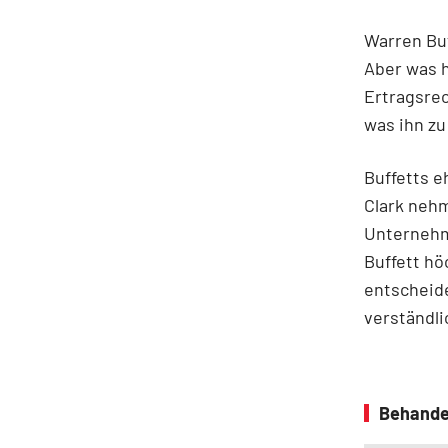
Warren Bu
Aber was h
Ertragsre
was ihn z
Buffetts e
Clark nehm
Unternehm
Buffett hö
entscheide
verständli
Behande