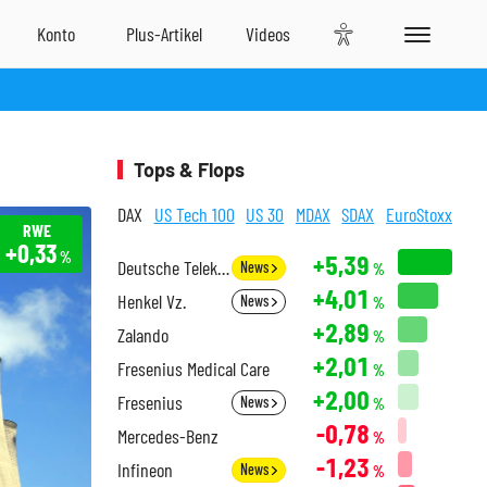
Tops & Flops
DAX
US Tech 100
US 30
MDAX
SDAX
EuroStoxx
RWE
+0,33
%
+5,39
Deutsche Telekom
News
%
+4,01
Henkel Vz.
News
%
+2,89
Zalando
%
+2,01
Fresenius Medical Care
%
+2,00
Fresenius
News
%
-0,78
Mercedes-Benz
%
-1,23
Infineon
News
%