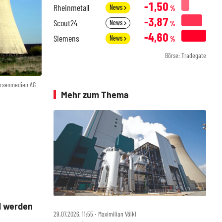
-1,50
Rheinmetall
News
%
-3,87
Scout24
News
%
-4,60
Siemens
News
%
Börse: Tradegate
örsenmedien AG
Mehr zum Thema
d werden
29.07.2026, 11:55 ‧ Maximilian Völkl