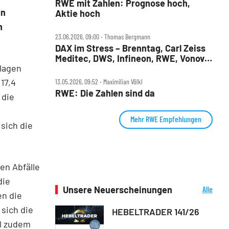
RWE mit Zahlen: Prognose hoch,
en
Aktie hoch
n
23.06.2026, 09:00 ‧ Thomas Bergmann
DAX im Stress – Brenntag, Carl Zeiss
Meditec, DWS, Infineon, RWE, Vonovia
Klagen
im Check
17,4
13.05.2026, 09:52 ‧ Maximilian Völkl
RWE: Die Zahlen sind da
 die
Mehr RWE Empfehlungen
sich die
en Abfälle
die
Unsere Neuerscheinungen
Alle
en die
Neuerscheinungen
 sich die
HEBELTRADER 141/26
ll zudem