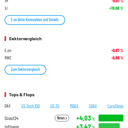
1M
-0,91
%
1J
+19,66
%
E.on Aktie Kennzahlen und Details
Sektorvergleich
E.on
-0,87
%
RWE
-0,96
%
Zum Sektorvergleich
Tops & Flops
DAX
US Tech 100
US 30
MDAX
SDAX
EuroStoxx
+4,03
Scout24
News
%
+3,42
Infineon
%