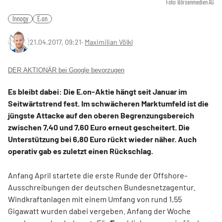
Foto: Börsenmedien AG
Innogy
E.on
21.04.2017, 09:21
‧
Maximilian Völkl
DER AKTIONÄR bei Google bevorzugen
Es bleibt dabei: Die E.on-Aktie hängt seit Januar im
Seitwärtstrend fest. Im schwächeren Marktumfeld ist die
jüngste Attacke auf den oberen Begrenzungsbereich
zwischen 7,40 und 7,60 Euro erneut gescheitert. Die
Unterstützung bei 6,80 Euro rückt wieder näher. Auch
operativ gab es zuletzt einen Rückschlag.
Anfang April startete die erste Runde der Offshore-
Ausschreibungen der deutschen Bundesnetzagentur.
Windkraftanlagen mit einem Umfang von rund 1,55
Gigawatt wurden dabei vergeben. Anfang der Woche