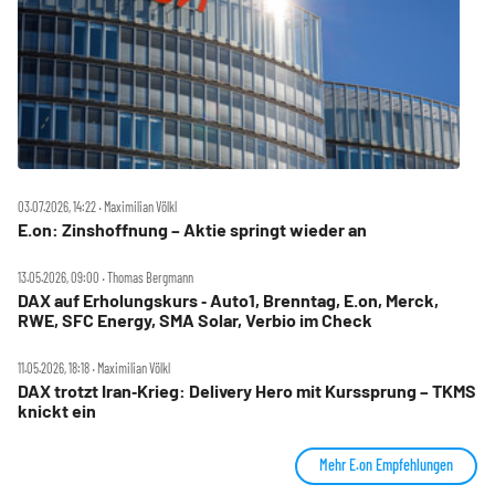
03.07.2026, 14:22 ‧ Maximilian Völkl
E.on: Zinshoffnung – Aktie springt wieder an
13.05.2026, 09:00 ‧ Thomas Bergmann
DAX auf Erholungskurs ‑ Auto1, Brenntag, E.on, Merck,
RWE, SFC Energy, SMA Solar, Verbio im Check
11.05.2026, 18:18 ‧ Maximilian Völkl
DAX trotzt Iran‑Krieg: Delivery Hero mit Kurssprung – TKMS
knickt ein
Mehr E.on Empfehlungen