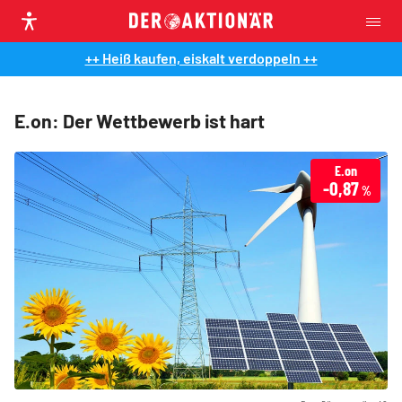
++ Heiß kaufen, eiskalt verdoppeln ++
E.on: Der Wettbewerb ist hart
E.on
-0,87
%