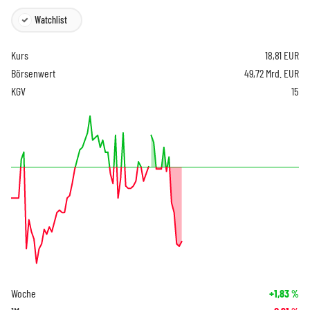
Watchlist
Kurs
18,81
EUR
Börsenwert
49,72 Mrd. EUR
KGV
15
Woche
+1,83
%