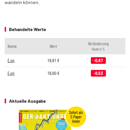
wandeln können.
Behandelte Werte
Veränderung
Name
Wert
Heute in %
E.on
18,81
€
-0,87
E.on
18,60
€
-0,53
Aktuelle Ausgabe