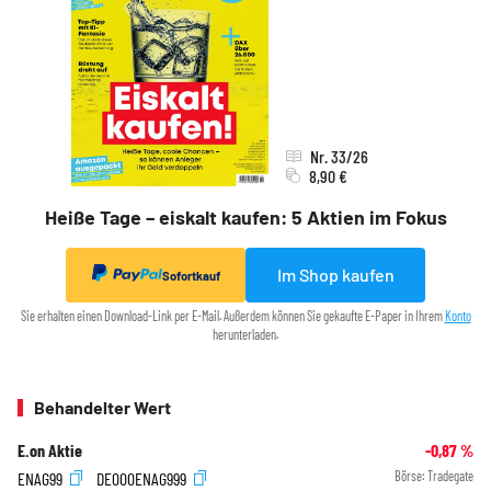
Nr. 33/26
8,90 €
Heiße Tage – eiskalt kaufen: 5 Aktien im Fokus
Im Shop kaufen
Sofortkauf
Sie erhalten einen Download-Link per E-Mail. Außerdem können Sie gekaufte E-Paper in Ihrem
Konto
herunterladen.
Behandelter Wert
E.on Aktie
-0,87
%
ENAG99
DE000ENAG999
Börse:
Tradegate