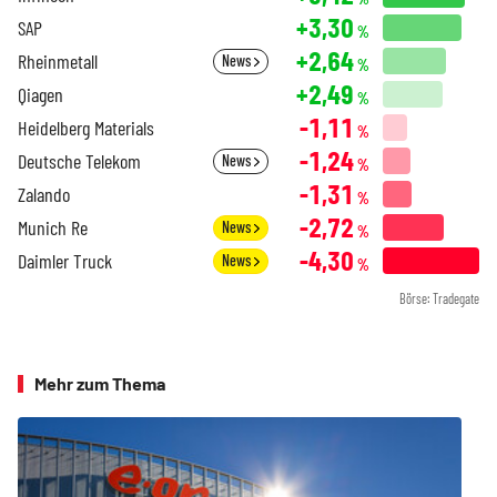
+3,30
SAP
%
+2,64
Rheinmetall
News
%
+2,49
Qiagen
%
-1,11
Heidelberg Materials
%
-1,24
Deutsche Telekom
News
%
-1,31
Zalando
%
-2,72
Munich Re
News
%
-4,30
Daimler Truck
News
%
Börse: Tradegate
Mehr zum Thema