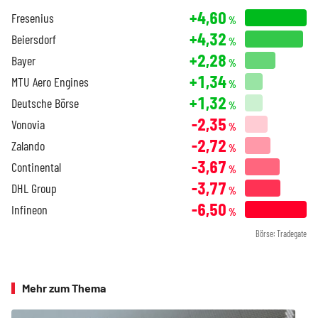
+4,60
Fresenius
%
+4,32
Beiersdorf
%
+2,28
Bayer
%
+1,34
MTU Aero Engines
%
+1,32
Deutsche Börse
%
-2,35
Vonovia
%
-2,72
Zalando
%
-3,67
Continental
%
-3,77
DHL Group
%
-6,50
Infineon
%
Börse: Tradegate
Mehr zum Thema