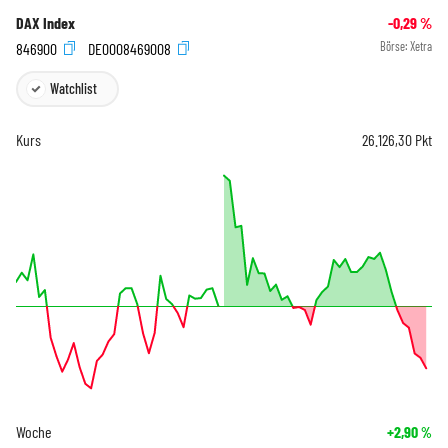
DAX Index
-0,29
%
846900
DE0008469008
Börse:
Xetra
Watchlist
Kurs
26.126,30
Pkt
Woche
+2,90
%