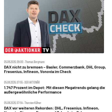
05.08.2026, 09:00 ‧ Thomas Bergmann
DAX nicht zu bremsen – Basler, Commerzbank, DHL Group,
Fresenius, Infineon, Vonovia im Check
05.08.2026, 07:55 ‧ DER AKTIONÄR
1.747 Prozent im Depot: Mit diesen Megatrends gelang die
außergewöhnliche Performance
05.08.2026, 07:54 ‧ Thorsten Küfner
DAX vor weiteren Rekorden: DHL, Fresenius, Infineon,