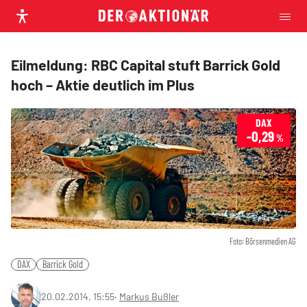
Eilmeldung: RBC Capital stuft Barrick Gold
hoch – Aktie deutlich im Plus
DAX
-0,29
%
Foto: Börsenmedien AG
DAX
Barrick Gold
20.02.2014, 15:55
‧
Markus Bußler