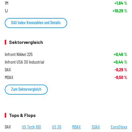
1M
+1,64
%
1J
+10,29
%
DAX Index Kennzahlen und Details
Sektorvergleich
Infront Nikkei 225
+0,46
%
Infront USA 30 Industrial
+0,44
%
DAX
-0,29
%
MDAX
-0,50
%
Zum Sektorvergleich
Tops & Flops
DAX
US Tech 100
US 30
MDAX
SDAX
EuroStoxx