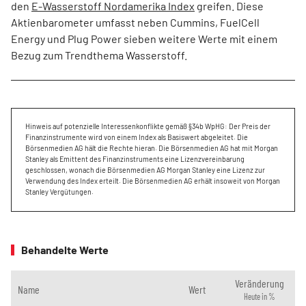
den
E-Wasserstoff Nordamerika Index
greifen. Diese
Aktienbarometer umfasst neben Cummins, FuelCell
Energy und Plug Power sieben weitere Werte mit einem
Bezug zum Trendthema Wasserstoff.
Hinweis auf potenzielle Interessenkonflikte gemäß §34b WpHG: Der Preis der
Finanzinstrumente wird von einem Index als Basiswert abgeleitet. Die
Börsenmedien AG hält die Rechte hieran. Die Börsenmedien AG hat mit Morgan
Stanley als Emittent des Finanzinstruments eine Lizenzvereinbarung
geschlossen, wonach die Börsenmedien AG Morgan Stanley eine Lizenz zur
Verwendung des Index erteilt. Die Börsenmedien AG erhält insoweit von Morgan
Stanley Vergütungen.
Behandelte Werte
Veränderung
Name
Wert
Heute in %