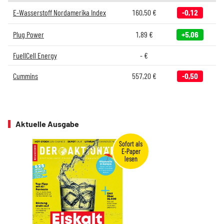
E-Wasserstoff Nordamerika Index
160,50
€
-0,12
Plug Power
1,89
€
+5,06
FuellCell Energy
-
€
Cummins
557,20
€
-0,50
Aktuelle Ausgabe