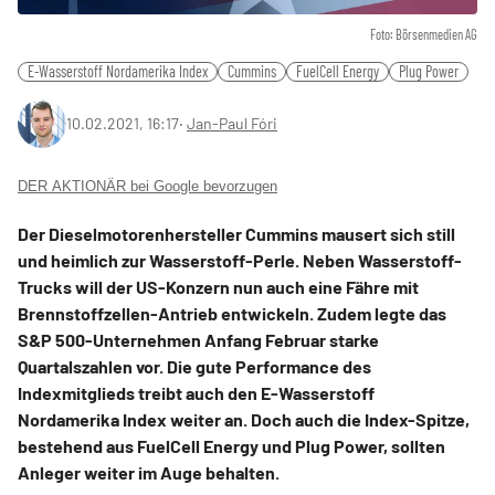
Foto: Börsenmedien AG
E-Wasserstoff Nordamerika Index
Cummins
FuelCell Energy
Plug Power
10.02.2021, 16:17
‧
Jan-Paul Fóri
DER AKTIONÄR bei Google bevorzugen
Der Dieselmotorenhersteller Cummins mausert sich still
und heimlich zur Wasserstoff-Perle. Neben Wasserstoff-
Trucks will der US-Konzern nun auch eine Fähre mit
Brennstoffzellen-Antrieb entwickeln. Zudem legte das
S&P 500-Unternehmen Anfang Februar starke
Quartalszahlen vor. Die gute Performance des
Indexmitglieds treibt auch den E-Wasserstoff
Nordamerika Index weiter an. Doch auch die Index-Spitze,
bestehend aus FuelCell Energy und Plug Power, sollten
Anleger weiter im Auge behalten.