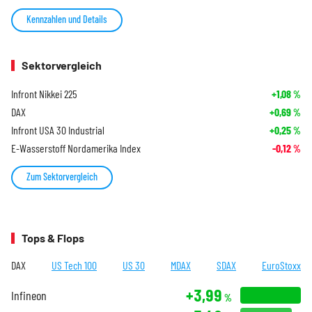
Kennzahlen und Details
Sektorvergleich
Infront Nikkei 225
+1,08
%
DAX
+0,69
%
Infront USA 30 Industrial
+0,25
%
E-Wasserstoff Nordamerika Index
-0,12
%
Zum Sektorvergleich
Tops & Flops
DAX
US Tech 100
US 30
MDAX
SDAX
EuroStoxx
+3,99
Infineon
%