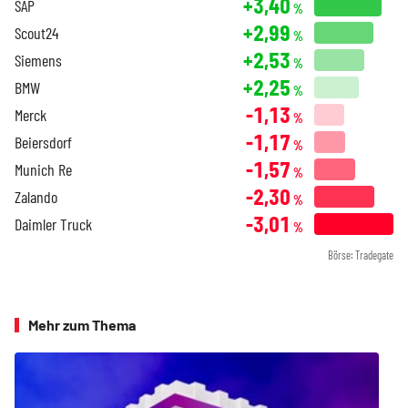
+3,40
SAP
%
+2,99
Scout24
%
+2,53
Siemens
%
+2,25
BMW
%
-1,13
Merck
%
-1,17
Beiersdorf
%
-1,57
Munich Re
%
-2,30
Zalando
%
-3,01
Daimler Truck
%
Börse: Tradegate
Mehr zum Thema