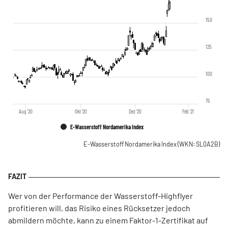
150
125
100
75
Aug '20
Okt '20
Dez '20
Feb '21
E-Wasserstoff Nordamerika Index
E-Wasserstoff Nordamerika Index
(WKN: SL0A2B)
Wer von der Performance der Wasserstoff-Highflyer
profitieren will, das Risiko eines Rücksetzer jedoch
abmildern möchte, kann zu einem Faktor-1-Zertifikat auf