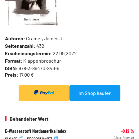
Autoren:
Cramer, James J.
Seitenanzahl:
432
Erscheinungstermin:
22.09.2022
Format:
Klappenbroschur
ISBN:
978-3-86470-846-6
Preis:
17,00 €
Im Shop kaufen
Behandelter Wert
E-Wasserstoff Nordamerika Index
-0,12
%
SL0A2B
DE000SL0A2B7
Börse:
Stuttgart