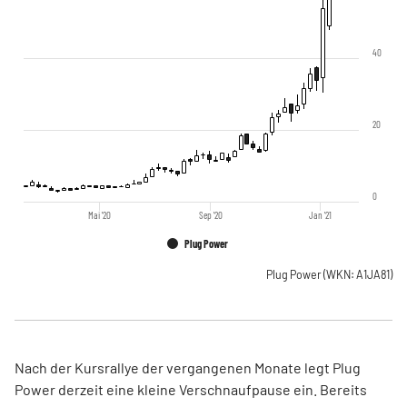
40
20
0
Mai '20
Sep '20
Jan '21
Plug Power
Plug Power
(WKN: A1JA81)
Nach der Kursrallye der vergangenen Monate legt Plug
Power derzeit eine kleine Verschnaufpause ein. Bereits