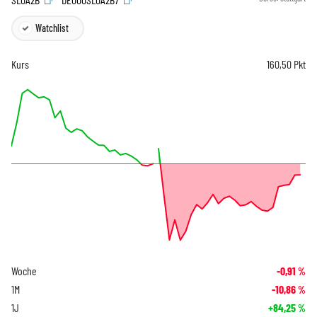
Watchlist
Kurs
160,50
Pkt
Woche
-0,91
%
1M
-10,86
%
1J
+84,25
%