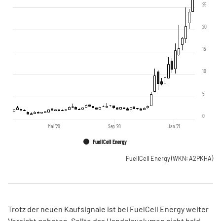
25
20
15
10
5
0
Mai '20
Sep '20
Jan '21
FuellCell Energy
FuellCell Energy
(WKN: A2PKHA)
Trotz der neuen Kaufsignale ist bei FuelCell Energy weiter
Vorsicht geboten. Sollte das Handelsvolumen nicht bald