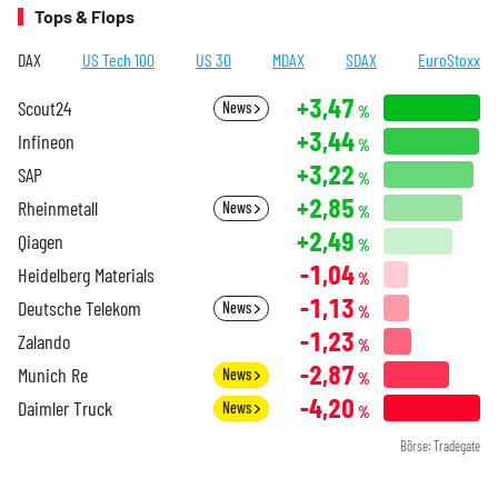
Tops & Flops
DAX
US Tech 100
US 30
MDAX
SDAX
EuroStoxx
+3,47
Scout24
News
%
+3,44
Infineon
%
+3,22
SAP
%
+2,85
Rheinmetall
News
%
+2,49
Qiagen
%
-1,04
Heidelberg Materials
%
-1,13
Deutsche Telekom
News
%
-1,23
Zalando
%
-2,87
Munich Re
News
%
-4,20
Daimler Truck
News
%
Börse: Tradegate