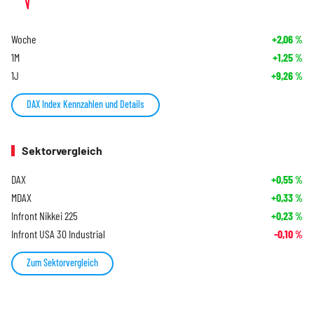
Woche
+2,06
%
1M
+1,25
%
1J
+9,26
%
DAX Index Kennzahlen und Details
Sektorvergleich
DAX
+0,55
%
MDAX
+0,33
%
Infront Nikkei 225
+0,23
%
Infront USA 30 Industrial
-0,10
%
Zum Sektorvergleich