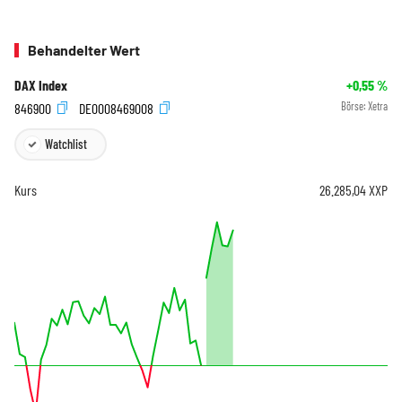
Behandelter Wert
DAX Index
+0,55
%
846900
DE0008469008
Börse:
Xetra
Watchlist
Kurs
26.285,04
XXP