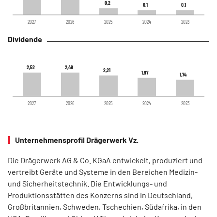
0,2
0,2
0,1
0,1
0,1
0,1
2027
2026
2025
2024
2023
Dividende
2,52
2,52
2,49
2,49
2,21
2,21
1,97
1,97
1,74
1,74
2027
2026
2025
2024
2023
Unternehmensprofil Drägerwerk Vz.
Die Drägerwerk AG & Co. KGaA entwickelt, produziert und
vertreibt Geräte und Systeme in den Bereichen Medizin-
und Sicherheitstechnik. Die Entwicklungs- und
Produktionsstätten des Konzerns sind in Deutschland,
Großbritannien, Schweden, Tschechien, Südafrika, in den