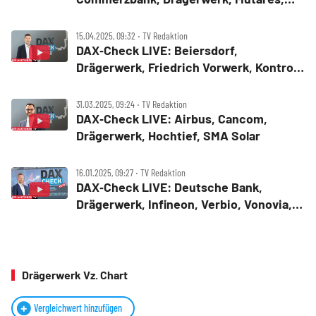
Renk, Thyssenkrupp im Fokus
15.04.2025, 09:32 ‧ TV Redaktion
DAX‑Check LIVE: Beiersdorf,
Drägerwerk, Friedrich Vorwerk, Kontron,
Porsche AG, Puma, Rheinmetall im
Fokus
31.03.2025, 09:24 ‧ TV Redaktion
DAX‑Check LIVE: Airbus, Cancom,
Drägerwerk, Hochtief, SMA Solar
16.01.2025, 09:27 ‧ TV Redaktion
DAX‑Check LIVE: Deutsche Bank,
Drägerwerk, Infineon, Verbio, Vonovia,
Zalando im Fokus
Drägerwerk Vz. Chart
Vergleichwert hinzufügen