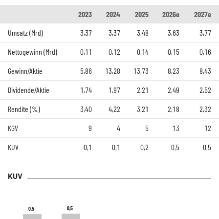
2023
2024
2025
2026e
2027e
Umsatz (Mrd)
3,37
3,37
3,48
3,63
3,77
Nettogewinn (Mrd)
0,11
0,12
0,14
0,15
0,16
Gewinn/Aktie
5,86
13,28
13,73
8,23
8,43
Dividende/Aktie
1,74
1,97
2,21
2,49
2,52
Rendite (%)
3,40
4,22
3,21
2,18
2,32
KGV
9
4
5
13
12
KUV
0,1
0,1
0,2
0,5
0,5
KUV
0,5
0,5
0,5
0,5