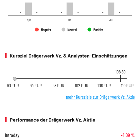
-
-
-
-
-
-
-
-
-
-
-
-
Apr
Mai
Jul
Negativ
Neutral
Positiv
Kursziel Drägerwerk Vz. & Analysten-Einschätzungen
108,80
90 EUR
94 EUR
98 EUR
102 EUR
106 EUR
110 EUR
mehr Kursziele zur Drägerwerk Vz. Aktie
Performance der Drägerwerk Vz. Aktie
Intraday
-1,09 %