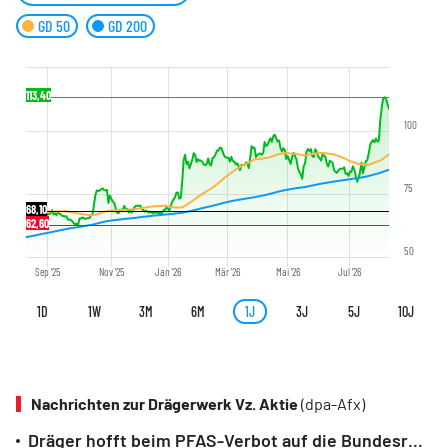
GD 50
GD 200
113,40
100
75
68,10
62,60
50
Sep '25
Nov '25
Jan '26
Mär '26
Mai '26
Jul '26
1D
1W
3M
6M
1J
3J
5J
10J
Nachrichten zur Drägerwerk Vz. Aktie
(dpa-Afx)
Dräger hofft beim PFAS-Verbot auf die Bundesregierung