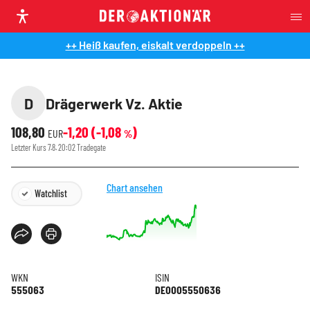
++ Heiß kaufen, eiskalt verdoppeln ++
D
Drägerwerk Vz. Aktie
108,80
-1,20
(
-1,08
)
EUR
%
Letzter Kurs
7.8. 20:02
Tradegate
Chart ansehen
Watchlist
WKN
ISIN
555063
DE0005550636