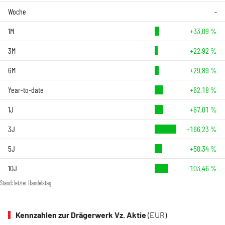
Woche
-
1M
+33,09 %
3M
+22,92 %
6M
+29,89 %
Year-to-date
+62,18 %
1J
+67,01 %
3J
+166,23 %
5J
+58,34 %
10J
+103,46 %
Stand: letzter Handelstag
Kennzahlen zur Drägerwerk Vz. Aktie
(EUR)