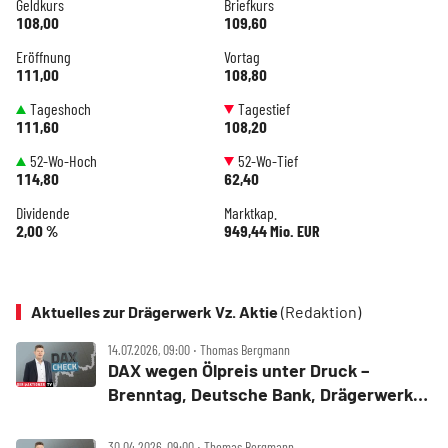
Geldkurs
Briefkurs
108,00
109,60
Eröffnung
Vortag
111,00
108,80
Tageshoch
Tagestief
111,60
108,20
52-Wo-Hoch
52-Wo-Tief
114,80
62,40
Dividende
Marktkap.
2,00 %
949,44 Mio. EUR
Aktuelles zur Drägerwerk Vz. Aktie
(Redaktion)
14.07.2026, 09:00 ‧ Thomas Bergmann
DAX wegen Ölpreis unter Druck –
Brenntag, Deutsche Bank, Drägerwerk,
Evotec, Puma und Volkswagen im Check
30.04.2026, 09:00 ‧ Thomas Bergmann