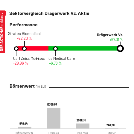
Sektorvergleich Drägerwerk Vz. Aktie
xklusiv
Performance
ER AKTIONÄR
Stratec Biomedical
Drägerwerk Vz.
-22,20 %
+67,01 %
Carl Zeiss Meditec
Fresenius Medical Care
-29,96 %
+6,78 %
Börsenwert
Mio. EUR
10300,07
10300,07
2568,31
2568,31
949,44
949,44
240,20
240,20
DrÃ¤gerwerk Vz.
Fresenius
Carl Zeiss
Stratec