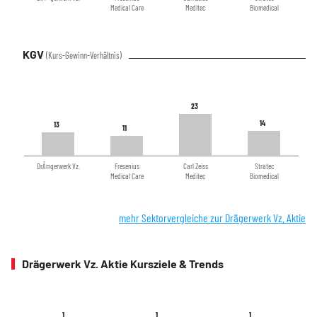
Medical Care
Meditec
Biomedical
KGV
(Kurs-Gewinn-Verhältnis)
23
23
14
14
13
13
11
11
DrÃ¤gerwerk Vz.
Fresenius
Carl Zeiss
Stratec
Medical Care
Meditec
Biomedical
mehr Sektorvergleiche zur Drägerwerk Vz. Aktie
Drägerwerk Vz. Aktie Kursziele & Trends
1
1
1
1
1
1