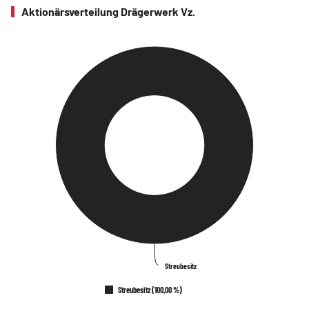
Aktionärsverteilung Drägerwerk Vz.
Streubesitz
Streubesitz
Streubesitz (100,00 %)