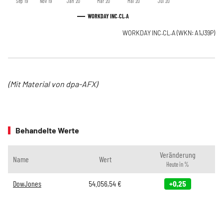
Sep '19
Nov '19
Jan '20
Mär '20
Mai '20
Jul '20
WORKDAY INC.CL.A
WORKDAY INC.CL.A
(WKN: A1J39P)
(Mit Material von dpa-AFX)
Behandelte Werte
Veränderung
Name
Wert
Heute in %
DowJones
54.056,54
€
+0,25