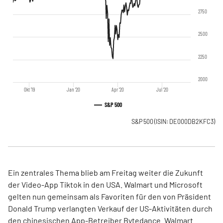
2750
2500
2250
2000
Okt '19
Jan '20
Apr '20
Jul '20
S&P 500
S&P 500
(ISIN: DE000DB2KFC3)
Ein zentrales Thema blieb am Freitag weiter die Zukunft
der Video-App Tiktok in den USA. Walmart und Microsoft
gelten nun gemeinsam als Favoriten für den von Präsident
Donald Trump verlangten Verkauf der US-Aktivitäten durch
den chinesischen App-Betreiber Bytedance. Walmart