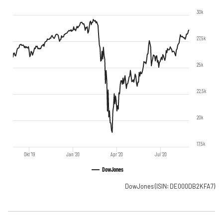
30k
27,5k
25k
22,5k
20k
17,5k
Okt '19
Jan '20
Apr '20
Jul '20
DowJones
DowJones
(ISIN: DE000DB2KFA7)