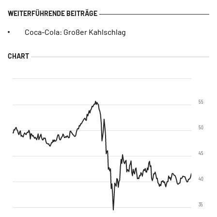
Coca-Cola: Großer Kahlschlag
55
50
45
40
35