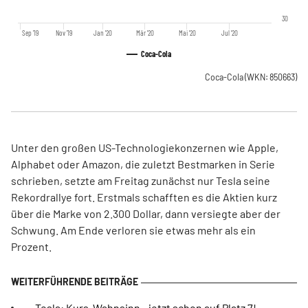
30
Sep '19
Nov '19
Jan '20
Mär '20
Mai '20
Jul '20
Coca-Cola
Coca-Cola
(WKN: 850663)
Unter den großen US-Technologiekonzernen wie Apple,
Alphabet oder Amazon, die zuletzt Bestmarken in Serie
schrieben, setzte am Freitag zunächst nur Tesla seine
Rekordrallye fort. Erstmals schafften es die Aktien kurz
über die Marke von 2.300 Dollar, dann versiegte aber der
Schwung. Am Ende verloren sie etwas mehr als ein
Prozent.
Tesla: Kurs-Wahnsinn - jetzt schon auf Platz 7!