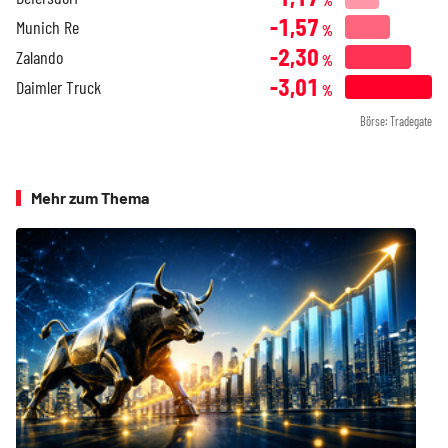
%
-1,57
Munich Re
%
-2,30
Zalando
%
-3,01
Daimler Truck
%
Börse: Tradegate
Mehr zum Thema