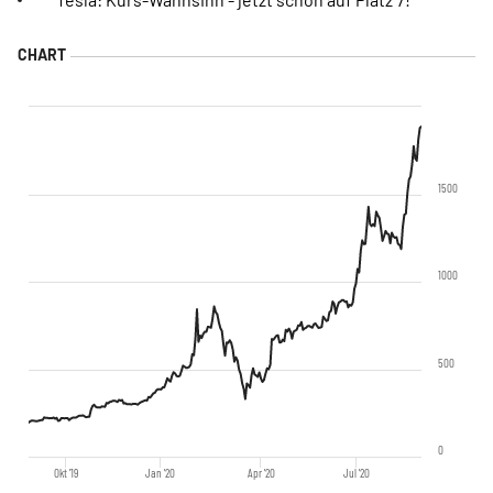
1500
1000
500
0
Okt '19
Jan '20
Apr '20
Jul '20