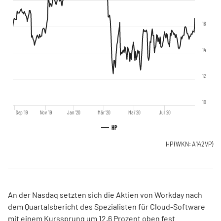
16
14
12
10
Sep '19
Nov '19
Jan '20
Mär '20
Mai '20
Jul '20
HP
HP
(WKN: A142VP)
An der Nasdaq setzten sich die Aktien von Workday nach
dem Quartalsbericht des Spezialisten für Cloud-Software
mit einem Kurssprung um 12,6 Prozent oben fest.