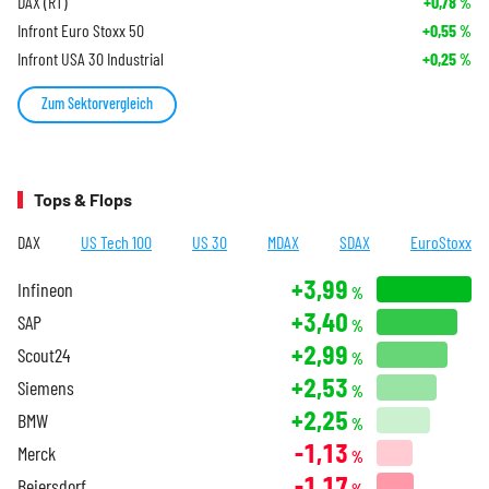
DAX (RT)
+0,78
%
Infront Euro Stoxx 50
+0,55
%
Infront USA 30 Industrial
+0,25
%
Zum Sektorvergleich
Tops & Flops
DAX
US Tech 100
US 30
MDAX
SDAX
EuroStoxx
+3,99
Infineon
%
+3,40
SAP
%
+2,99
Scout24
%
+2,53
Siemens
%
+2,25
BMW
%
-1,13
Merck
%
-1,17
Beiersdorf