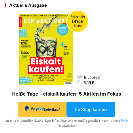
Aktuelle Ausgabe
Nr. 33/26
8,90 €
Heiße Tage – eiskalt kaufen: 5 Aktien im Fokus
Im Shop kaufen
Sofortkauf
Sie erhalten einen Download-Link per E-Mail. Außerdem können Sie gekaufte E-Paper in Ihrem
Konto
herunterladen.