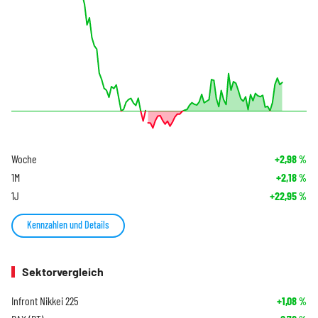
Woche
+2,98
%
1M
+2,18
%
1J
+22,95
%
Kennzahlen und Details
Sektorvergleich
Infront Nikkei 225
+1,08
%