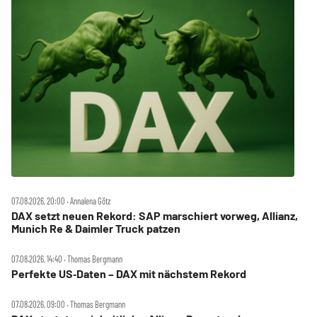
07.08.2026, 20:00 ‧ Annalena Götz
DAX setzt neuen Rekord: SAP marschiert vorweg, Allianz,
Munich Re & Daimler Truck patzen
07.08.2026, 14:40 ‧ Thomas Bergmann
Perfekte US‑Daten – DAX mit nächstem Rekord
07.08.2026, 09:00 ‧ Thomas Bergmann