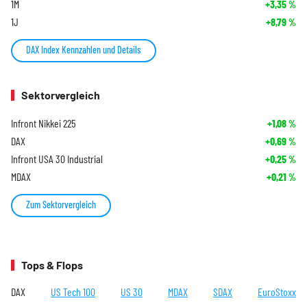
1M
+3,35
%
1J
+8,79
%
DAX Index Kennzahlen und Details
Sektorvergleich
Infront Nikkei 225
+1,08
%
DAX
+0,69
%
Infront USA 30 Industrial
+0,25
%
MDAX
+0,21
%
Zum Sektorvergleich
Tops & Flops
DAX
US Tech 100
US 30
MDAX
SDAX
EuroStoxx