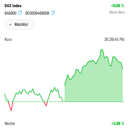
DAX Index
+0,69
%
846900
DE0008469008
Börse:
Xetra
Watchlist
Kurs
26.319,45
Pkt
Woche
+2,69
%