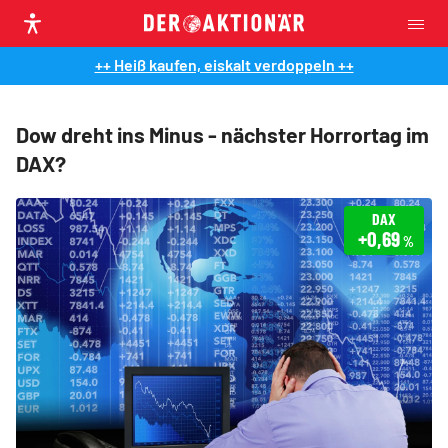
++ Heiß kaufen, eiskalt verdoppeln ++
Dow dreht ins Minus - nächster Horrortag im
DAX?
DAX
+0,69
%