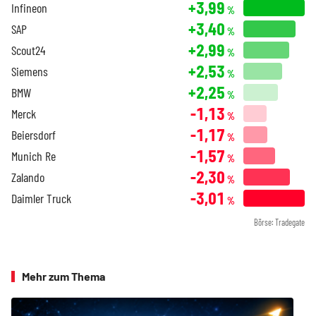
+3,99
Infineon
%
+3,40
SAP
%
+2,99
Scout24
%
+2,53
Siemens
%
+2,25
BMW
%
-1,13
Merck
%
-1,17
Beiersdorf
%
-1,57
Munich Re
%
-2,30
Zalando
%
-3,01
Daimler Truck
%
Börse: Tradegate
Mehr zum Thema