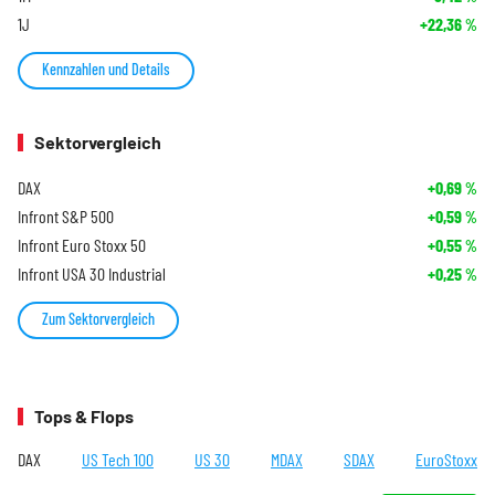
1J
+22,36
%
Kennzahlen und Details
Sektorvergleich
DAX
+0,69
%
Infront S&P 500
+0,59
%
Infront Euro Stoxx 50
+0,55
%
Infront USA 30 Industrial
+0,25
%
Zum Sektorvergleich
Tops & Flops
DAX
US Tech 100
US 30
MDAX
SDAX
EuroStoxx