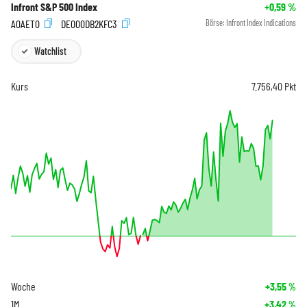
Infront S&P 500 Index
+0,59
%
A0AET0
DE000DB2KFC3
Börse:
Infront Index Indications
Watchlist
Kurs
7.756,40
Pkt
Woche
+3,55
%
1M
+3,42
%