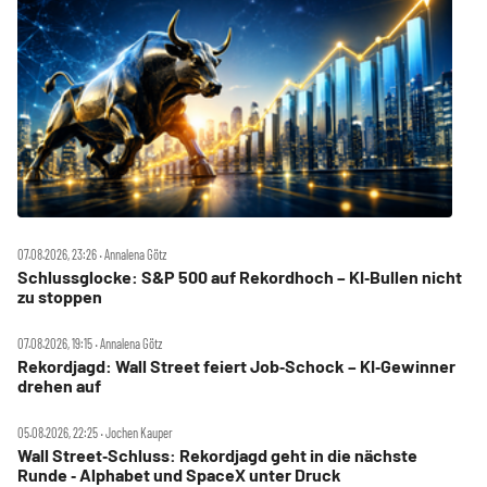
07.08.2026, 23:26 ‧ Annalena Götz
Schlussglocke: S&P 500 auf Rekordhoch – KI‑Bullen nicht
zu stoppen
07.08.2026, 19:15 ‧ Annalena Götz
Rekordjagd: Wall Street feiert Job‑Schock – KI‑Gewinner
drehen auf
05.08.2026, 22:25 ‧ Jochen Kauper
Wall Street‑Schluss: Rekordjagd geht in die nächste
Runde ‑ Alphabet und SpaceX unter Druck