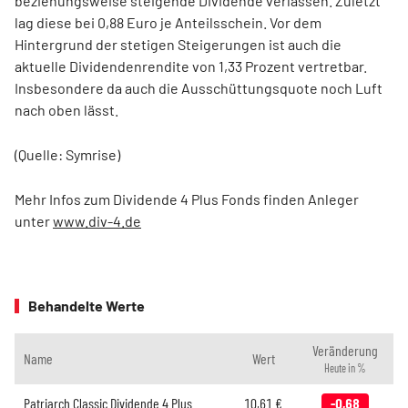
beziehungsweise steigende Dividende verlassen. Zuletzt
lag diese bei 0,88 Euro je Anteilsschein. Vor dem
Hintergrund der stetigen Steigerungen ist auch die
aktuelle Dividendenrendite von 1,33 Prozent vertretbar.
Insbesondere da auch die Ausschüttungsquote noch Luft
nach oben lässt.
(Quelle: Symrise)
Mehr Infos zum Dividende 4 Plus Fonds finden Anleger
unter
www.div-4.de
Behandelte Werte
Veränderung
Name
Wert
Heute in %
Patriarch Classic Dividende 4 Plus
10,61
€
-0,68