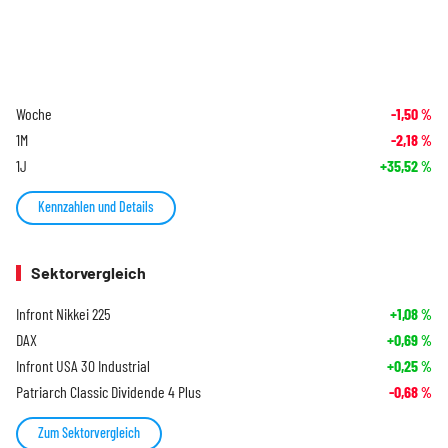
Woche
-1,50
%
1M
-2,18
%
1J
+35,52
%
Kennzahlen und Details
Sektorvergleich
Infront Nikkei 225
+1,08
%
DAX
+0,69
%
Infront USA 30 Industrial
+0,25
%
Patriarch Classic Dividende 4 Plus
-0,68
%
Zum Sektorvergleich