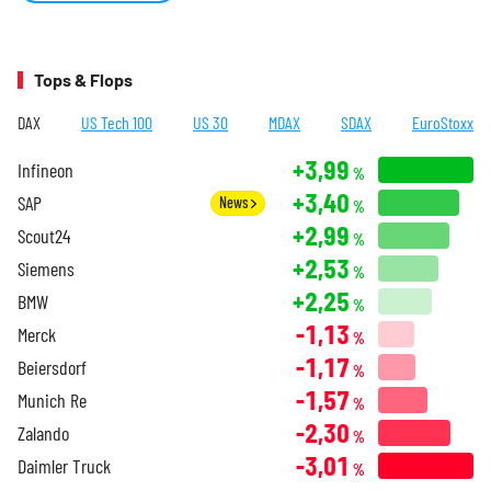
Tops & Flops
DAX
US Tech 100
US 30
MDAX
SDAX
EuroStoxx
+3,99
Infineon
%
+3,40
SAP
News
%
+2,99
Scout24
%
+2,53
Siemens
%
+2,25
BMW
%
-1,13
Merck
%
-1,17
Beiersdorf
%
-1,57
Munich Re
%
-2,30
Zalando
%
-3,01
Daimler Truck
%