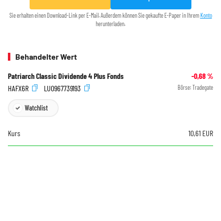
Sie erhalten einen Download-Link per E-Mail. Außerdem können Sie gekaufte E-Paper in Ihrem
Konto
herunterladen.
Behandelter Wert
Patriarch Classic Dividende 4 Plus Fonds
-0,68
%
HAFX6R
LU0967739193
Börse:
Tradegate
Watchlist
Kurs
10,61
EUR