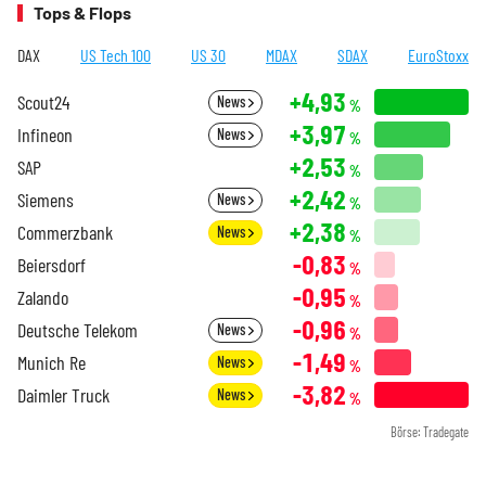
Tops & Flops
DAX
US Tech 100
US 30
MDAX
SDAX
EuroStoxx
+4,93
Scout24
News
%
+3,97
Infineon
News
%
+2,53
SAP
%
+2,42
Siemens
News
%
+2,38
Commerzbank
News
%
-0,83
Beiersdorf
%
-0,95
Zalando
%
-0,96
Deutsche Telekom
News
%
-1,49
Munich Re
News
%
-3,82
Daimler Truck
News
%
Börse: Tradegate