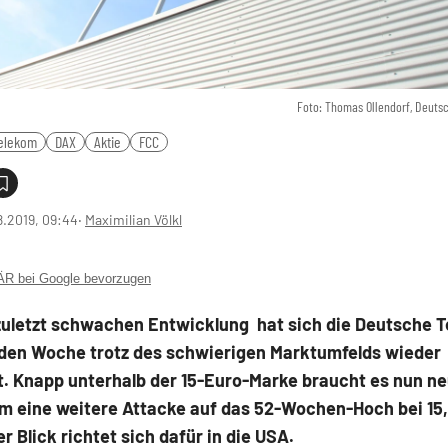
Foto: Thomas Ollendorf, Deuts
elekom
DAX
Aktie
FCC
8.2019, 09:44
‧
Maximilian Völkl
 bei Google bevorzugen
zuletzt schwachen Entwicklung hat sich die Deutsche T
nden Woche trotz des schwierigen Marktumfelds wieder
rt. Knapp unterhalb der 15-Euro-Marke braucht es nun n
um eine weitere Attacke auf das 52-Wochen-Hoch bei 15,
er Blick richtet sich dafür in die USA.