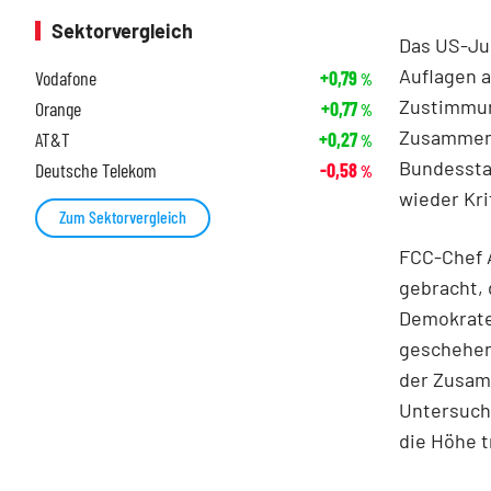
Sektorvergleich
Das US-Jus
Auflagen 
Vodafone
+0,79
%
Zustimmung
Orange
+0,77
%
Zusammens
AT&T
+0,27
%
Bundessta
Deutsche Telekom
-0,58
%
wieder Kri
Zum Sektorvergleich
FCC-Chef A
gebracht, 
Demokrate
geschehen 
der Zusam
Untersuchu
die Höhe t