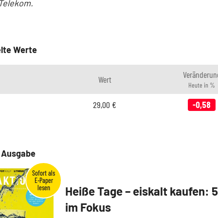
Telekom.
lte Werte
Veränderun
Wert
Heute in %
29,00
€
-0,58
e Ausgabe
Heiße Tage – eiskalt kaufen: 
im Fokus