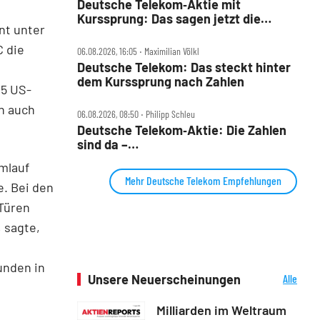
Deutsche Telekom‑Aktie mit
Kurssprung: Das sagen jetzt die
nt unter
Analysten und DER AKTIONÄR
C die
06.08.2026, 16:05 ‧ Maximilian Völkl
Deutsche Telekom: Das steckt hinter
dem Kurssprung nach Zahlen
15 US-
n auch
06.08.2026, 08:50 ‧ Philipp Schleu
Deutsche Telekom‑Aktie: Die Zahlen
sind da –
Milliarden‑Rückkaufprogramm
Umlauf
Mehr Deutsche Telekom Empfehlungen
e. Bei den
Türen
 sagte,
unden in
Unsere Neuerscheinungen
Alle
Neuerscheinungen
Milliarden im Weltraum