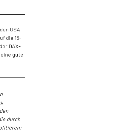
 den USA
f die 15-
 der DAX-
 eine gute
in
ar
nden
die durch
fitieren: