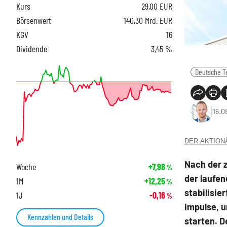
Kurs
29,00
EUR
Börsenwert
140,30 Mrd. EUR
KGV
16
Dividende
3,45 %
Deutsche T
16.0
DER AKTIONÄR
Nach der 
Woche
+7,98
%
der laufe
1M
+12,25
%
stabilisie
1J
-0,16
%
Impulse, 
Kennzahlen und Details
starten. D