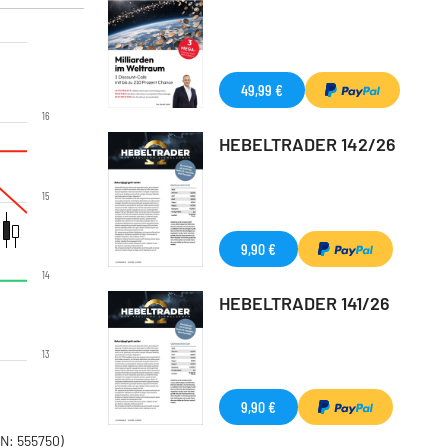
49,99 €
16
HEBELTRADER 142/26
15
9,90 €
14
HEBELTRADER 141/26
13
9,90 €
N: 555750)