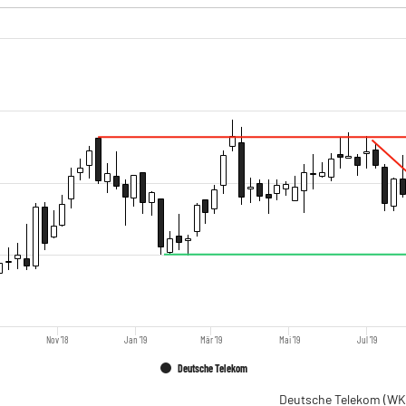
Nov '18
Jan '19
Mär '19
Mai '19
Jul '19
Deutsche Telekom
Deutsche Telekom
(WK