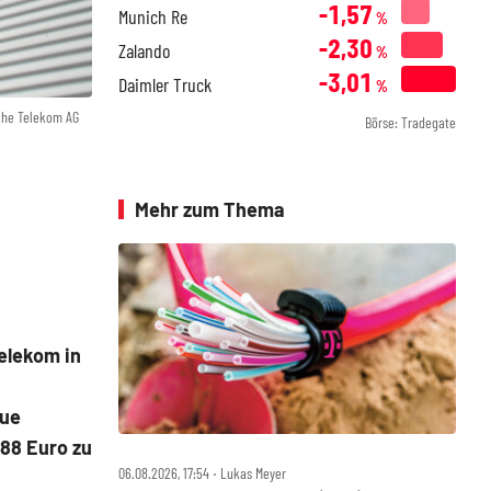
-1,57
Munich Re
%
-2,30
Zalando
%
-3,01
Daimler Truck
%
che Telekom AG
Börse: Tradegate
Mehr zum Thema
elekom in
eue
88 Euro zu
06.08.2026, 17:54 ‧ Lukas Meyer