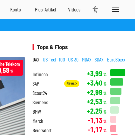
Tops & Flops
DAX
US Tech 100
US 30
MDAX
SDAX
EuroStoxx
he Telekom
0,58
%
+3,99
Infineon
%
+3,40
SAP
News
%
+2,99
Scout24
%
+2,53
Siemens
%
+2,25
BMW
%
-1,13
Merck
%
-1,17
Beiersdorf
%