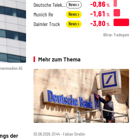
-0,86
Deutsche Telekom
News
%
-1,61
Munich Re
News
%
-3,80
Daimler Truck
News
%
Börse: Tradegate
Mehr zum Thema
örsenmedien AG
03.08.2026, 07:44 ‧ Fabian Strebin
ngs der