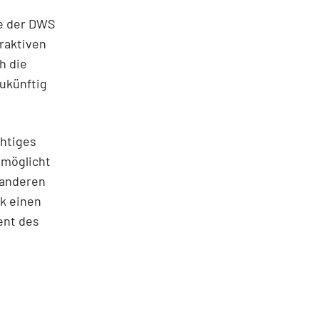
e
te der DWS
raktiven
h die
ukünftig
chtiges
rmöglicht
 anderen
nk einen
ent des