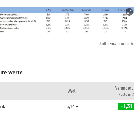
Quelle: Börsenmedien A
lte Werte
Veränderu
Wert
Heute in 
ank
33,14
€
+1,31