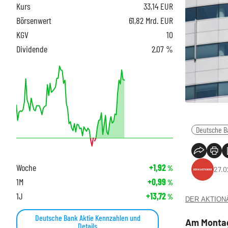
Kurs
33,14
EUR
Börsenwert
61,82 Mrd. EUR
KGV
10
Dividende
2,07 %
Deutsche B
Woche
+1,92
%
27.0
1M
+0,99
%
1J
+13,72
%
DER AKTIONÄR
Deutsche Bank Aktie Kennzahlen und
Am Montag
Details