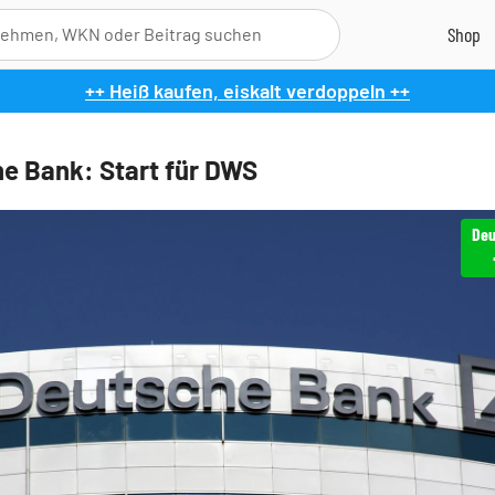
++ Heiß kaufen, eiskalt verdoppeln ++
e Bank: Start für DWS
Deu