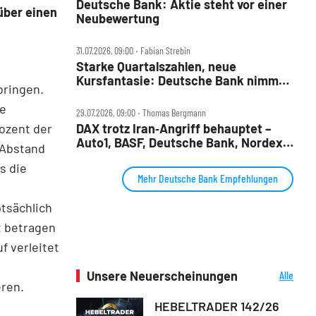
Deutsche Bank: Aktie steht vor einer
über einen
Neubewertung
31.07.2026, 09:00 ‧ Fabian Strebin
Starke Quartalszahlen, neue
Kursfantasie: Deutsche Bank nimmt
bringen.
2028‑Ziele ins Visier
me
29.07.2026, 09:00 ‧ Thomas Bergmann
DAX trotz Iran‑Angriff behauptet –
ozent der
Auto1, BASF, Deutsche Bank, Nordex,
t Abstand
Porsche AG und Redcare im Check
s die
Mehr Deutsche Bank Empfehlungen
ptsächlich
t betragen
f verleitet
Unsere Neuerscheinungen
Alle
eren.
Neuerscheinungen
HEBELTRADER 142/26