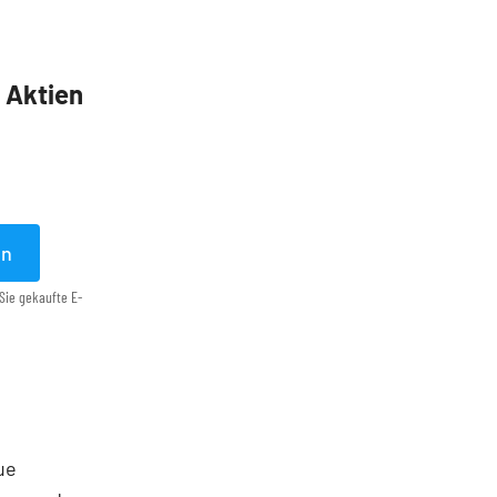
5 Aktien
en
Sie gekaufte E-
ue