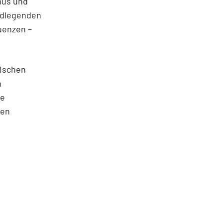
mus und
undlegenden
uenzen –
rischen
n
he
uen