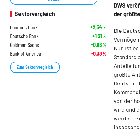
DWS veröff
Sektorvergleich
der größt
Commerzbank
+2,54
%
Die Deuts
Deutsche Bank
+1,31
%
Vermögensv
Goldman Sachs
+0,83
%
Nun ist es
Bank of America
-0,33
%
Standard a
Anteile fü
Zum Sektorvergleich
größte Ant
Deutsche B
Kommanditg
von der ho
wird und d
werden. S
insbesonde