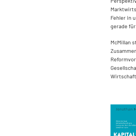
Perspektiv
Marktwirts
Fehler in 
gerade für
McMillan s
Zusammenh
Reformvors
Gesellscha
Wirtschaft