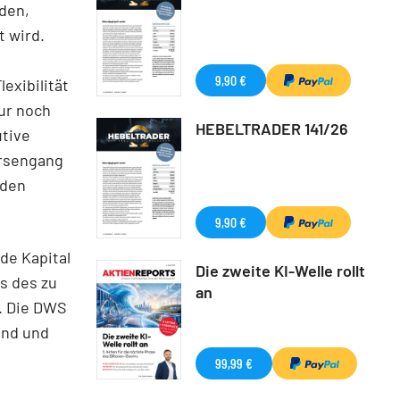
den,
 wird.
9,90 €
exibilität
nur noch
HEBELTRADER 141/26
utive
örsengang
 den
9,90 €
de Kapital
Die zweite KI-Welle rollt
s des zu
an
. Die DWS
and und
99,99 €