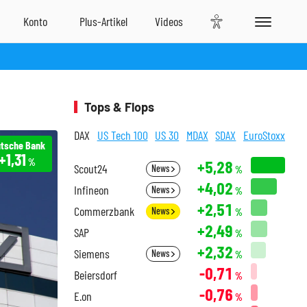
Tops & Flops
DAX
US Tech 100
US 30
MDAX
SDAX
EuroStoxx
tsche Bank
+1,31
%
+5,28
Scout24
News
%
+4,02
Infineon
News
%
+2,51
Commerzbank
News
%
+2,49
SAP
%
+2,32
Siemens
News
%
-0,71
Beiersdorf
%
-0,76
E.on
%