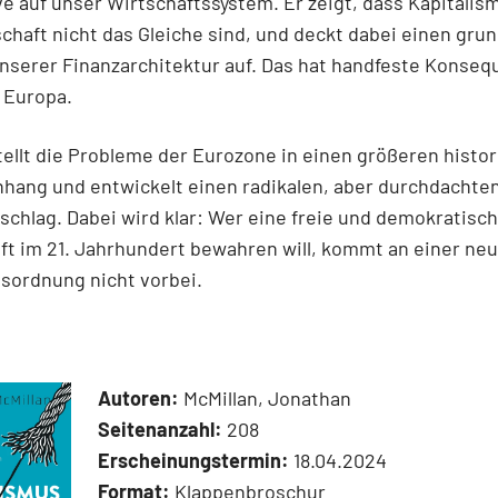
e auf unser Wirtschaftssystem. Er zeigt, dass Kapitalis
chaft nicht das Gleiche sind, und deckt dabei einen gr
unserer Finanzarchitektur auf. Das hat handfeste Konseq
 Europa.
tellt die Probleme der Eurozone in einen größeren histo
ang und entwickelt einen radikalen, aber durchdachte
chlag. Dabei wird klar: Wer eine freie und demokratisc
ft im 21. Jahrhundert bewahren will, kommt an einer ne
sordnung nicht vorbei.
Autoren:
McMillan, Jonathan
Seitenanzahl:
208
Erscheinungstermin:
18.04.2024
Format:
Klappenbroschur