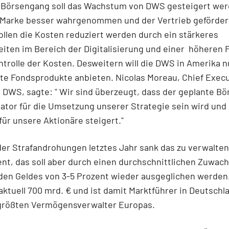
 Börsengang soll das Wachstum von DWS gesteigert wer
 Marke besser wahrgenommen und der Vertrieb gefördert
ollen die Kosten reduziert werden durch ein stärkeres
iten im Bereich der Digitalisierung und einer höheren Fl
ntrolle der Kosten. Desweitern will die DWS in Amerika 
te Fondsprodukte anbieten. Nicolas Moreau, Chief Exec
r DWS, sagte: " Wir sind überzeugt, dass der geplante B
sator für die Umsetzung unserer Strategie sein wird und
ür unsere Aktionäre steigert."
er Strafandrohungen letztes Jahr sank das zu verwalten
nt, das soll aber durch einen durchschnittlichen Zuwach
den Geldes von 3-5 Prozent wieder ausgeglichen werden
aktuell 700 mrd. € und ist damit Marktführer in Deutschl
 größten Vermögensverwalter Europas.