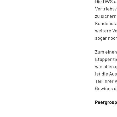
Die DWS u
Vertriebs
zu sichern
Kundensta
weitere Ve
sogar noc
Zum einen 
Etappenzi
wie oben 
ist die Au
Teil ihrer
Gewinns d
Peergroup