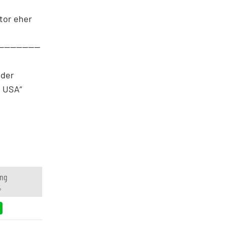
tor eher
--------------
 der
I USA“
ng
%