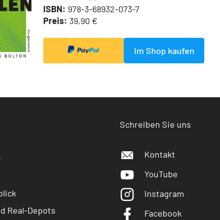
ISBN:
978-3-68932-073-7
Preis:
39,90 €
Im Shop kaufen
Schreiben Sie uns
Kontakt
r
YouTube
lick
Instagram
nd Real-Depots
Facebook