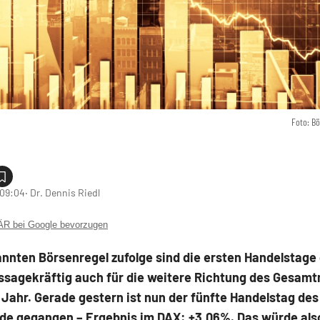
Foto: B
 09:04
‧ Dr. Dennis Riedl
 bei Google bevorzugen
nnten Börsenregel zufolge sind die ersten Handelstage
ssagekräftig auch für die weitere Richtung des Gesam
 Jahr. Gerade gestern ist nun der fünfte Handelstag de
nde gegangen – Ergebnis im DAX: +3,06%. Das würde als