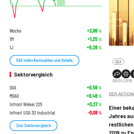
Woche
+2,06
%
1M
+1,25
%
1J
+9,26
%
DAX Index Kennzahlen und Details
DAX
Sektorvergleich
09.01.2019,
DAX
+0,56
%
DER AKTIONÄR
MDAX
+0,46
%
Infront Nikkei 225
+0,27
%
Einer beka
Infront USA 30 Industrial
-0,08
%
Jahres au
restlichen
Zum Sektorvergleich
2019 zu E