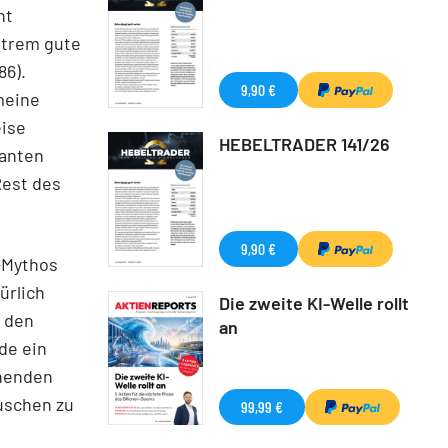
ht
extrem gute
86).
9,90 €
meine
eise
HEBELTRADER 141/26
kanten
est des
9,90 €
n-Mythos
ürlich
Die zweite KI-Welle rollt
n den
an
de ein
ehenden
uschen zu
99,99 €