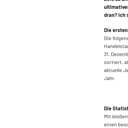
ultimative
dran? Ich 
Die ersten
Die folgen
Handelstag
31. Dezemb
sortiert, 
aktuelle J
Jahr.
Die Statis
Mit bloßem
einen beso