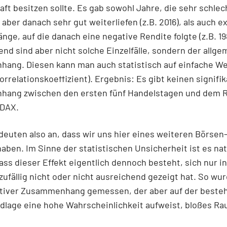
ft besitzen sollte. Es gab sowohl Jahre, die sehr schlec
aber danach sehr gut weiterliefen (z.B. 2016), als auch 
nge, auf die danach eine negative Rendite folgte (z.B. 19
nd sind aber nicht solche Einzelfälle, sondern der allge
ang. Diesen kann man auch statistisch auf einfache W
rrelationskoeffizient). Ergebnis: Es gibt keinen signifi
ang zwischen den ersten fünf Handelstagen und dem R
 DAX.
deuten also an, dass wir uns hier eines weiteren Börse
haben. Im Sinne der statistischen Unsicherheit ist es nat
ass dieser Effekt eigentlich dennoch besteht, sich nur i
zufällig nicht oder nicht ausreichend gezeigt hat. So wur
sitiver Zusammenhang gemessen, der aber auf der best
dlage eine hohe Wahrscheinlichkeit aufweist, bloßes Ra