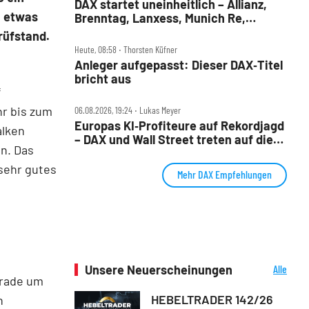
DAX startet uneinheitlich – Allianz,
h etwas
Brenntag, Lanxess, Munich Re,
Porsche SE, SUSS MicroTec im Check
rüfstand.
Heute, 08:58 ‧ Thorsten Küfner
Anleger aufgepasst: Dieser DAX‑Titel
bricht aus
f
hr bis zum
06.08.2026, 19:24 ‧ Lukas Meyer
Europas KI‑Profiteure auf Rekordjagd
alken
– DAX und Wall Street treten auf die
en. Das
Bremse
 sehr gutes
Mehr DAX Empfehlungen
Unsere Neuerscheinungen
Alle
erade um
Neuerscheinungen
HEBELTRADER 142/26
n