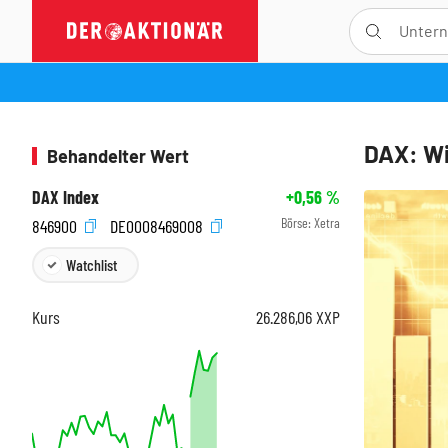
DAX: Wi
Behandelter Wert
DAX Index
+0,56
%
Börse:
Xetra
846900
DE0008469008
Watchlist
Kurs
26.286,06
XXP