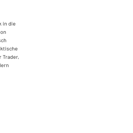
 in die
ton
sch
aktische
 Trader,
dern