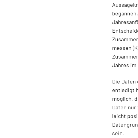
Aussagekra
begannen, 
Jahresanfä
Entscheide
Zusammenh
messen (Ko
Zusammenh
Jahres im
Die Daten 
entledigt 
möglich, d
Daten nur 
leicht po
Datengrun
sein.