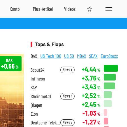
Tops & Flops
DAX
US Tech 100
US 30
MDAX
SDAX
EuroStoxx
DAX
+0,56
%
+4,44
Scout24
News
%
+3,76
Infineon
%
+3,43
SAP
%
+2,52
Rheinmetall
News
%
+2,45
Qiagen
%
-1,03
E.on
%
-1,27
Deutsche Telekom
News
%