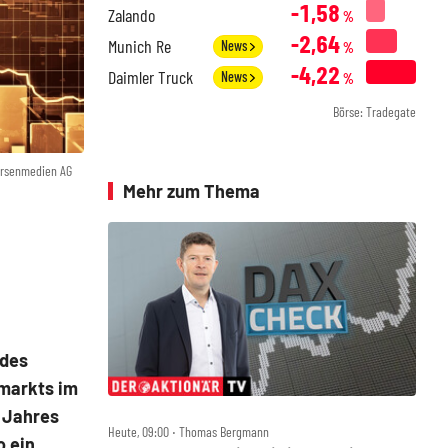
-1,58
Zalando
%
-2,64
Munich Re
News
%
-4,22
Daimler Truck
News
%
Börse: Tradegate
örsenmedien AG
Mehr zum Thema
 des
tmarkts im
s Jahres
Heute, 09:00 ‧ Thomas Bergmann
o ein