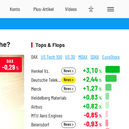
che?
Tops & Flops
DAX
US Tech 100
US 30
MDAX
SDAX
EuroStoxx
DAX
-0,29
%
+3,10
Henkel Vz.
News
%
+2,44
Deutsche Telekom
News
%
+1,27
Merck
News
%
+0,83
Heidelberg Materials
%
+0,82
Airbus
%
-0,85
MTU Aero Engines
%
-0,93
Beiersdorf
News
%