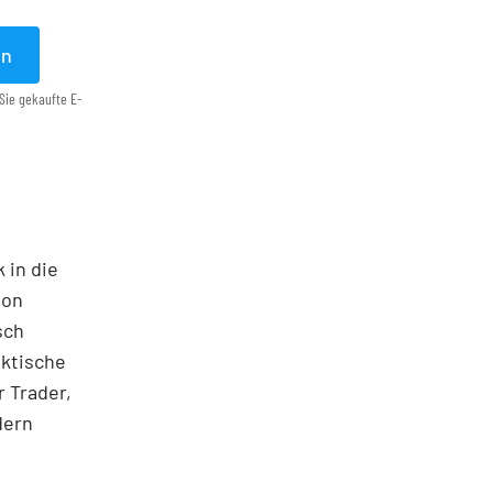
en
Sie gekaufte E-
 in die
ton
sch
aktische
 Trader,
dern