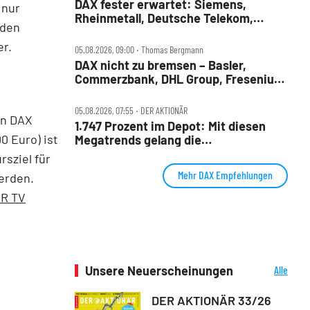
DAX fester erwartet: Siemens,
 nur
Rheinmetall, Deutsche Telekom,
rden
Merck und Commerzbank im Fokus
er.
05.08.2026, 09:00 ‧ Thomas Bergmann
DAX nicht zu bremsen – Basler,
Commerzbank, DHL Group, Fresenius,
Infineon, Vonovia im Check
05.08.2026, 07:55 ‧ DER AKTIONÄR
en DAX
1.747 Prozent im Depot: Mit diesen
0 Euro) ist
Megatrends gelang die
außergewöhnliche Performance
rsziel für
Mehr DAX Empfehlungen
werden.
ÄR TV
Unsere Neuerscheinungen
Alle
Neuerscheinungen
DER AKTIONÄR 33/26