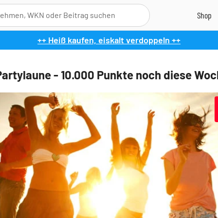
++ Heiß kaufen, eiskalt verdoppeln ++
Partylaune - 10.000 Punkte noch diese Wo