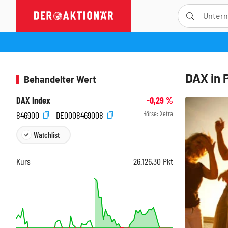
DAX in 
Behandelter Wert
DAX Index
-0,29
%
Börse:
Xetra
846900
DE0008469008
Watchlist
Kurs
26.126,30
Pkt