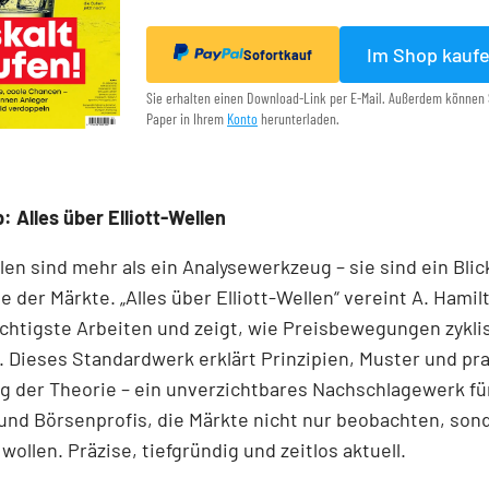
Im Shop kauf
Sofortkauf
Sie erhalten einen Download-Link per E-Mail. Außerdem können 
Paper in Ihrem
Konto
herunterladen.
: Alles über Elliott-Wellen
llen sind mehr als ein Analysewerkzeug – sie sind ein Blick
e der Märkte. „Alles über Elliott-Wellen“ vereint A. Hamil
chtigste Arbeiten und zeigt, wie Preisbewegungen zykli
 Dieses Standardwerk erklärt Prinzipien, Muster und pr
 der Theorie – ein unverzichtbares Nachschlagewerk für
und Börsenprofis, die Märkte nicht nur beobachten, son
wollen. Präzise, tiefgründig und zeitlos aktuell.