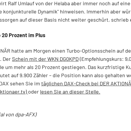
wirt Ralf Umlauf von der Helaba aber immer noch auf eine
e konjunkturelle Dynamik" hinweisen. Immerhin aber wü
sorgen auf dieser Basis nicht weiter geschürt, schrieb 
 20 Prozent im Plus
NÄR hatte am Morgen einen Turbo-Optionsschein auf d
. Der
Schein mit der WKN DG0KPD
(Empfehlungskurs: 9,0
le um mehr als 20 Prozent gestiegen. Das kurzfristige Ku
utet auf 9.900 Zähler – die Position kann also gehalten 
DAX sehen
Sie im
täglichen DAX-Check bei DER AKTION
ktionaer.tv)
oder
lesen Sie an dieser Stelle.
ial von dpa-AFX)