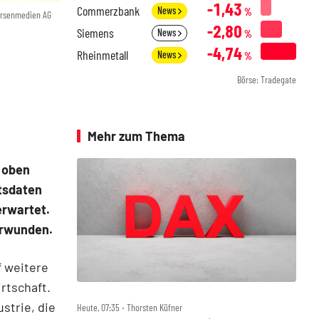
-1,43
Commerzbank
News
%
örsenmedien AG
-2,80
Siemens
News
%
-4,74
Rheinmetall
News
%
Börse: Tradegate
Mehr zum Thema
 oben
tsdaten
erwartet.
erwunden.
f weitere
rtschaft.
strie, die
Heute, 07:35 ‧ Thorsten Küfner