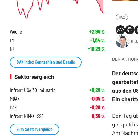
DAX
Woche
+2,90
%
1M
+1,64
%
01.0
1J
+10,29
%
DER AKTIONÄR
DAX Index Kennzahlen und Details
Der deuts
Sektorvergleich
gearbeite
Infront USA 30 Industrial
+0,28
aus den U
%
MDAX
-0,05
Ein chart
%
DAX
-0,29
%
Den Tag üb
Infront Nikkei 225
-0,36
%
geldpoliti
Zum Sektorvergleich
Am Nachmit