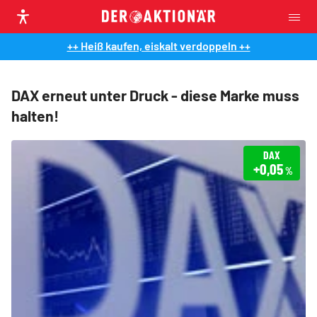
++ Heiß kaufen, eiskalt verdoppeln ++
DAX erneut unter Druck - diese Marke muss
halten!
DAX
+0,05
%