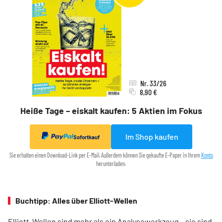
Nr. 33/26
8,90 €
Heiße Tage – eiskalt kaufen: 5 Aktien im Fokus
Im Shop kaufen
Sofortkauf
Sie erhalten einen Download-Link per E-Mail. Außerdem können Sie gekaufte E-Paper in Ihrem
Konto
herunterladen.
Buchtipp: Alles über Elliott-Wellen
Elliott-Wellen sind mehr als ein Analysewerkzeug – sie sind