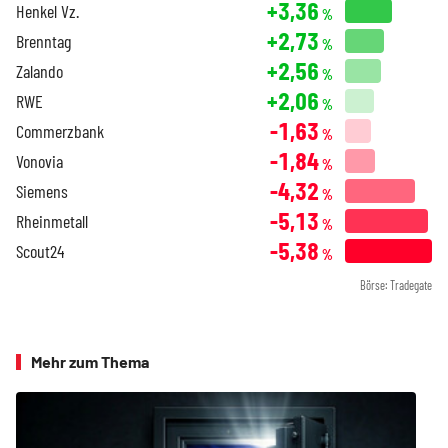
+3,36
Henkel Vz.
%
+2,73
Brenntag
%
+2,56
Zalando
%
+2,06
RWE
%
-1,63
Commerzbank
%
-1,84
Vonovia
%
-4,32
Siemens
%
-5,13
Rheinmetall
%
-5,38
Scout24
%
Börse: Tradegate
Mehr zum Thema