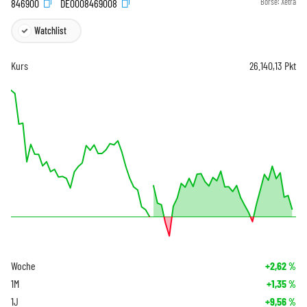
846900
DE0008469008
Börse:
Xetra
Watchlist
Kurs
26.140,13
Pkt
Woche
+2,62
%
1M
+1,35
%
1J
+9,56
%