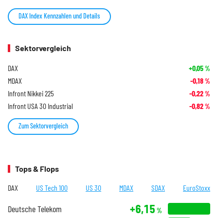
DAX Index Kennzahlen und Details
Sektorvergleich
DAX
+0,05
%
MDAX
-0,18
%
Infront Nikkei 225
-0,22
%
Infront USA 30 Industrial
-0,82
%
Zum Sektorvergleich
Tops & Flops
DAX
US Tech 100
US 30
MDAX
SDAX
EuroStoxx
+6,15
Deutsche Telekom
%