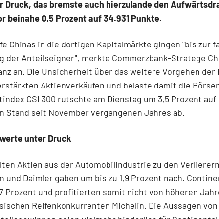
er Druck, das bremste auch hierzulande den Aufwärtsdr
r beinahe 0,5 Prozent auf 34.931 Punkte.
ffe Chinas in die dortigen Kapitalmärkte gingen "bis zur 
g der Anteilseigner", merkte Commerzbank-Stratege Chr
nz an. Die Unsicherheit über das weitere Vorgehen der
erstärkten Aktienverkäufen und belaste damit die Börsen
tindex CSI 300 rutschte am Dienstag um 3,5 Prozent auf
en Stand seit November vergangenen Jahres ab.
werte unter Druck
lten Aktien aus der Automobilindustrie zu den Verlierer
 und Daimler gaben um bis zu 1,9 Prozent nach. Contine
,7 Prozent und profitierten somit nicht von höheren Jahr
sischen Reifenkonkurrenten Michelin. Die Aussagen von
teilsgewinnen seien vielmehr hinderlich für Continental