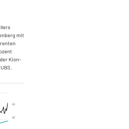
llers
enberg mit
rrenten
ozent
der Kion-
k UBS.
45
40