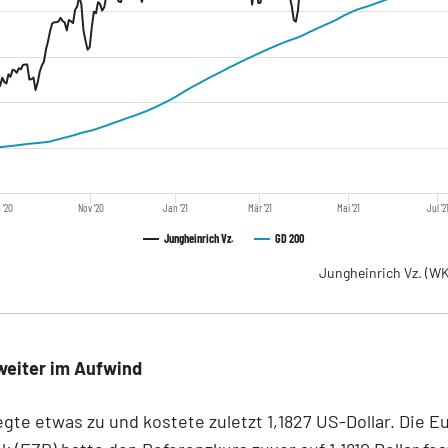
 '20
Nov '20
Jan '21
Mär '21
Mai '21
Jul '2
Jungheinrich Vz.
GD 200
Jungheinrich Vz.
(WK
weiter im Aufwind
egte etwas zu und kostete zuletzt 1,1827 US-Dollar. Die 