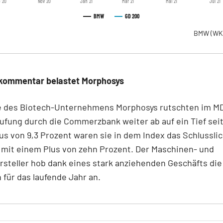
 '20
Nov '20
Jan '21
Mär '21
Mai '21
Jul '21
BMW
GD 200
BMW
(WK
kommentar belastet Morphosys
le des Biotech-Unternehmens Morphosys rutschten im M
ufung durch die Commerzbank weiter ab auf ein Tief seit
s von 9,3 Prozent waren sie in dem Index das Schlusslic
 mit einem Plus von zehn Prozent. Der Maschinen- und
steller hob dank eines stark anziehenden Geschäfts die
für das laufende Jahr an.