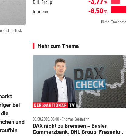
-3,77
DHL Group
%
-6,50
Infineon
%
Börse: Tradegate
o: Shutterstock
Mehr zum Thema
markt
iger bei
 die
05.08.2026, 09:00 ‧ Thomas Bergmann
anchen und
DAX nicht zu bremsen – Basler,
raufhin
Commerzbank, DHL Group, Fresenius,