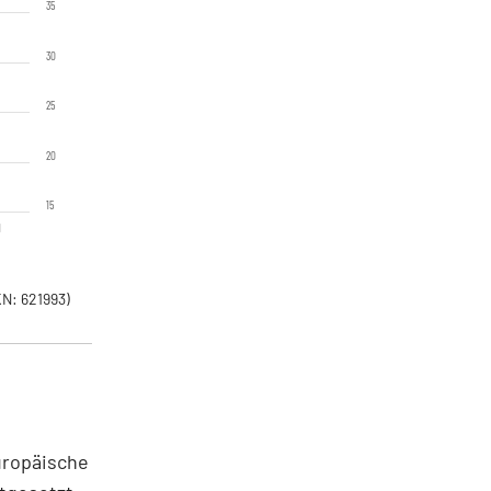
35
30
25
20
15
1
N: 621993)
Europäische