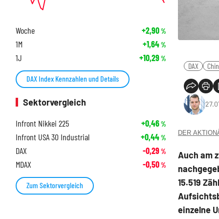
Woche
+2,90
%
1M
+1,64
%
1J
+10,29
%
DAX
Chi
DAX Index Kennzahlen und Details
Sektorvergleich
27.0
Infront Nikkei 225
+0,46
%
DER AKTIONÄR
Infront USA 30 Industrial
+0,44
%
DAX
-0,29
%
Auch am z
MDAX
-0,50
%
nachgegeb
15.519 Zäh
Zum Sektorvergleich
Aufsichtsb
einzelne 