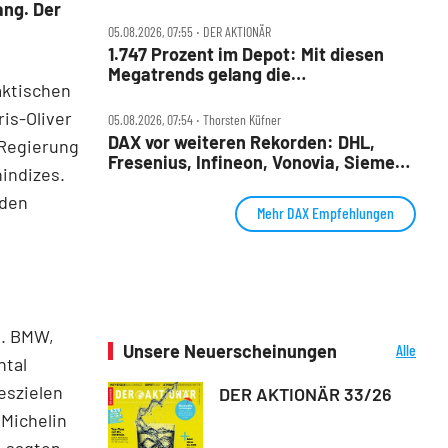
Infineon, Vonovia im Check
ang. Der
05.08.2026, 07:55 ‧ DER AKTIONÄR
1.747 Prozent im Depot: Mit diesen
Megatrends gelang die
faktischen
außergewöhnliche Performance
is-Oliver
05.08.2026, 07:54 ‧ Thorsten Küfner
DAX vor weiteren Rekorden: DHL,
 Regierung
Fresenius, Infineon, Vonovia, Siemens
indizes.
Energy und Zalando im Fokus
 den
Mehr DAX Empfehlungen
n. BMW,
Unsere Neuerscheinungen
Alle
ntal
Neuerscheinungen
eszielen
DER AKTIONÄR 33/26
 Michelin
, sagten