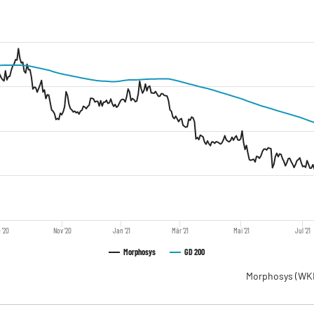
 '20
Nov '20
Jan '21
Mär '21
Mai '21
Jul '21
Morphosys
GD 200
Morphosys
(WK