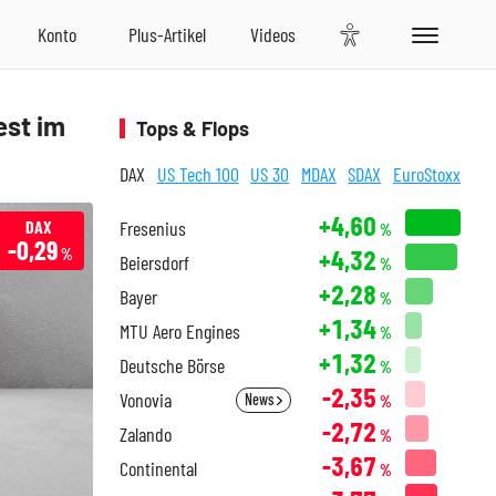
est im
Tops & Flops
DAX
US Tech 100
US 30
MDAX
SDAX
EuroStoxx
+4,60
DAX
Fresenius
%
-0,29
+4,32
%
Beiersdorf
%
+2,28
Bayer
%
+1,34
MTU Aero Engines
%
+1,32
Deutsche Börse
%
-2,35
Vonovia
News
%
-2,72
Zalando
%
-3,67
Continental
%