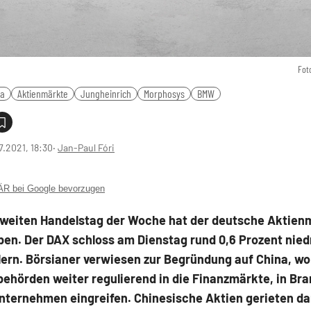
Fot
na
Aktienmärkte
Jungheinrich
Morphosys
BMW
7.2021, 18:30
‧
Jan-Paul Fóri
 bei Google bevorzugen
weiten Handelstag der Woche hat der deutsche Aktien
en. Der DAX schloss am Dienstag rund 0,6 Prozent niedr
lern. Börsianer verwiesen zur Begründung auf China, wo
ehörden weiter regulierend in die Finanzmärkte, in Br
Unternehmen eingreifen. Chinesische Aktien gerieten da