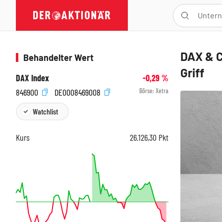
DAX & C
Behandelter Wert
Griff
DAX Index
-0,29
%
Börse:
Xetra
846900
DE0008469008
Watchlist
Kurs
26.126,30
Pkt