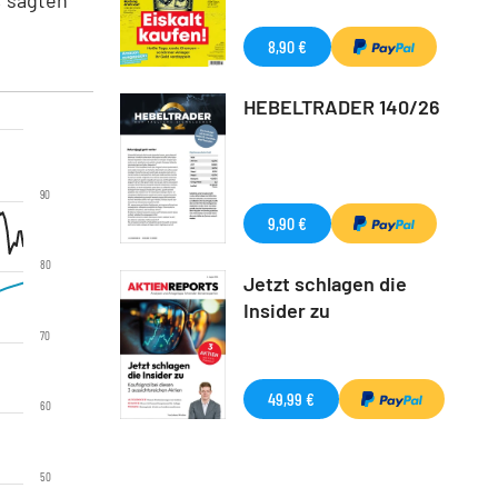
8,90 €
HEBELTRADER 140/26
90
9,90 €
80
Jetzt schlagen die
Insider zu
70
49,99 €
60
50