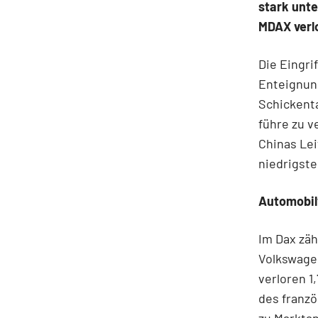
stark unt
MDAX verlo
Die Eingri
Enteignun
Schickenta
führe zu v
Chinas Lei
niedrigst
Automobil
Im Dax zäh
Volkswagen
verloren 1
des franzö
zu Marktan