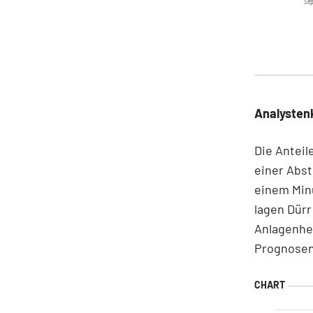
Sep
Analysten
Die Antei
einer Abst
einem Minu
lagen Dürr
Anlagenher
Prognosen 